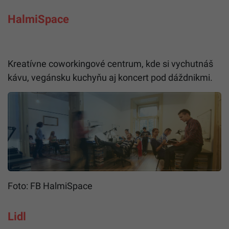
HalmiSpace
Kre­a­tívne cowor­kin­gové cen­trum, kde si vychut­náš
kávu, vegán­sku kuchyňu aj kon­cert pod dážd­nikmi.
Foto: FB HalmiSpace
Lidl