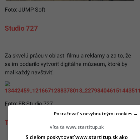
Foto: JUMP Soft
Studio 727
Za skvelú prácu v oblasti filmu a reklamy a za to, že
sa im podarilo vytvoriť digitálne múzeum, ktoré by
mal každý navštíviť.
Foto: FB Studio 727
Pokračovať s nevyhnutnými cookies →
Tabačka Kulturfabrik
Víta ťa www.startitup.sk
S cieľom poskytovať www.startitup.sk ako