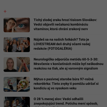
Tichý zlodej zraku hrozí tisícom Slovákov:
Vedci objavili nečakanú kombináciu
vitamínov, ktorá chráni zrakový nerv
Nájdeš sa na našich fotkách? Toto je
LOVESTREAM deň druhý očami našej
redakcie (FOTOGALÉRIA)
Neurologička odporúča metódu 60-5-3-30:
Mravčenie v končatinách môže byť neškodnou
reakciou na tlak, ale aj varovným signálom
Mýtus o pasívnej starobe búra 97-ročná
rekordérka: Tieto zvyky ti pomôžu udržať si
kondíciu aj vo vysokom veku
O 28 % menej slov: Vedci odhalili
znepokojujúci trend. Potichu mení spôsob,