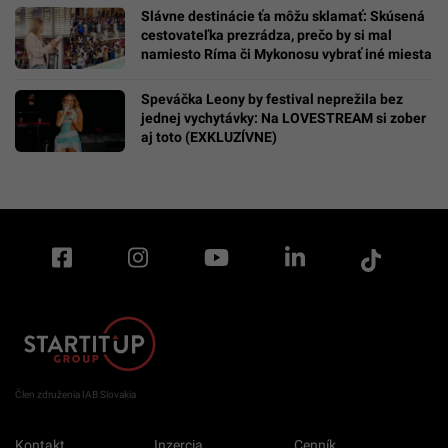
Slávne destinácie ťa môžu sklamať: Skúsená
cestovateľka prezrádza, prečo by si mal
namiesto Ríma či Mykonosu vybrať iné miesta
Speváčka Leony by festival neprežila bez
jednej vychytávky: Na LOVESTREAM si zober
aj toto (EXKLUZÍVNE)
Člen združenia IAB Slovakia
Kontakt
Inzercia
Cenník