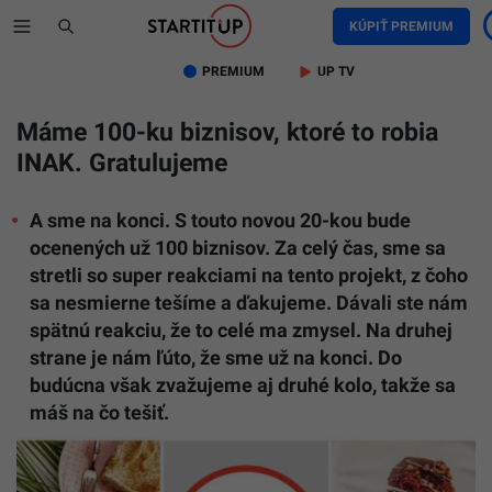
KÚPIŤ PREMIUM
PREMIUM
UP TV
Máme 100-ku biznisov, ktoré to robia
INAK. Gratulujeme
A sme na konci. S touto novou 20-kou bude
ocenených už 100 biznisov. Za celý čas, sme sa
stretli so super reakciami na tento projekt, z čoho
sa nesmierne tešíme a ďakujeme. Dávali ste nám
spätnú reakciu, že to celé ma zmysel. Na druhej
strane je nám ľúto, že sme už na konci. Do
budúcna však zvažujeme aj druhé kolo, takže sa
máš na čo tešiť.