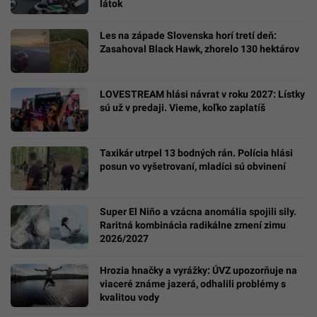
látok
Les na západe Slovenska horí tretí deň:
Zasahoval Black Hawk, zhorelo 130 hektárov
LOVESTREAM hlási návrat v roku 2027: Lístky
sú už v predaji. Vieme, koľko zaplatíš
Taxikár utrpel 13 bodných rán. Polícia hlási
posun vo vyšetrovaní, mladíci sú obvinení
Super El Niño a vzácna anomália spojili sily.
Raritná kombinácia radikálne zmení zimu
2026/2027
Hrozia hnačky a vyrážky: ÚVZ upozorňuje na
viaceré známe jazerá, odhalili problémy s
kvalitou vody