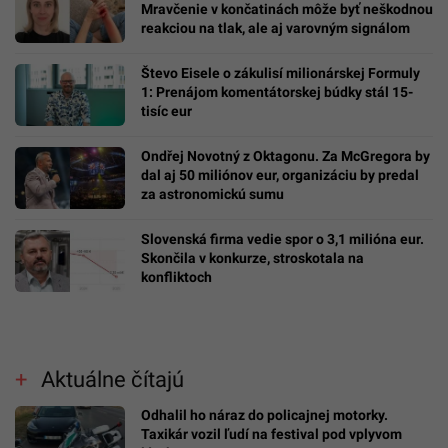
Mravčenie v končatinách môže byť neškodnou
reakciou na tlak, ale aj varovným signálom
Števo Eisele o zákulisí milionárskej Formuly
1: Prenájom komentátorskej búdky stál 15-
tisíc eur
Ondřej Novotný z Oktagonu. Za McGregora by
dal aj 50 miliónov eur, organizáciu by predal
za astronomickú sumu
Slovenská firma vedie spor o 3,1 milióna eur.
Skončila v konkurze, stroskotala na
konfliktoch
Aktuálne čítajú
Odhalil ho náraz do policajnej motorky.
Taxikár vozil ľudí na festival pod vplyvom