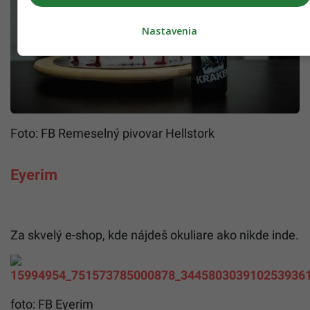
Nastavenia
Foto: FB Remeselný pivovar Hellstork
Eyerim
Za skvelý e-shop, kde nájdeš okuliare ako nikde inde.
foto: FB Eyerim