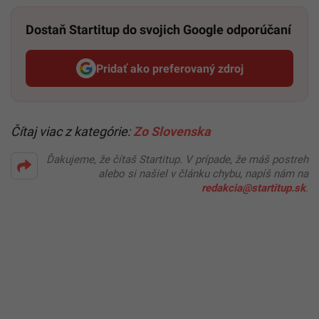
Dostaň Startitup do svojich Google odporúčaní
Pridať ako preferovaný zdroj
Startitup, odkaz sa otvorí v n
Čítaj viac z kategórie:
Zo Slovenska
Ďakujeme, že čítaš Startitup. V prípade, že máš postreh
alebo si našiel v článku chybu, napíš nám na
redakcia@startitup.sk
.