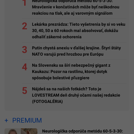
Neurologička odporúča metódu 60-5-3-30:
Mravčenie v končatinách môže byť neškodnou
reakciou na tlak, ale aj varovným signálom
Lekárka prezrádza: Tieto vyšetrenia by si vo veku
30, 40, 50 a 60 rokoch mal absolvovať, dokážu
odhaliť zákerné ochorenia
Putin chystá anexiu v ďalšej krajine. Štyri štáty
NATO varujú pred hrozbou pre Európu
Na Slovensku sa šíri nebezpečný gigant z
Kaukazu: Pozor na rastlinu, ktorej dotyk
spôsobuje bolestivé pľuzgiere
Nájdeš sa na našich fotkách? Toto je
LOVESTREAM deň druhý očami našej redakcie
(FOTOGALÉRIA)
PREMIUM
Neurologička odporúča metódu 60-5-3-30: