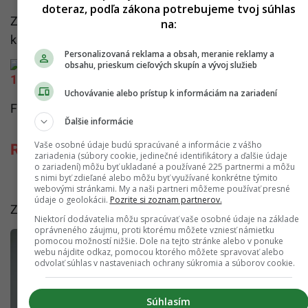
doteraz, podľa zákona potrebujeme tvoj súhlas
Za ich unikátne kultúrne centrum, ktoré podporuje
na:
kreativitu a umenie v Košiciach. :)
Personalizovaná reklama a obsah, meranie reklamy a
obsahu, prieskum cieľových skupín a vývoj služieb
Uchovávanie alebo prístup k informáciám na zariadení
Foto: FB Tabačka Kulturfabrik
Ďalšie informácie
Vaše osobné údaje budú spracúvané a informácie z vášho
Remeselný pivovar Hellstork
zariadenia (súbory cookie, jedinečné identifikátory a ďalšie údaje
o zariadení) môžu byť ukladané a používané 225 partnermi a môžu
s nimi byť zdieľané alebo môžu byť využívané konkrétne týmito
webovými stránkami. My a naši partneri môžeme používať presné
údaje o geolokácii.
Pozrite si zoznam partnerov.
Za ďalšie vynikajúce slovenské pivo.
Niektorí dodávatelia môžu spracúvať vaše osobné údaje na základe
oprávneného záujmu, proti ktorému môžete vzniesť námietku
pomocou možností nižšie. Dole na tejto stránke alebo v ponuke
webu nájdite odkaz, pomocou ktorého môžete spravovať alebo
odvolať súhlas v nastaveniach ochrany súkromia a súborov cookie.
Súhlasím