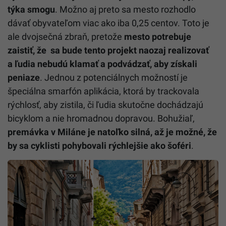
týka smogu
. Možno aj preto sa mesto rozhodlo
dávať obyvateľom viac ako iba 0,25 centov. Toto je
ale dvojsečná zbraň, pretože
mesto potrebuje
zaistiť, že sa bude tento projekt naozaj realizovať
a ľudia nebudú klamať a podvádzať, aby získali
peniaze
. Jednou z potenciálnych možností je
špeciálna smarfón aplikácia, ktorá by trackovala
rýchlosť, aby zistila, či ľudia skutočne dochádzajú
bicyklom a nie hromadnou dopravou. Bohužiaľ,
premávka v Miláne je natoľko silná, až je možné, že
by sa cyklisti pohybovali rýchlejšie ako šoféri
.