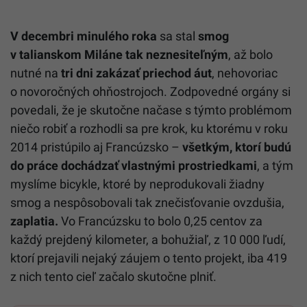
V decembri minulého roka
sa stal
smog
v talianskom Miláne tak neznesiteľným
, až bolo
nutné na
tri dni zakázať priechod áut
, nehovoriac
o novoročných ohňostrojoch. Zodpovedné orgány si
povedali, že je skutočne načase s týmto problémom
niečo robiť a rozhodli sa pre krok, ku ktorému v roku
2014 pristúpilo aj Francúzsko –
všetkým, ktorí budú
do práce dochádzať vlastnými prostriedkami
, a tým
myslíme bicykle, ktoré by neprodukovali žiadny
smog a nespôsobovali tak znečisťovanie ovzdušia,
zaplatia.
Vo Francúzsku to bolo 0,25 centov za
každý prejdený kilometer, a bohužiaľ, z 10 000 ľudí,
ktorí prejavili nejaký záujem o tento projekt, iba 419
z nich tento cieľ začalo skutočne plniť.