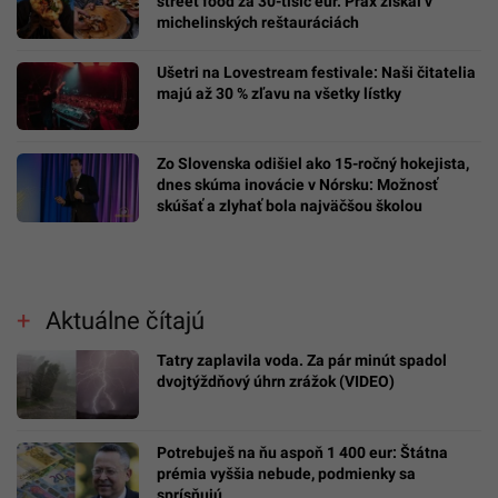
street food za 30-tisíc eur. Prax získal v
michelinských reštauráciách
Ušetri na Lovestream festivale: Naši čitatelia
majú až 30 % zľavu na všetky lístky
Zo Slovenska odišiel ako 15-ročný hokejista,
dnes skúma inovácie v Nórsku: Možnosť
skúšať a zlyhať bola najväčšou školou
Aktuálne čítajú
Tatry zaplavila voda. Za pár minút spadol
dvojtýždňový úhrn zrážok (VIDEO)
Potrebuješ na ňu aspoň 1 400 eur: Štátna
prémia vyššia nebude, podmienky sa
sprísňujú