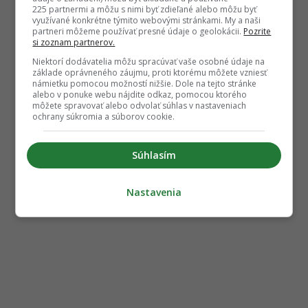
225 partnermi a môžu s nimi byť zdieľané alebo môžu byť
využívané konkrétne týmito webovými stránkami. My a naši
partneri môžeme používať presné údaje o geolokácii.
Pozrite
si zoznam partnerov.
Niektorí dodávatelia môžu spracúvať vaše osobné údaje na
základe oprávneného záujmu, proti ktorému môžete vzniesť
námietku pomocou možností nižšie. Dole na tejto stránke
alebo v ponuke webu nájdite odkaz, pomocou ktorého
môžete spravovať alebo odvolať súhlas v nastaveniach
ochrany súkromia a súborov cookie.
Súhlasím
Nastavenia