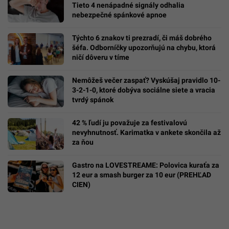
Tieto 4 nenápadné signály odhalia
nebezpečné spánkové apnoe
Týchto 6 znakov ti prezradí, či máš dobrého
šéfa. Odborníčky upozorňujú na chybu, ktorá
ničí dôveru v tíme
Nemôžeš večer zaspať? Vyskúšaj pravidlo 10-
3-2-1-0, ktoré dobýva sociálne siete a vracia
tvrdý spánok
42 % ľudí ju považuje za festivalovú
nevyhnutnosť. Karimatka v ankete skončila až
za ňou
Gastro na LOVESTREAME: Polovica kuraťa za
12 eur a smash burger za 10 eur (PREHĽAD
CIEN)