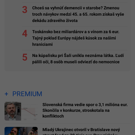
Chceš sa vyhnúť demencii v starobe? Zmenou
troch návykov medzi 45. a 65. rokom získaš vyše
dekádu zdravého života
Toskánsko bez miliardárov a s vínom za 6 eur.
Tajný poklad Európy nájdeš kúsok za našimi
hraniciami
Na kúpalisku pri Šali unikla neznáma látka. Ľudí
pálili oči, 8 osôb museli odviezť do nemocnice
PREMIUM
Slovenská firma vedie spor o 3,1 milióna eur.
Skončila v konkurze, stroskotala na
konfliktoch
Mladý Ukrajinec otvoril v Bratislave nový