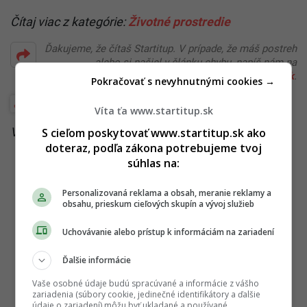
Čítaj viac z kategórie:
Životné prostredie
Ďakujeme, že čítaš Startitup. V prípade, že máš postreh
alebo si našiel v článku chybu, napíš nám na
redakcia@startitup.sk
.
Pokračovať s nevyhnutnými cookies →
Životné prostredie
Víta ťa www.startitup.sk
Viac k téme:
eko
,
zahraničie
S cieľom poskytovať www.startitup.sk ako
doteraz, podľa zákona potrebujeme tvoj
súhlas na:
Personalizovaná reklama a obsah, meranie reklamy a
obsahu, prieskum cieľových skupín a vývoj služieb
Uchovávanie alebo prístup k informáciám na zariadení
Ďalšie informácie
Vaše osobné údaje budú spracúvané a informácie z vášho
zariadenia (súbory cookie, jedinečné identifikátory a ďalšie
údaje o zariadení) môžu byť ukladané a používané