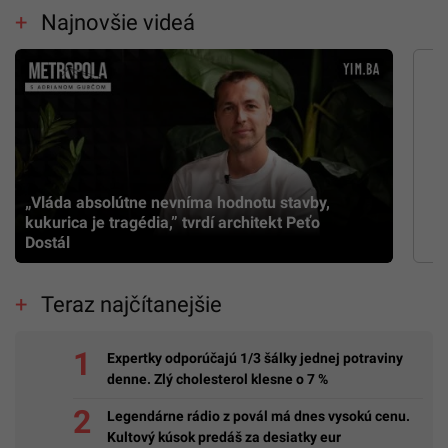
Najnovšie videá
„Vláda absolútne nevníma hodnotu stavby,
kukurica je tragédia,” tvrdí architekt Peťo
Dostál
Teraz najčítanejšie
Expertky odporúčajú 1/3 šálky jednej potraviny
denne. Zlý cholesterol klesne o 7 %
Legendárne rádio z povál má dnes vysokú cenu.
Kultový kúsok predáš za desiatky eur