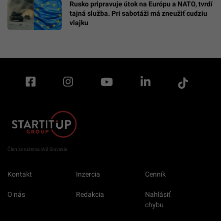
Rusko pripravuje útok na Európu a NATO, tvrdí
tajná služba. Pri sabotáži má zneužiť cudziu
vlajku
Člen združenia IAB Slovakia
Kontakt
Inzercia
Cenník
O nás
Redakcia
Nahlásiť
chybu