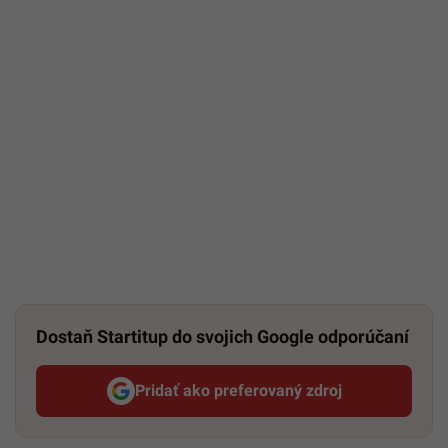
Dostaň Startitup do svojich Google odporúčaní
Pridať ako preferovaný zdroj
Startitup, odkaz sa otvorí v n