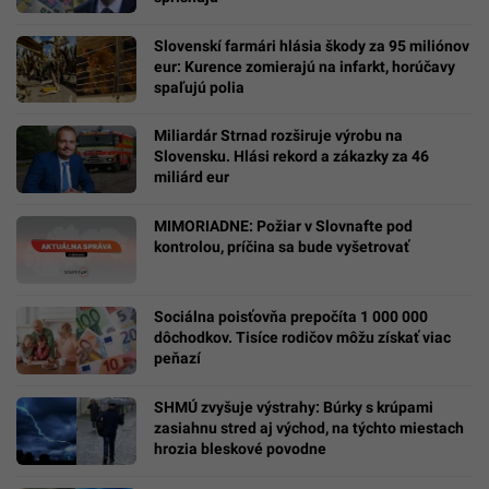
Slovenskí farmári hlásia škody za 95 miliónov
eur: Kurence zomierajú na infarkt, horúčavy
spaľujú polia
Miliardár Strnad rozširuje výrobu na
Slovensku. Hlási rekord a zákazky za 46
miliárd eur
MIMORIADNE: Požiar v Slovnafte pod
kontrolou, príčina sa bude vyšetrovať
Sociálna poisťovňa prepočíta 1 000 000
dôchodkov. Tisíce rodičov môžu získať viac
peňazí
SHMÚ zvyšuje výstrahy: Búrky s krúpami
zasiahnu stred aj východ, na týchto miestach
hrozia bleskové povodne