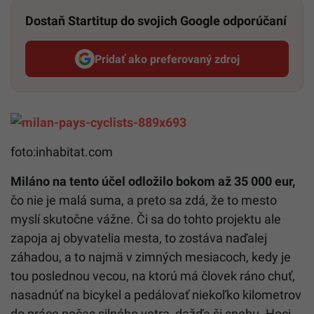
Dostaň Startitup do svojich Google odporúčaní
Pridať ako preferovaný zdroj
Startitup, odkaz sa otvorí v n
foto:inhabitat.com
Miláno na tento účel odložilo bokom až 35 000 eur,
čo nie je malá suma, a preto sa zdá, že to mesto
myslí skutočne vážne. Či sa do tohto projektu ale
zapoja aj obyvatelia mesta, to zostáva naďalej
záhadou, a to najmä v zimných mesiacoch, kedy je
tou poslednou vecou, na ktorú má človek ráno chuť,
nasadnúť na bicykel a pedálovať niekoľko kilometrov
do práce počas silného vetra, dažďa ši snehu. Hoci