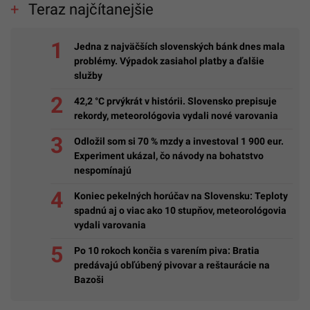
Teraz najčítanejšie
Jedna z najväčších slovenských bánk dnes mala
problémy. Výpadok zasiahol platby a ďalšie
služby
42,2 °C prvýkrát v histórii. Slovensko prepisuje
rekordy, meteorológovia vydali nové varovania
Odložil som si 70 % mzdy a investoval 1 900 eur.
Experiment ukázal, čo návody na bohatstvo
nespomínajú
Koniec pekelných horúčav na Slovensku: Teploty
spadnú aj o viac ako 10 stupňov, meteorológovia
vydali varovania
Po 10 rokoch končia s varením piva: Bratia
predávajú obľúbený pivovar a reštaurácie na
Bazoši