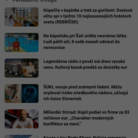
Kúpeľňa v kaplnke a trek za gorilami: Svetová
elita spí v týchto 10 najluxusnejších hoteloch
sveta (REBRÍČEK)
Na kúpalisku pri Šali unikla neznáma látka.
Ľudí pálili oči, 8 osôb museli odviezť do
nemocnice
Legendárne rádio z povál má dnes vysokú
cenu. Kultový kúsok predáš za desiatky eur
ŠÚKL varuje pred známymi liekmi. Môžu
zvyšovať riziko zriedkavého nádoru, užívajú
ich tisíce Sloveniek
Miliardár Strnad: Kúpil podiel vo firme za 83
miliónov eur. „Charakter moderných
konfliktov sa mení.“
Kauza v šou Party Shore: Polícia preveruje