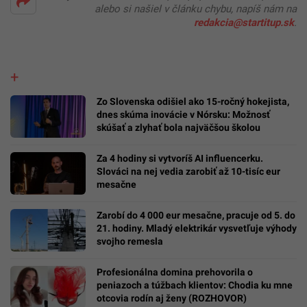
alebo si našiel v článku chybu, napíš nám na
redakcia@startitup.sk
.
Zo Slovenska odišiel ako 15-ročný hokejista,
dnes skúma inovácie v Nórsku: Možnosť
skúšať a zlyhať bola najväčšou školou
Za 4 hodiny si vytvoríš AI influencerku.
Slováci na nej vedia zarobiť až 10-tisíc eur
mesačne
Zarobí do 4 000 eur mesačne, pracuje od 5. do
21. hodiny. Mladý elektrikár vysvetľuje výhody
svojho remesla
Profesionálna domina prehovorila o
peniazoch a túžbach klientov: Chodia ku mne
otcovia rodín aj ženy (ROZHOVOR)