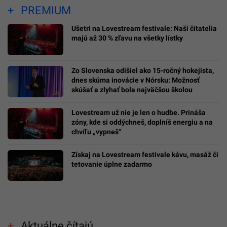
PREMIUM
Ušetri na Lovestream festivale: Naši čitatelia
majú až 30 % zľavu na všetky lístky
Zo Slovenska odišiel ako 15-ročný hokejista,
dnes skúma inovácie v Nórsku: Možnosť
skúšať a zlyhať bola najväčšou školou
Lovestream už nie je len o hudbe. Prináša
zóny, kde si oddýchneš, doplníš energiu a na
chvíľu „vypneš“
Získaj na Lovestream festivale kávu, masáž či
tetovanie úplne zadarmo
Aktuálne čítajú