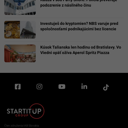
podozrenie z násilného činu
Investuješ do kryptomien? NBS varuje pred
spoločnosťami podnikajúcimi bez licencie
Kúsok Talianska len hodinu od Bratislavy. Vo
Viedni opäť ožíva Aperol Spritz Piazza
Člen združenia IAB Slovakia