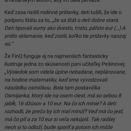
Keď zasa riešili rodinné prídavky, deti tušili, že ide o
podporu štátu za to,
„že sa štát o deti dobre stará.
Deti tipovali sumy ako dvesto, tristo, päťsto eur (…) A
prišlo sklamanie, keď zistili, koľko tie prídavky naozaj
sú.“
Že FinQ funguje aj na najmenších fantasticky
ilustruje jedna zo skúsenosti pani učiteľky Pešinovej:
„
Výsledok som videla úplne nebadane, neplánovane,
na hodine matematiky, keď sme vyvodzovali
násobilku osmičkou. Bola tam postavička
Osmijanka, ktorý ide na osem ciest, má so sebou 8
jabĺk, 16 džúsov a 10 eur. Na čo ich minie? A deti
rozhodli, že prečo by ich mal minúť? Veď má čo jesť,
má čo piť a za 10 eur si veľa nekúpiš. Tak radšej
nech si to odloží, bude sporiť a potom ich môže