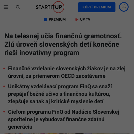
KÚPIŤ PREMIUM
PREMIUM
UP TV
Na telesnej učia finančnú gramotnosť.
Zlú úroveň slovenských detí konečne
rieši inovatívny program
Finančné vzdelanie slovenských žiakov je na zlej
úrovni, za priemerom OECD zaostávame
Unikátny vzdelávací program FinQ sa snaží
prepájať bežné učivo s finančnou kultúrou,
zlepšuje sa tak aj kritické myslenie detí
Cieľom programu FinQ od Nadácie Slovenskej
sporiteľne je vybudovať finančne zdatnú
generáciu