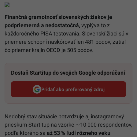
Finančná gramotnosť slovenských žiakov je
podpriemerná a nedostatočná,
vyplýva to z
každoročného PISA testovania. Slovenskí žiaci sú v
priemere schopní naskórovať len 481 bodov, zatiaľ
čo priemer krajín OECD je 505 bodov.
Dostaň Startitup do svojich Google odporúčaní
Pridať ako preferovaný zdroj
Startitup, odkaz sa otvorí v n
Nedobrý stav situácie potvrdzuje aj instagramový
prieskum Startitup na vzorke ∼10 000 respondentov,
podľa ktorého sa
až 53 % ľudí rôzneho veku