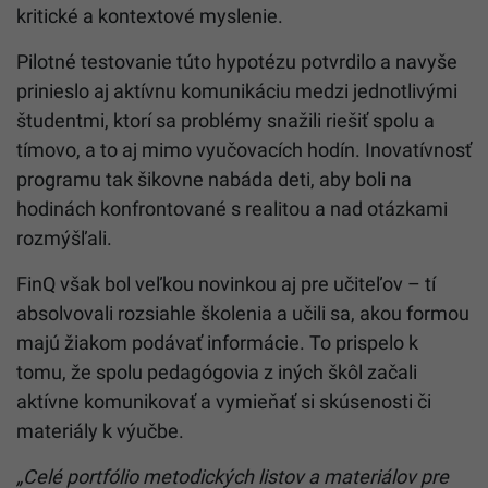
kritické a kontextové myslenie.
Pilotné testovanie túto hypotézu potvrdilo a navyše
prinieslo aj aktívnu komunikáciu medzi jednotlivými
študentmi, ktorí sa problémy snažili riešiť spolu a
tímovo, a to aj mimo vyučovacích hodín. Inovatívnosť
programu tak šikovne nabáda deti, aby boli na
hodinách konfrontované s realitou a nad otázkami
rozmýšľali.
FinQ však bol veľkou novinkou aj pre učiteľov – tí
absolvovali rozsiahle školenia a učili sa, akou formou
majú žiakom podávať informácie. To prispelo k
tomu, že spolu pedagógovia z iných škôl začali
aktívne komunikovať a vymieňať si skúsenosti či
materiály k výučbe.
„Celé portfólio metodických listov a materiálov pre