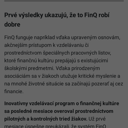
Prvé výsledky ukazujú, že to FinQ robí
dobre
FinQ funguje napríklad vďaka upraveným osnovám,
akčnejším prístupom k vzdelávaniu či
prostredníctvom špeciálnych pracovných listov,
ktoré finančnú kultúru prepájajú s existujúcimi
školskými predmetmi. Vďaka prirodzeným
asociáciám sa v žiakoch utužuje kritické myslenie a
na mnohé životné situácie sa začínajú pozerať aj cez
financie.
Inovatívny vzdelávací program o finančnej kultúre
sa posledné mesiace overoval prostredníctvom
pilotných a kontrolných tried žiakov.
Už prvé
mesiace úspešne preukázali, že systém FinQ