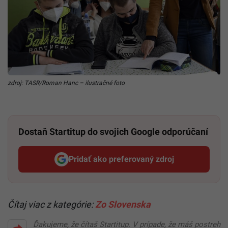
zdroj: TASR/Roman Hanc – ilustračné foto
Dostaň Startitup do svojich Google odporúčaní
Pridať ako preferovaný zdroj
Startitup, odkaz sa otvorí v n
Čítaj viac z kategórie:
Zo Slovenska
Ďakujeme, že čítaš Startitup. V prípade, že máš postreh