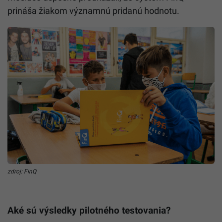
prináša žiakom významnú pridanú hodnotu.
zdroj: FinQ
Aké sú výsledky pilotného testovania?