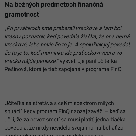
Na bežných predmetoch finančná
gramotnosť
„
Pri prváčikoch sme preberali vreckové a tam bol
krásny poznatok, keď povedala žiačka, že ona nemá
vreckové, lebo nevie čo to je. A spolužiak jej povedal,
že to je to, keď maminka ide prať ockovi veci a vo
vrecku nájde peniaze,
“ vysvetľuje pani učiteľka
Pešinová, ktorá je tiež zapojená v programe FinQ
Učiteľka sa stretáva s celým spektrom milých
situácií, kedy program FinQ naozaj zaváži – keď sa
učili, že za odvoz smetí sa musí platiť, jedna žiačka
povedala, že nikdy nevidela svoju mamu behať za
smetiarskym autom, aby im dala peniaze.