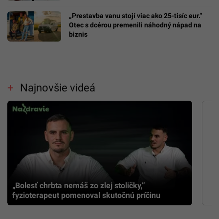
„Prestavba vanu stojí viac ako 25-tisíc eur.“
Otec s dcérou premenili náhodný nápad na
biznis
Najnovšie videá
„Bolesť chrbta nemáš zo zlej stoličky,”
fyzioterapeut pomenoval skutočnú príčinu