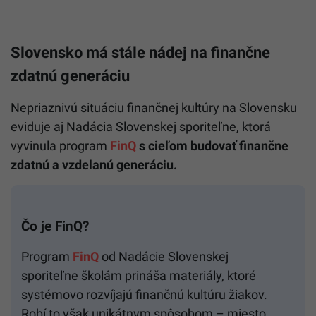
Slovensko má stále nádej na finančne
zdatnú generáciu
Nepriaznivú situáciu finančnej kultúry na Slovensku
eviduje aj Nadácia Slovenskej sporiteľne, ktorá
vyvinula program
FinQ
s cieľom budovať finančne
zdatnú a vzdelanú generáciu.
Čo je FinQ?
Program
FinQ
od Nadácie Slovenskej
sporiteľne školám prináša materiály, ktoré
systémovo rozvíjajú finančnú kultúru žiakov.
Robí to však unikátnym spôsobom – miesto