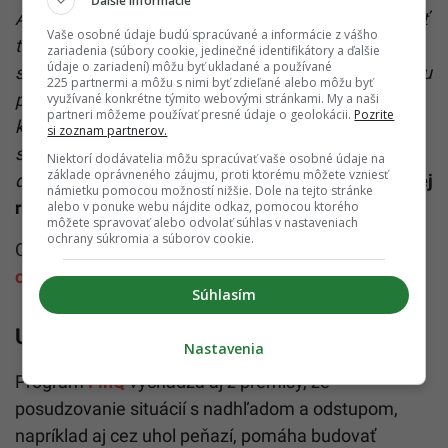
Ďalšie informácie
Aby sme deťom dali šancu na úspech v živote, začať
Vaše osobné údaje budú spracúvané a informácie z vášho
treba už na školách. Toto bol hlavný dôvod, prečo
zariadenia (súbory cookie, jedinečné identifikátory a ďalšie
údaje o zariadení) môžu byť ukladané a používané
sme iniciovali vznik programu FinQ. Výsledky po roku
225 partnermi a môžu s nimi byť zdieľané alebo môžu byť
pilotného fungovania ukazujú, že energia a čas,
využívané konkrétne týmito webovými stránkami. My a naši
partneri môžeme používať presné údaje o geolokácii.
Pozrite
ktoré sme venovali vývoju FinQ, stáli za to.
Tešíme
si zoznam partnerov.
sa, že program FinQ je pripravený rozšíriť sa na
Niektorí dodávatelia môžu spracúvať vaše osobné údaje na
základe oprávneného záujmu, proti ktorému môžete vzniesť
ďalšie školy,“
povedal
Štefan Máj, predseda správnej
námietku pomocou možností nižšie. Dole na tejto stránke
rady Nadácie Slovenskej sporiteľne.
alebo v ponuke webu nájdite odkaz, pomocou ktorého
môžete spravovať alebo odvolať súhlas v nastaveniach
ochrany súkromia a súborov cookie.
Celá prezentácia výsledkov FinQ je k dispozícii
online
.
Súhlasím
Učitelia povzbudzujú kritické myslenie
Nastavenia
Program
FinQ
vychádza aj z premisy, že
posudzovanie situácií s nadhľadom a odstupom,
napríklad aj cez uhol peňazí, pomáha budovať