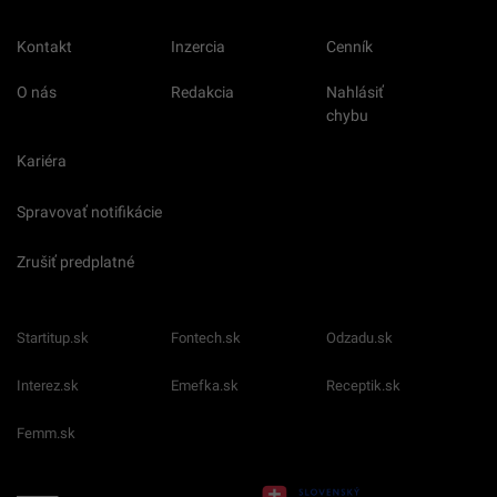
Kontakt
Inzercia
Cenník
O nás
Redakcia
Nahlásiť
chybu
Kariéra
Spravovať notifikácie
Zrušiť predplatné
Startitup.sk
Fontech.sk
Odzadu.sk
Interez.sk
Emefka.sk
Receptik.sk
Femm.sk