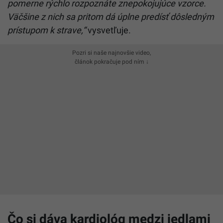
pomerne rýchlo rozpoznáte znepokojujúce vzorce.
Väčšine z nich sa pritom dá úplne predísť dôsledným
prístupom k strave,“
vysvetľuje.
Pozri si naše najnovšie video,
článok pokračuje pod ním ↓
Čo si dáva kardiológ medzi jedlami