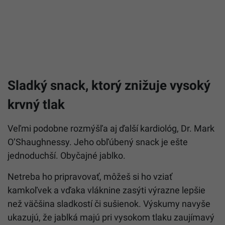
Sladký snack, ktorý znižuje vysoký
krvný tlak
Veľmi podobne rozmýšľa aj ďalší kardiológ, Dr. Mark
O’Shaughnessy. Jeho obľúbený snack je ešte
jednoduchší. Obyčajné jablko.
Netreba ho pripravovať, môžeš si ho vziať
kamkoľvek a vďaka vláknine zasýti výrazne lepšie
než väčšina sladkostí či sušienok. Výskumy navyše
ukazujú, že jablká majú pri vysokom tlaku zaujímavý