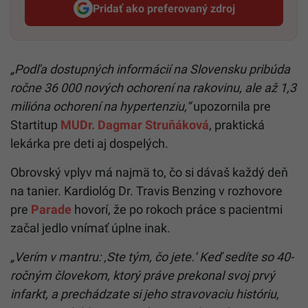
Pridať ako preferovaný zdroj
Startitup, odkaz sa otvorí v n
„Podľa dostupných informácií na Slovensku pribúda
ročne 36 000 nových ochorení na rakovinu, ale až 1,3
milióna ochorení na hypertenziu,“
upozornila pre
Startitup
MUDr. Dagmar Struňáková
, praktická
lekárka pre deti aj dospelých.
Obrovský vplyv má najmä to, čo si dávaš každý deň
na tanier. Kardiológ Dr. Travis Benzing v rozhovore
pre
Parade
hovorí, že po rokoch práce s pacientmi
začal jedlo vnímať úplne inak.
„Verím v mantru: ‚Ste tým, čo jete.‘ Keď sedíte so 40-
ročným človekom, ktorý práve prekonal svoj prvý
infarkt, a prechádzate si jeho stravovaciu históriu,