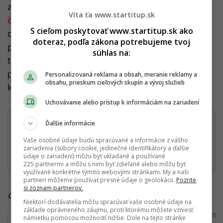
zaslúži aj grécky jogurt s kúskom
kvalitnej horkej
Víta ťa www.startitup.sk
čokolády
. Dr. Benzing pripomína, že grécky jogurt
S cieľom poskytovať www.startitup.sk ako
dodáva telu draslík a vápnik, teda minerály dôležité
doteraz, podľa zákona potrebujeme tvoj
pre správne fungovanie ciev aj reguláciu krvného
súhlas na:
tlaku.
Cochrane review
uvádza, že flavanoly môžu
podporovať tvorbu endoteliálneho oxidu dusnatého,
Personalizovaná reklama a obsah, meranie reklamy a
obsahu, prieskum cieľových skupín a vývoj služieb
ktorý zlepšuje vazodilatáciu, teda rozšírenie ciev.
Uchovávanie alebo prístup k informáciám na zariadení
Ďalšie informácie
Dostaň Startitup do svojich Google odporúčaní
Vaše osobné údaje budú spracúvané a informácie z vášho
zariadenia (súbory cookie, jedinečné identifikátory a ďalšie
Pridať ako preferovaný zdroj
Startitup, odkaz sa otvorí v n
údaje o zariadení) môžu byť ukladané a používané
225 partnermi a môžu s nimi byť zdieľané alebo môžu byť
využívané konkrétne týmito webovými stránkami. My a naši
partneri môžeme používať presné údaje o geolokácii.
Pozrite
si zoznam partnerov.
Čítaj viac z kategórie:
Wellbeing
Niektorí dodávatelia môžu spracúvať vaše osobné údaje na
základe oprávneného záujmu, proti ktorému môžete vzniesť
Ďakujeme, že čítaš Startitup. V prípade, že máš postreh
námietku pomocou možností nižšie. Dole na tejto stránke