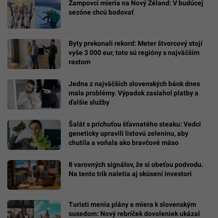
Žampovci mieria na Nový Zéland: V budúcej
sezóne chcú bodovať
Byty prekonali rekord: Meter štvorcový stojí
vyše 3 000 eur, toto sú regióny s najväčším
rastom
Jedna z najväčších slovenských bánk dnes
mala problémy. Výpadok zasiahol platby a
ďalšie služby
Šalát s príchuťou šťavnatého steaku: Vedci
geneticky upravili listovú zeleninu, aby
chutila a voňala ako bravčové mäso
8 varovných signálov, že si obeťou podvodu.
Na tento trik naletia aj skúsení investori
Turisti menia plány a miera k slovenským
susedom: Nový rebríček dovoleniek ukázal