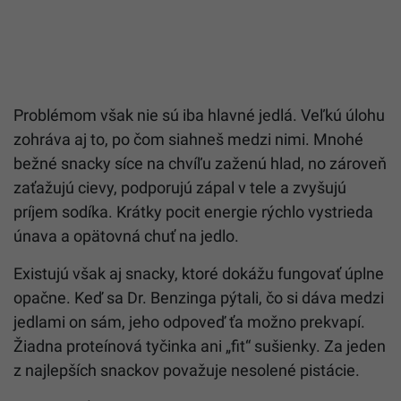
Problémom však nie sú iba hlavné jedlá. Veľkú úlohu
zohráva aj to, po čom siahneš medzi nimi. Mnohé
bežné snacky síce na chvíľu zaženú hlad, no zároveň
zaťažujú cievy, podporujú zápal v tele a zvyšujú
príjem sodíka. Krátky pocit energie rýchlo vystrieda
únava a opätovná chuť na jedlo.
Existujú však aj snacky, ktoré dokážu fungovať úplne
opačne. Keď sa Dr. Benzinga pýtali, čo si dáva medzi
jedlami on sám, jeho odpoveď ťa možno prekvapí.
Žiadna proteínová tyčinka ani „fit“ sušienky. Za jeden
z najlepších snackov považuje nesolené pistácie.