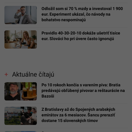
Odložil som si 70 % mzdy a investoval 1 900
eur. Experiment ukázal, čo návody na
bohatstvo nespomínajú
Pravidlo 40-30-20-10 dokáže ušetriť tisíce
eur. Slováci ho pri úvere často ignorujú
Aktuálne čítajú
Po 10 rokoch končia s varením piva: Bratia
predávajú obľúbený pivovar a reštaurácie na
Bazoši
Z Bratislavy až do Spojených arabských
emirátov za 6 mesiacov. Šancu preraziť
dostane 15 slovenských tímov