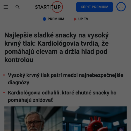
KÚPIŤ PREMIUM
PREMIUM
UP TV
Najlepšie sladké snacky na vysoký
krvný tlak: Kardiológovia tvrdia, že
pomáhajú cievam a držia hlad pod
kontrolou
Vysoký krvný tlak patrí medzi najnebezpečnejšie
diagnózy
Kardiológovia odhalili, ktoré chutné snacky ho
pomáhajú znižovať