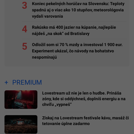
Koniec pekelných horúčav na Slovensku: Teploty
spadnú aj o viac ako 10 stupňov, meteorológovia
vydali varovania
Rakúsko má 400 jazier na kúpanie, najlepšie
nájdeš „na skok“ od Bratislavy
Odložil som si 70 % mzdy a investoval 1 900 eur.
Experiment ukázal, čo návody na bohatstvo
nespomínajú
PREMIUM
Lovestream už nie je len o hudbe. Prináša
zóny, kde si oddýchneš, doplníš energiu a na
chvíľu „vypneš“
Získaj na Lovestream festivale kávu, masáž či
tetovanie úplne zadarmo