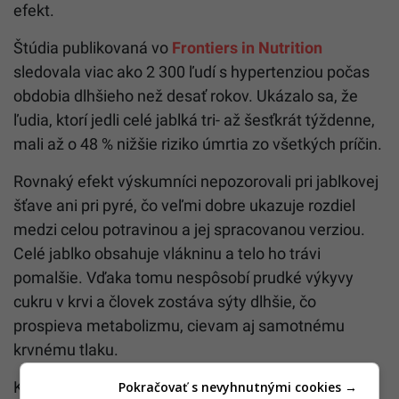
efekt.
Štúdia publikovaná vo
Frontiers in Nutrition
sledovala viac ako 2 300 ľudí s hypertenziou počas
obdobia dlhšieho než desať rokov. Ukázalo sa, že
ľudia, ktorí jedli celé jablká tri- až šesťkrát týždenne,
mali až o 48 % nižšie riziko úmrtia zo všetkých príčin.
Rovnaký efekt výskumníci nepozorovali pri jablkovej
šťave ani pri pyré, čo veľmi dobre ukazuje rozdiel
medzi celou potravinou a jej spracovanou verziou.
Celé jablko obsahuje vlákninu a telo ho trávi
pomalšie. Vďaka tomu nespôsobí prudké výkyvy
cukru v krvi a človek zostáva sýty dlhšie, čo
prospieva metabolizmu, cievam aj samotnému
krvnému tlaku.
Keď už je reč o sladkých snackoch, pozornosť si
Pokračovať s nevyhnutnými cookies →