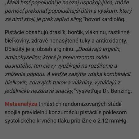
„Malá hrsť popoludní je naozaj uspokojujúca, môže
pomôcť prekonať popoludňajší útlm a výskum, ktorý
za nimi stojí, je prekvapivo silný,“
hovorí kardiológ.
Pistácie obsahujú draslík, horčík, vlákninu, rastlinné
bielkoviny, zdravé nenasýtené tuky a antioxidanty.
Dôležitý je aj obsah arginínu.
„Dodávajú arginín,
aminokyselinu, ktorá je prekurzorom oxidu
dusnatého; ten cievy využívajú na rozšírenie a
zníženie odporu. A keďže zasýtia vďaka kombinácii
bielkovín, zdravých tukov a vlákniny, vytláčajú z
jedálnička nezdravé snacky,“
vysvetľuje Dr. Benzing.
Metaanalýza
trinástich randomizovaných štúdií
spojila pravidelnú konzumáciu pistácií s poklesom
systolického krvného tlaku približne o 2,12 mmHg.