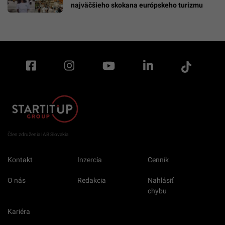
najväčšieho skokana európskeho turizmu
Člen združenia IAB Slovakia
Kontakt
Inzercia
Cenník
O nás
Redakcia
Nahlásiť
chybu
Kariéra