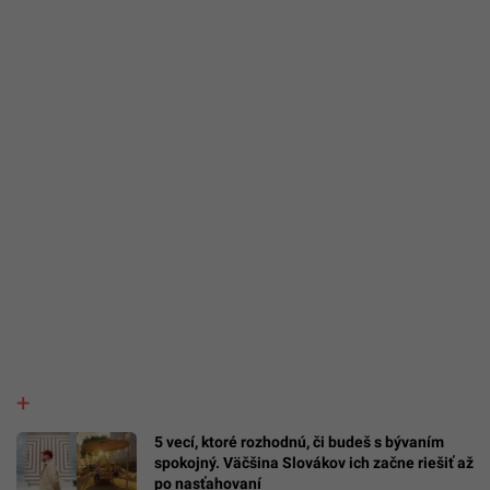
5 vecí, ktoré rozhodnú, či budeš s bývaním
spokojný. Väčšina Slovákov ich začne riešiť až
po nasťahovaní