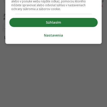
alebo si našiel v článku chybu, napíš nám na
alebo v ponuke webu nájdite odkaz, pomocou ktorého
môžete spravovať alebo odvolať súhlas v nastaveniach
redakcia@startitup.sk
.
ochrany súkromia a súborov cookie.
Zdroje:
Redakcia
,
Parade
,
Cambridge University Press
,
Frontiers In Nutrition
,
Cochrane Library
Súhlasím
Wellbeing
Nastavenia
Viac k téme:
najlepšie snacky
,
vysoky krvny tlak