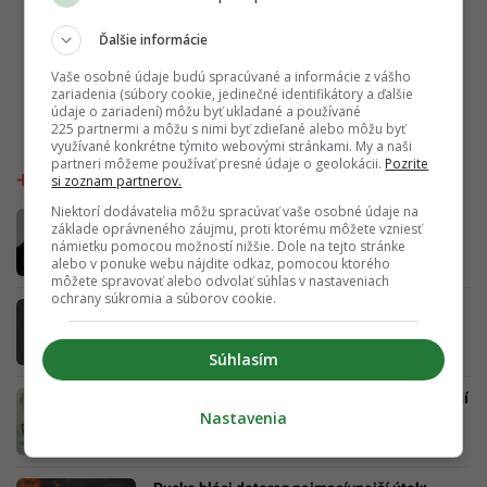
Ďalšie informácie
Vaše osobné údaje budú spracúvané a informácie z vášho
zariadenia (súbory cookie, jedinečné identifikátory a ďalšie
údaje o zariadení) môžu byť ukladané a používané
225 partnermi a môžu s nimi byť zdieľané alebo môžu byť
využívané konkrétne týmito webovými stránkami. My a naši
partneri môžeme používať presné údaje o geolokácii.
Pozrite
si zoznam partnerov.
Niektorí dodávatelia môžu spracúvať vaše osobné údaje na
Putin chystá anexiu v ďalšej krajine. Štyri
základe oprávneného záujmu, proti ktorému môžete vzniesť
štáty NATO varujú pred hrozbou pre Európu
námietku pomocou možností nižšie. Dole na tejto stránke
alebo v ponuke webu nájdite odkaz, pomocou ktorého
môžete spravovať alebo odvolať súhlas v nastaveniach
ochrany súkromia a súborov cookie.
Zomrel svetoznámy hudobný velikán. Stál za
legendárnymi hitmi Madonny, U2 či Brintey
Spears
Súhlasím
Rusko pripravuje útok na Európu a NATO, tvrdí
Nastavenia
tajná služba. Pri sabotáži má zneužiť cudziu
vlajku