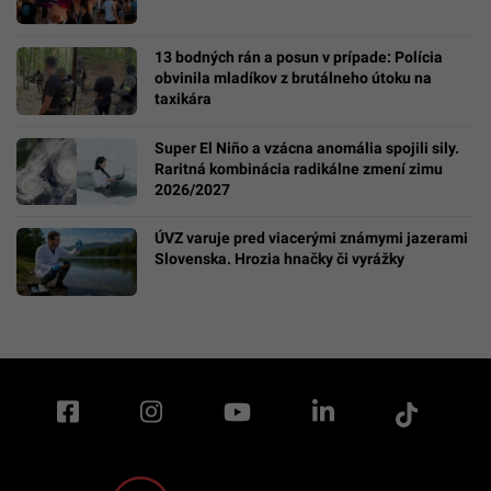
13 bodných rán a posun v prípade: Polícia
obvinila mladíkov z brutálneho útoku na
taxikára
Super El Niño a vzácna anomália spojili sily.
Raritná kombinácia radikálne zmení zimu
2026/2027
ÚVZ varuje pred viacerými známymi jazerami
Slovenska. Hrozia hnačky či vyrážky