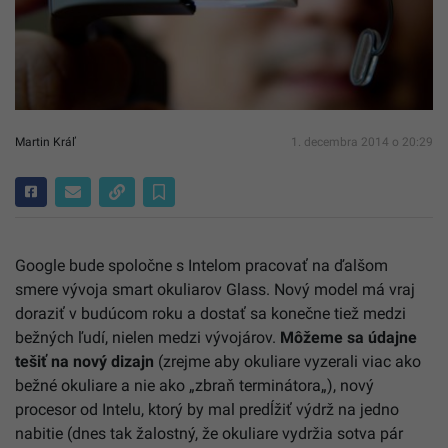
Martin Kráľ
1. decembra 2014 o 20:29
Google bude
spoločne
s
Intelom
pracovať
na
ďalšom
smere
vývoja
smart
okuliarov
Glass
.
Nový
model má
vraj
doraziť
v
budúcom roku
a
dostať
sa
konečne
tiež
medzi
bežných ľudí
,
nielen
medzi
vývojárov
.
Môžeme
sa
údajne
tešiť
na nový
dizajn
(
zrejme
aby okuliare
vyzerali
viac
ako
bežné
okuliare
a
nie ako
„
zbraň
terminátora
„),
nový
procesor
od
Intelu
,
ktorý by mal
predĺžiť
výdrž
na
jedno
nabitie
(
dnes tak
žalostný,
že okuliare
vydržia
sotva
pár