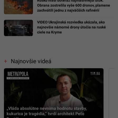
Rusko hlási doteraz najmasívnejší útok:
Obrana zostrelila vyše 600 dronov, plamene
zachvátili jednu z najväčších rafinérií
VIDEO Ukrajinská rozviedka ukázala, ako
najnovšie námorné drony útočia na ruské
ciele na Kryme
Najnovšie videá
„Vláda absolútne nevníma hodnotu stavby,
kukurica je tragédia,” tvrdí architekt Peťo