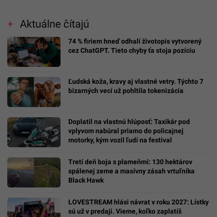
Aktuálne čítajú
74 % firiem hneď odhalí životopis vytvorený
cez ChatGPT. Tieto chyby ťa stoja pozíciu
Ľudská koža, kravy aj vlastné vetry. Týchto 7
bizarných vecí už pohltila tokenizácia
Doplatil na vlastnú hlúposť: Taxikár pod
vplyvom nabúral priamo do policajnej
motorky, kým vozil ľudí na festival
Tretí deň boja s plameňmi: 130 hektárov
spálenej zeme a masívny zásah vrtuľníka
Black Hawk
LOVESTREAM hlási návrat v roku 2027: Lístky
sú už v predaji. Vieme, koľko zaplatíš