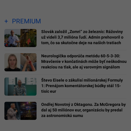
PREMIUM
Slovák založil „Zomri“ zo železníc: Rážoviny
už videli 3,7 milióna ľudí. Admin prehovoril o
tom, čo sa skutočne deje na našich tratiach
Neurologička odporúča metódu 60-5-3-30:
Mravčenie v končatinách môže byť neškodnou
reakciou na tlak, ale aj varovným signálom
Števo Eisele o zákulisí milionárskej Formuly
1: Prenájom komentátorskej búdky stál 15-
tisíc eur
Ondřej Novotný z Oktagonu. Za McGregora by
dal aj 50 miliónov eur, organizáciu by predal
za astronomickú sumu