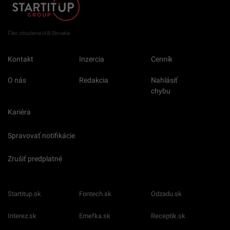
Člen združenia IAB Slovakia
Kontakt
Inzercia
Cenník
O nás
Redakcia
Nahlásiť
chybu
Kariéra
Spravovať notifikácie
Zrušiť predplatné
Startitup.sk
Fontech.sk
Odzadu.sk
Interez.sk
Emefka.sk
Receptik.sk