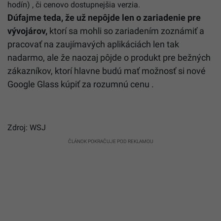
hodín
)
,
či
cenovo
dostupnejšia
verzia
.
Dúfajme
teda
,
že
už
nepôjde
len
o
zariadenie
pre
vývojárov
,
ktorí sa mohli
so
zariadením
zoznámiť
a
pracovať
na
zaujímavých
aplikáciách
len tak
nadarmo
,
ale
že
naozaj
pôjde
o
produkt
pre
bežných
zákazníkov
,
ktorí
hlavne
budú
mať
možnosť
si
nové
Google
Glass
kúpiť
za
rozumnú
cenu
.
Zdroj: WSJ
ČLÁNOK POKRAČUJE POD REKLAMOU