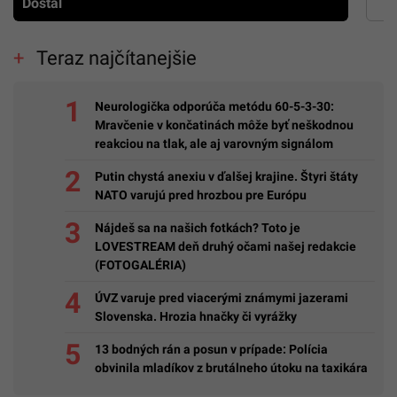
Dostál
Teraz najčítanejšie
Neurologička odporúča metódu 60-5-3-30:
Mravčenie v končatinách môže byť neškodnou
reakciou na tlak, ale aj varovným signálom
Putin chystá anexiu v ďalšej krajine. Štyri štáty
NATO varujú pred hrozbou pre Európu
Nájdeš sa na našich fotkách? Toto je
LOVESTREAM deň druhý očami našej redakcie
(FOTOGALÉRIA)
ÚVZ varuje pred viacerými známymi jazerami
Slovenska. Hrozia hnačky či vyrážky
13 bodných rán a posun v prípade: Polícia
obvinila mladíkov z brutálneho útoku na taxikára