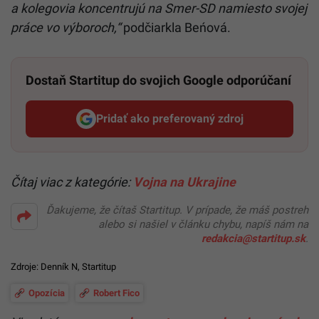
a kolegovia koncentrujú na Smer-SD namiesto svojej
práce vo výboroch,“
podčiarkla Beńová.
Dostaň Startitup do svojich Google odporúčaní
Pridať ako preferovaný zdroj
Startitup, odkaz sa otvorí v n
Čítaj viac z kategórie:
Vojna na Ukrajine
Ďakujeme, že čítaš Startitup. V prípade, že máš postreh
alebo si našiel v článku chybu, napíš nám na
redakcia@startitup.sk
.
Zdroje:
Denník N
,
Startitup
Opozícia
Robert Fico