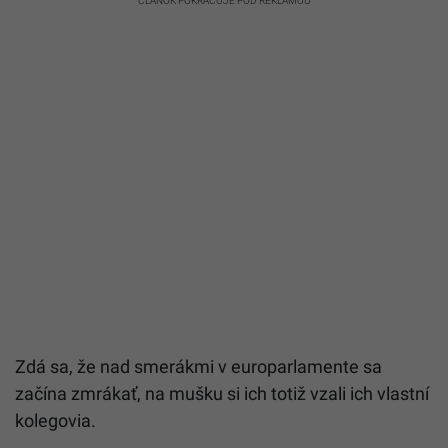
ČLÁNOK POKRAČUJE POD REKLAMOU
Zdá sa, že nad smerákmi v europarlamente sa
začína zmrákať, na mušku si ich totiž vzali ich vlastní
kolegovia.