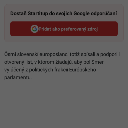
Dostaň Startitup do svojich Google odporúčaní
Pridať ako preferovaný zdroj
Startitup, odkaz sa otvorí v n
Ôsmi slovenskí europoslanci totiž spísali a podporili
otvorený list, v ktorom žiadajú, aby bol Smer
vylúčený z politických frakcií Európskeho
parlamentu.