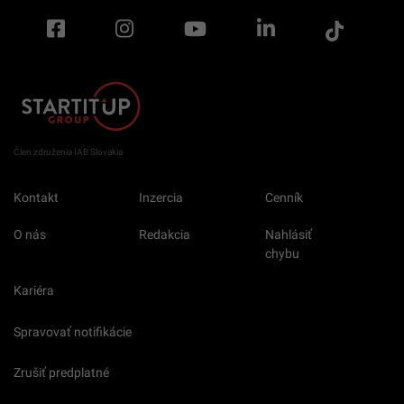
Člen združenia IAB Slovakia
Kontakt
Inzercia
Cenník
O nás
Redakcia
Nahlásiť
chybu
Kariéra
Spravovať notifikácie
Zrušiť predplatné