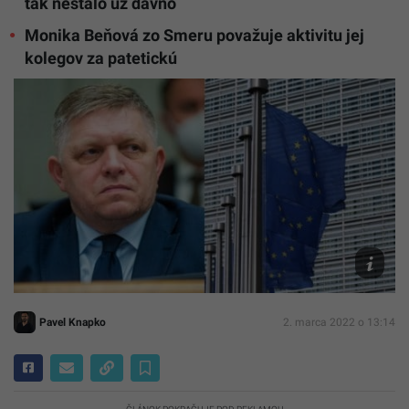
tak nestalo už dávno
Monika Beňová zo Smeru považuje aktivitu jej
kolegov za patetickú
TASR/Ja
Kotian,
Unsplash
Périgois
Pavel Knapko
2. marca 2022 o 13:14