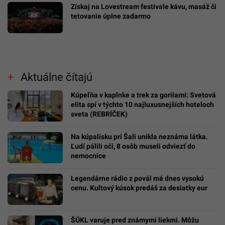
Získaj na Lovestream festivale kávu, masáž či
tetovanie úplne zadarmo
Aktuálne čítajú
Kúpeľňa v kaplnke a trek za gorilami: Svetová
elita spí v týchto 10 najluxusnejších hoteloch
sveta (REBRÍČEK)
Na kúpalisku pri Šali unikla neznáma látka.
Ľudí pálili oči, 8 osôb museli odviezť do
nemocnice
Legendárne rádio z povál má dnes vysokú
cenu. Kultový kúsok predáš za desiatky eur
ŠÚKL varuje pred známymi liekmi. Môžu