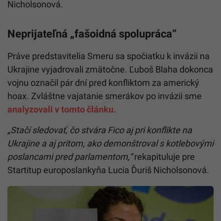
Nicholsonová.
Neprijateľná „fašoidná spolupráca“
Práve predstavitelia Smeru sa spočiatku k invázii na
Ukrajine vyjadrovali zmätočne. Ľuboš Blaha dokonca
vojnu označil pár dní pred konfliktom za americký
hoax. Zvláštne vajatanie smerákov po invázii sme
analyzovali v tomto článku.
„Stačí sledovať, čo stvára Fico aj pri konflikte na
Ukrajine a aj pritom, ako demonštroval s kotlebovými
poslancami pred parlamentom,“
rekapituluje pre
Startitup europoslankyňa Lucia Ďuriš Nicholsonová.