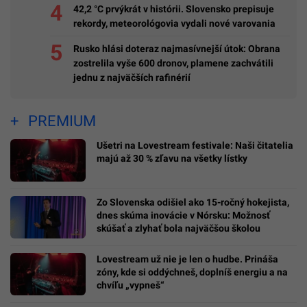
42,2 °C prvýkrát v histórii. Slovensko prepisuje
rekordy, meteorológovia vydali nové varovania
Rusko hlási doteraz najmasívnejší útok: Obrana
zostrelila vyše 600 dronov, plamene zachvátili
jednu z najväčších rafinérií
PREMIUM
Ušetri na Lovestream festivale: Naši čitatelia
majú až 30 % zľavu na všetky lístky
Zo Slovenska odišiel ako 15-ročný hokejista,
dnes skúma inovácie v Nórsku: Možnosť
skúšať a zlyhať bola najväčšou školou
Lovestream už nie je len o hudbe. Prináša
zóny, kde si oddýchneš, doplníš energiu a na
chvíľu „vypneš“