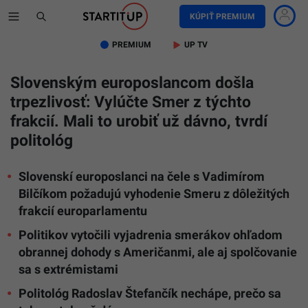
KÚPIŤ PREMIUM
PREMIUM
UP TV
Slovenským europoslancom došla
trpezlivosť: Vylúčte Smer z týchto
frakcií. Mali to urobiť už dávno, tvrdí
politológ
Slovenskí europoslanci na čele s Vadimírom
Bilčíkom požadujú vyhodenie Smeru z dôležitých
frakcií europarlamentu
Politikov vytočili vyjadrenia smerákov ohľadom
obrannej dohody s Američanmi, ale aj spolčovanie
sa s extrémistami
Politológ Radoslav Štefančík nechápe, prečo sa