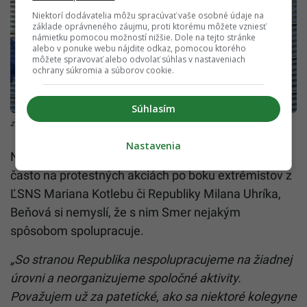
Niektorí dodávatelia môžu spracúvať vaše osobné údaje na
základe oprávneného záujmu, proti ktorému môžete vzniesť
námietku pomocou možností nižšie. Dole na tejto stránke
alebo v ponuke webu nájdite odkaz, pomocou ktorého
môžete spravovať alebo odvolať súhlas v nastaveniach
ochrany súkromia a súborov cookie.
Súhlasím
zdroj: Unsplash/Guillaume Périgois
Nastavenia
Napriek tomu, že smerákov v súčasnosti vídavať
často na protestných akciách po boku extrémistov z
ĽSNS Mariana Kotlebu či Republiky Milana Uhríka,
Beňová si nemyslí, že s nim Smer nejakým
spôsobom spolupracuje.
„So stranou Republika nespolupracujeme na žiadnej
úrovni a neorganizujeme spoločné aktivity.
Považujem už za patetické, ako sa niektoré kolegyne