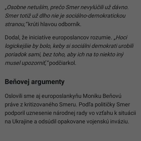
„Osobne netuším, prečo Smer nevylúčili už dávno.
Smer totiž už dlho nie je sociálno-demokratickou
stranou,“
krúti hlavou odborník.
Dodal, že iniciatíve europoslancov rozumie.
„Hoci
logickejšie by bolo, keby si sociálni demokrati urobili
poriadok sami, bez toho, aby ich na to niekto iný
musel upozorniť,“
podčiarkol.
Beňovej argumenty
Oslovili sme aj europoslankyňu Moniku Beňovú
práve z kritizovaného Smeru. Podľa političky Smer
podporil uznesenie národnej rady vo vzťahu k situácii
na Ukrajine a odsúdil opakovane vojenskú inváziu.