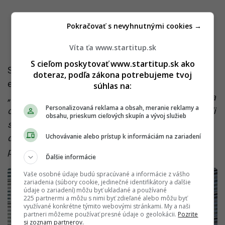
Pokračovať s nevyhnutnými cookies →
Víta ťa www.startitup.sk
S cieľom poskytovať www.startitup.sk ako
Súčasťou frakcie S&D je okrem Beňovej aj
doteraz, podľa zákona potrebujeme tvoj
europoslanci za Smer Robert Hajšel a Miroslav Číž.
súhlas na:
„Ja aj kolega Robert Hajšel sme včera zahlasovali za
Personalizovaná reklama a obsah, meranie reklamy a
obe rezolúcie EP odsudzujúce kroky Ruska a vyjadrili
obsahu, prieskum cieľových skupín a vývoj služieb
sme opakovane podporu Ukrajine. Ja osobne
Uchovávanie alebo prístup k informáciám na zariadení
dokonca skôr, ako začali organizovať slovenskí
poslanci svoje vlastné stanovisko,“
dodala Beňová.
Ďalšie informácie
Vaše osobné údaje budú spracúvané a informácie z vášho
zariadenia (súbory cookie, jedinečné identifikátory a ďalšie
údaje o zariadení) môžu byť ukladané a používané
225 partnermi a môžu s nimi byť zdieľané alebo môžu byť
využívané konkrétne týmito webovými stránkami. My a naši
partneri môžeme používať presné údaje o geolokácii.
Pozrite
si zoznam partnerov.