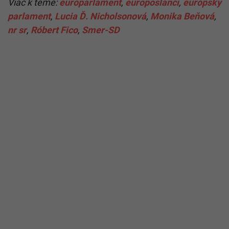
Viac k téme:
europarlament
,
europoslanci
,
európsky
parlament
,
Lucia Ď. Nicholsonová
,
Monika Beňová
,
nr sr
,
Róbert Fico
,
Smer-SD