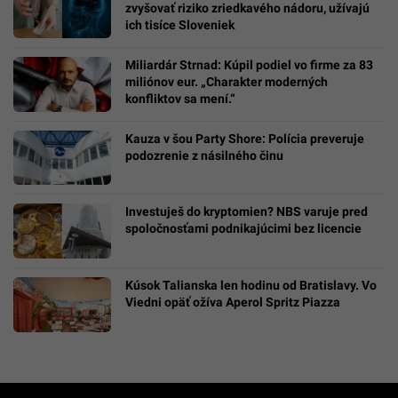
zvyšovať riziko zriedkavého nádoru, užívajú
ich tisíce Sloveniek
Miliardár Strnad: Kúpil podiel vo firme za 83
miliónov eur. „Charakter moderných
konfliktov sa mení.“
Kauza v šou Party Shore: Polícia preveruje
podozrenie z násilného činu
Investuješ do kryptomien? NBS varuje pred
spoločnosťami podnikajúcimi bez licencie
Kúsok Talianska len hodinu od Bratislavy. Vo
Viedni opäť ožíva Aperol Spritz Piazza