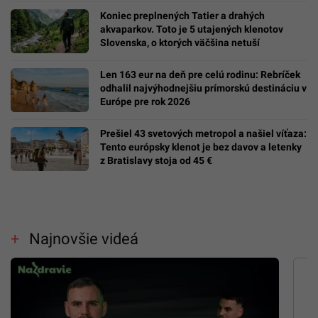
Koniec preplnených Tatier a drahých
akvaparkov. Toto je 5 utajených klenotov
Slovenska, o ktorých väčšina netuší
Len 163 eur na deň pre celú rodinu: Rebríček
odhalil najvýhodnejšiu prímorskú destináciu v
Európe pre rok 2026
Prešiel 43 svetových metropol a našiel víťaza:
Tento európsky klenot je bez davov a letenky
z Bratislavy stoja od 45 €
Najnovšie videá