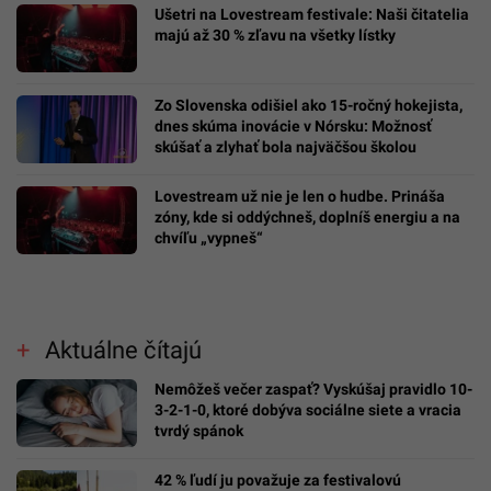
Ušetri na Lovestream festivale: Naši čitatelia
majú až 30 % zľavu na všetky lístky
Zo Slovenska odišiel ako 15-ročný hokejista,
dnes skúma inovácie v Nórsku: Možnosť
skúšať a zlyhať bola najväčšou školou
Lovestream už nie je len o hudbe. Prináša
zóny, kde si oddýchneš, doplníš energiu a na
chvíľu „vypneš“
Aktuálne čítajú
Nemôžeš večer zaspať? Vyskúšaj pravidlo 10-
3-2-1-0, ktoré dobýva sociálne siete a vracia
tvrdý spánok
42 % ľudí ju považuje za festivalovú