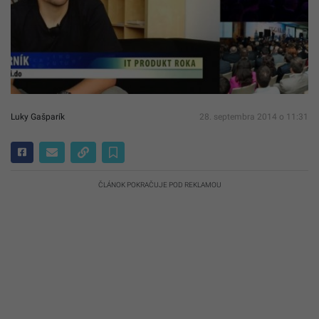
Luky Gašparík
28. septembra 2014 o 11:31
ČLÁNOK POKRAČUJE POD REKLAMOU