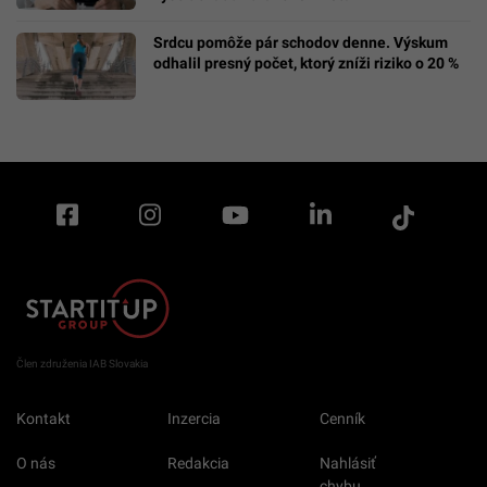
Srdcu pomôže pár schodov denne. Výskum
odhalil presný počet, ktorý zníži riziko o 20 %
Člen združenia IAB Slovakia
Kontakt
Inzercia
Cenník
O nás
Redakcia
Nahlásiť
chybu