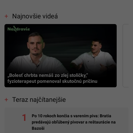
Najnovšie videá
„Bolesť chrbta nemáš zo zlej stoličky,”
fyzioterapeut pomenoval skutočnú príčinu
Teraz najčítanejšie
Po 10 rokoch končia s varením piva: Bratia
predávajú obľúbený pivovar a reštaurácie na
Bazoši