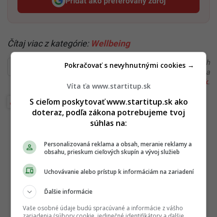
Pridať ako preferovaný zdroj
Startitup, odkaz sa otvorí v n
Čítaj viac z kategórie:
Wellbeing
Ďakujeme, že čítaš Startitup. V prípade, že máš postreh
Pokračovať s nevyhnutnými cookies →
alebo si našiel v článku chybu, napíš nám na
redakcia@startitup.sk
.
Víta ťa www.startitup.sk
S cieľom poskytovať www.startitup.sk ako
Wellbeing
doteraz, podľa zákona potrebujeme tvoj
súhlas na:
Personalizovaná reklama a obsah, meranie reklamy a
obsahu, prieskum cieľových skupín a vývoj služieb
Uchovávanie alebo prístup k informáciám na zariadení
Ďalšie informácie
Vaše osobné údaje budú spracúvané a informácie z vášho
zariadenia (súbory cookie, jedinečné identifikátory a ďalšie