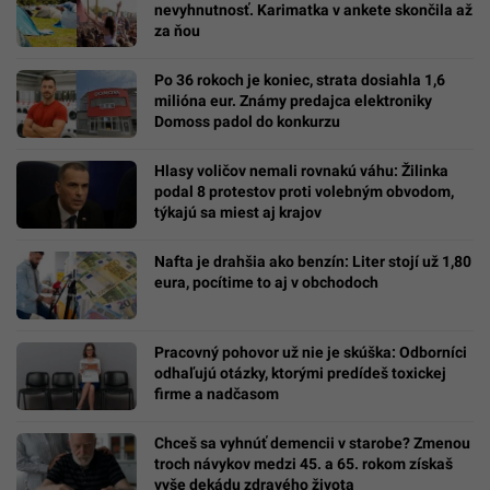
nevyhnutnosť. Karimatka v ankete skončila až
za ňou
Po 36 rokoch je koniec, strata dosiahla 1,6
milióna eur. Známy predajca elektroniky
Domoss padol do konkurzu
Hlasy voličov nemali rovnakú váhu: Žilinka
podal 8 protestov proti volebným obvodom,
týkajú sa miest aj krajov
Nafta je drahšia ako benzín: Liter stojí už 1,80
eura, pocítime to aj v obchodoch
Pracovný pohovor už nie je skúška: Odborníci
odhaľujú otázky, ktorými predídeš toxickej
firme a nadčasom
Chceš sa vyhnúť demencii v starobe? Zmenou
troch návykov medzi 45. a 65. rokom získaš
vyše dekádu zdravého života