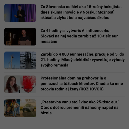
Zo Slovenska odišiel ako 15-ročný hokejista,
dnes skúma inovácie v Nórsku: Možnosť
skúšať a zlyhať bola najväčšou školou
Za 4 hodiny si vytvoríš AI influencerku.
Slováci na nej vedia zarobiť až 10-tisíc eur
mesačne
Zarobí do 4 000 eur mesačne, pracuje od 5. do
21. hodiny. Mladý elektrikár vysvetľuje výhody
svojho remesla
Profesionálna domina prehovorila o
peniazoch a túžbach klientov: Chodia ku mne
otcovia rodín aj ženy (ROZHOVOR)
„Prestavba vanu stojí viac ako 25-tisíc eur.“
Otec s dcérou premenili náhodný nápad na
biznis