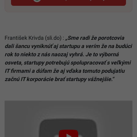
Startitup, odkaz sa otvorí v n
František Krivda (sli.do) :
„Sme radi že porotcovia
dali šancu vyniknúť aj startupu a verím že na budúci
rok to niekto z nás naozaj vyhrá. Je to výborná
osveta, startupy potrebujú spolupracovať s veľkými
IT firmami a dúfam že aj vďaka tomuto podujatiu
začnú IT korporácie brať startupy vážnejšie.“