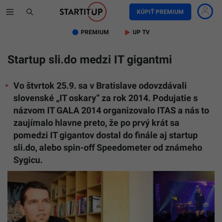
KÚPIŤ PREMIUM
PREMIUM
UP TV
Startup sli.do medzi IT gigantmi
Vo štvrtok 25.9. sa v Bratislave odovzdávali
slovenské „IT oskary“ za rok 2014. Podujatie s
názvom IT GALA 2014 organizovalo ITAS a nás to
zaujímalo hlavne preto, že po prvý krát sa
pomedzi IT gigantov dostal do finále aj startup
sli.do, alebo spin-off Speedometer od známeho
Sygicu.