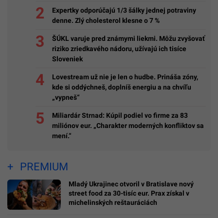
Expertky odporúčajú 1/3 šálky jednej potraviny
denne. Zlý cholesterol klesne o 7 %
ŠÚKL varuje pred známymi liekmi. Môžu zvyšovať
riziko zriedkavého nádoru, užívajú ich tisíce
Sloveniek
Lovestream už nie je len o hudbe. Prináša zóny,
kde si oddýchneš, doplníš energiu a na chvíľu
„vypneš“
Miliardár Strnad: Kúpil podiel vo firme za 83
miliónov eur. „Charakter moderných konfliktov sa
mení.“
PREMIUM
Mladý Ukrajinec otvoril v Bratislave nový
street food za 30-tisíc eur. Prax získal v
michelinských reštauráciách