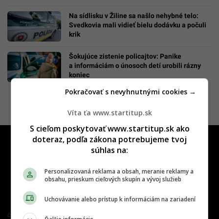
Na sídlisku v Žiline sa našlo nehybné telo:
Svedkovia mali vidieť bielu dodávku a počuli
krik
Šokujúce zistenie policajtov: Panike
a informáciám o únosoch detí urobili rázny
koniec
Pokračovať s nevyhnutnými cookies →
Víta ťa www.startitup.sk
S cieľom poskytovať www.startitup.sk ako
doteraz, podľa zákona potrebujeme tvoj
súhlas na:
Personalizovaná reklama a obsah, meranie reklamy a
obsahu, prieskum cieľových skupín a vývoj služieb
Uchovávanie alebo prístup k informáciám na zariadení
Člen združenia IAB Slovakia