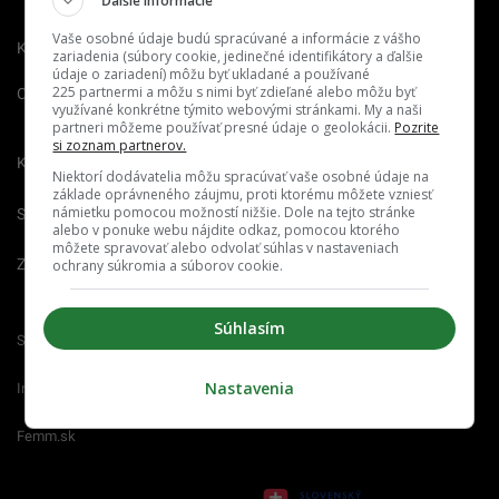
Ďalšie informácie
Vaše osobné údaje budú spracúvané a informácie z vášho
Kontakt
Inzercia
Cenník
zariadenia (súbory cookie, jedinečné identifikátory a ďalšie
údaje o zariadení) môžu byť ukladané a používané
225 partnermi a môžu s nimi byť zdieľané alebo môžu byť
O nás
Redakcia
Nahlásiť
využívané konkrétne týmito webovými stránkami. My a naši
chybu
partneri môžeme používať presné údaje o geolokácii.
Pozrite
si zoznam partnerov.
Kariéra
Niektorí dodávatelia môžu spracúvať vaše osobné údaje na
základe oprávneného záujmu, proti ktorému môžete vzniesť
námietku pomocou možností nižšie. Dole na tejto stránke
Spravovať notifikácie
alebo v ponuke webu nájdite odkaz, pomocou ktorého
môžete spravovať alebo odvolať súhlas v nastaveniach
Zrušiť predplatné
ochrany súkromia a súborov cookie.
Súhlasím
Startitup.sk
Fontech.sk
Odzadu.sk
Nastavenia
Interez.sk
Emefka.sk
Receptik.sk
Femm.sk