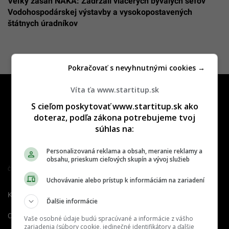
Veľký zásah NAKA: Zadržali viacerých bývalých šéfov
Vodohospodárskej výstavby a vysokopostavených
štátnych úradníkov
Pokračovať s nevyhnutnými cookies →
Víta ťa www.startitup.sk
S cieľom poskytovať www.startitup.sk ako
doteraz, podľa zákona potrebujeme tvoj
súhlas na:
Personalizovaná reklama a obsah, meranie reklamy a
obsahu, prieskum cieľových skupín a vývoj služieb
Člen združenia IAB Slovakia
Uchovávanie alebo prístup k informáciám na zariadení
Kontakt
Inzercia
Cenník
Ďalšie informácie
O nás
Redakcia
Nahlásiť
Vaše osobné údaje budú spracúvané a informácie z vášho
chybu
zariadenia (súbory cookie, jedinečné identifikátory a ďalšie