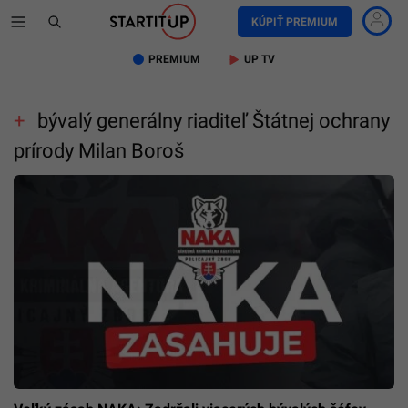
KÚPIŤ PREMIUM
PREMIUM
UP TV
bývalý generálny riaditeľ Štátnej ochrany
prírody Milan Boroš