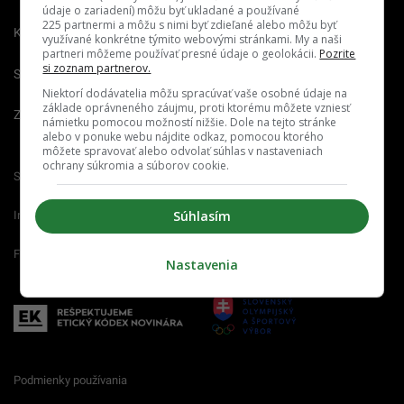
údaje o zariadení) môžu byť ukladané a používané
225 partnermi a môžu s nimi byť zdieľané alebo môžu byť
Kariéra
využívané konkrétne týmito webovými stránkami. My a naši
partneri môžeme používať presné údaje o geolokácii.
Pozrite
si zoznam partnerov.
Spravovať notifikácie
Niektorí dodávatelia môžu spracúvať vaše osobné údaje na
základe oprávneného záujmu, proti ktorému môžete vzniesť
Zrušiť predplatné
námietku pomocou možností nižšie. Dole na tejto stránke
alebo v ponuke webu nájdite odkaz, pomocou ktorého
môžete spravovať alebo odvolať súhlas v nastaveniach
ochrany súkromia a súborov cookie.
Startitup.sk
Fontech.sk
Odzadu.sk
Súhlasím
Interez.sk
Emefka.sk
Receptik.sk
Femm.sk
Nastavenia
Podmienky používania