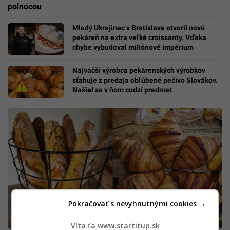
polnocou
Mladý Ukrajinec v Bratislave otvoril novú
pekáreň na extra veľké croissanty. Vďaka
chybe vybudoval miliónové impérium
Najväčší výrobca pekárenských výrobkov
sťahuje z predaja obľúbené pečivo Slovákov.
Našiel sa v ňom cudzí predmet
Pokračovať s nevyhnutnými cookies →
Víta ťa www.startitup.sk