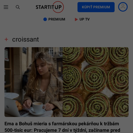
KÚPIŤ PREMIUM
PREMIUM
UP TV
croissant
Ema a Bohuš mieria s farmárskou pekárňou k tržbám
500-tisíc eur: Pracujeme 7 dní v týždni, začíname pred