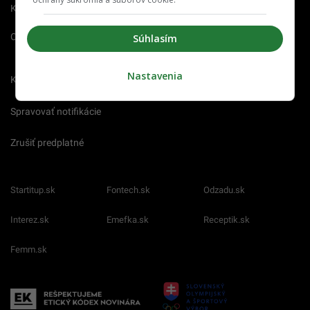
Kontakt
Inzercia
Cenník
O nás
Redakcia
Nahlásiť
Súhlasím
chybu
Nastavenia
Kariéra
Spravovať notifikácie
Zrušiť predplatné
Startitup.sk
Fontech.sk
Odzadu.sk
Interez.sk
Emefka.sk
Receptik.sk
Femm.sk