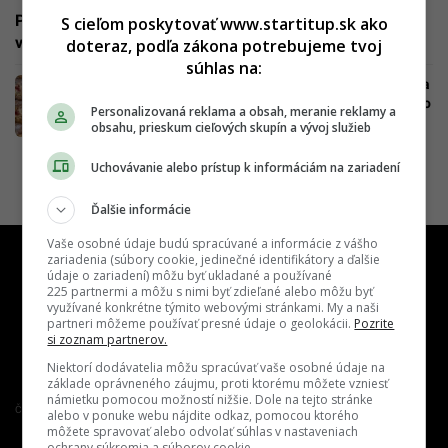
Po tradičné croissanty či bagety nemusíš do Paríža. Na
S cieľom poskytovať www.startitup.sk ako
východe Slovenska ti ich upečú praví Francúzi
doteraz, podľa zákona potrebujeme tvoj
súhlas na:
Svet pozná najlepšie sladké pečivá vôbec. Na
Slovensku ich TOP alternatívy nájdeš v týchto
Personalizovaná reklama a obsah, meranie reklamy a
podnikoch
obsahu, prieskum cieľových skupín a vývoj služieb
Uchovávanie alebo prístup k informáciám na zariadení
Ďalšie informácie
Vaše osobné údaje budú spracúvané a informácie z vášho
zariadenia (súbory cookie, jedinečné identifikátory a ďalšie
údaje o zariadení) môžu byť ukladané a používané
225 partnermi a môžu s nimi byť zdieľané alebo môžu byť
využívané konkrétne týmito webovými stránkami. My a naši
partneri môžeme používať presné údaje o geolokácii.
Pozrite
si zoznam partnerov.
Niektorí dodávatelia môžu spracúvať vaše osobné údaje na
základe oprávneného záujmu, proti ktorému môžete vzniesť
námietku pomocou možností nižšie. Dole na tejto stránke
Člen združenia IAB Slovakia
alebo v ponuke webu nájdite odkaz, pomocou ktorého
môžete spravovať alebo odvolať súhlas v nastaveniach
ochrany súkromia a súborov cookie.