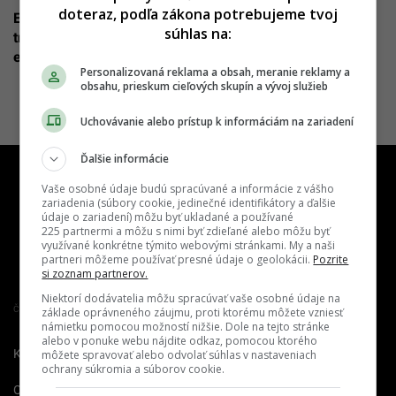
doteraz, podľa zákona potrebujeme tvoj
EXKLUZÍVNE Izrael ako narušiteľ a bábka: Ak vypukne
súhlas na:
tretia svetová, tak na tomto mieste. Obe strany páchajú
extrémne zločiny
Personalizovaná reklama a obsah, meranie reklamy a
obsahu, prieskum cieľových skupín a vývoj služieb
Uchovávanie alebo prístup k informáciám na zariadení
Ďalšie informácie
Vaše osobné údaje budú spracúvané a informácie z vášho
zariadenia (súbory cookie, jedinečné identifikátory a ďalšie
údaje o zariadení) môžu byť ukladané a používané
225 partnermi a môžu s nimi byť zdieľané alebo môžu byť
využívané konkrétne týmito webovými stránkami. My a naši
partneri môžeme používať presné údaje o geolokácii.
Pozrite
si zoznam partnerov.
Niektorí dodávatelia môžu spracúvať vaše osobné údaje na
Člen združenia IAB Slovakia
základe oprávneného záujmu, proti ktorému môžete vzniesť
námietku pomocou možností nižšie. Dole na tejto stránke
alebo v ponuke webu nájdite odkaz, pomocou ktorého
Kontakt
Inzercia
Cenník
môžete spravovať alebo odvolať súhlas v nastaveniach
ochrany súkromia a súborov cookie.
O nás
Redakcia
Nahlásiť