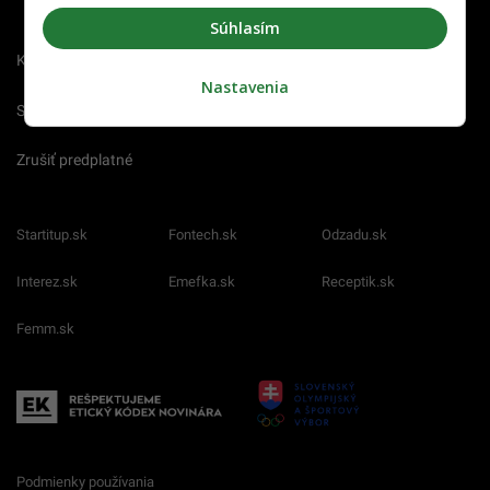
chybu
Súhlasím
Kariéra
Nastavenia
Spravovať notifikácie
Zrušiť predplatné
Startitup.sk
Fontech.sk
Odzadu.sk
Interez.sk
Emefka.sk
Receptik.sk
Femm.sk
Podmienky používania