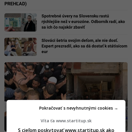
PREHĽAD)
Spotrebné úvery na Slovensku rastú
rýchlejšie než v eurozóne. Odborník radí, ako
sa ich čo najskôr zbaviť
Slováci šetria svojim deťom, ale nie dosť.
Expert prezradil, ako sa dá dostať k státisícom
eur
Pokračovať s nevyhnutnými cookies →
Víta ťa www.startitup.sk
S cieľom poskytovať www.startitup.sk ako