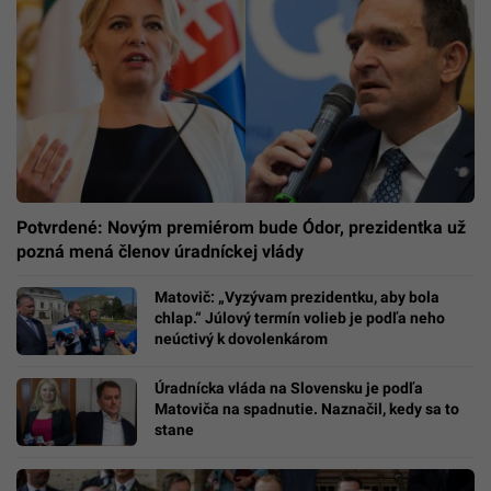
Potvrdené: Novým premiérom bude Ódor, prezidentka už
pozná mená členov úradníckej vlády
Matovič: „Vyzývam prezidentku, aby bola
chlap.“ Júlový termín volieb je podľa neho
neúctivý k dovolenkárom
Úradnícka vláda na Slovensku je podľa
Matoviča na spadnutie. Naznačil, kedy sa to
stane