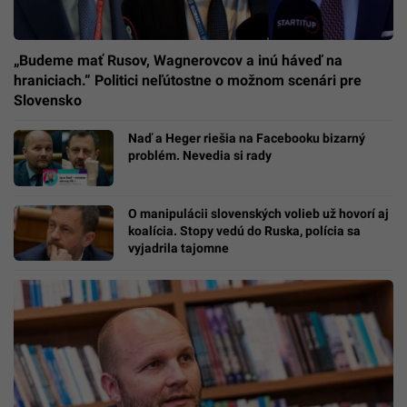
„Budeme mať Rusov, Wagnerovcov a inú háveď na
hraniciach.“ Politici neľútostne o možnom scenári pre
Slovensko
Naď a Heger riešia na Facebooku bizarný
problém. Nevedia si rady
O manipulácii slovenských volieb už hovorí aj
koalícia. Stopy vedú do Ruska, polícia sa
vyjadrila tajomne