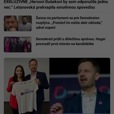
EXKLUZÍVNE „Hercovi Dušekovi by som odporučila jednu
vec.“ Letanovská prekvapila emotívnou spoveďou
Šanca na parlament sa pre Demokratov
rozplýva. „Pomôcť im môže skôr náhoda,“
udrel expert
Demokrati prišli s dôležitou správou. Heger
prezradil prvé miesto na kandidátke