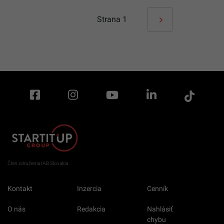
Strana
1
Člen združenia IAB Slovakia
Kontakt
Inzercia
Cenník
O nás
Redakcia
Nahlásiť
chybu