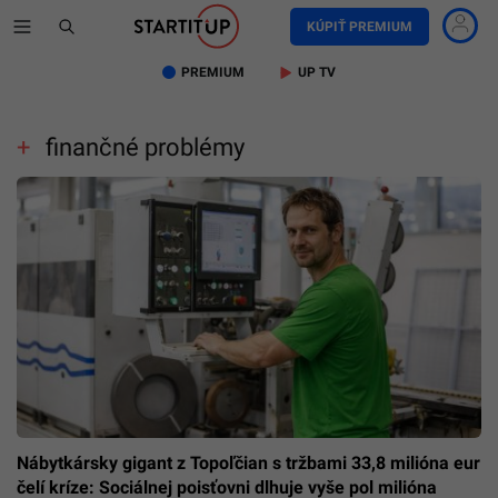
KÚPIŤ PREMIUM
PREMIUM
UP TV
finančné problémy
Nábytkársky gigant z Topoľčian s tržbami 33,8 milióna eur
čelí kríze: Sociálnej poisťovni dlhuje vyše pol milióna