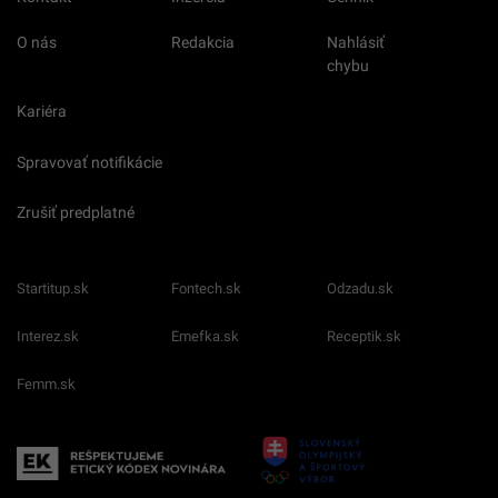
O nás
Redakcia
Nahlásiť
chybu
Kariéra
Spravovať notifikácie
Zrušiť predplatné
Startitup.sk
Fontech.sk
Odzadu.sk
Interez.sk
Emefka.sk
Receptik.sk
Femm.sk