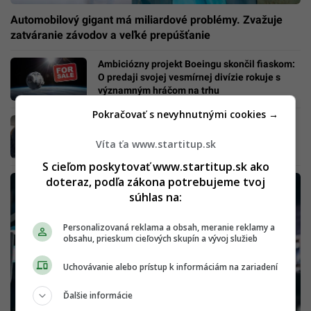
Automobilový gigant má miliardové problémy. Zvažuje
zatváranie závodov a veľké prepúšťanie
Ambiciózny projekt Boeingu skončil fiaskom:
O predaji svojej vesmírnej divízie rokuje s
významným hráčom na trhu
Pokračovať s nevyhnutnými cookies →
Známy predajca zatvára obchody po celom
Slovensku: Stopku dostalo už 11 predajní,
Víta ťa www.startitup.sk
zápasí s obrovskými stratami
S cieľom poskytovať www.startitup.sk ako
doteraz, podľa zákona potrebujeme tvoj
súhlas na:
Personalizovaná reklama a obsah, meranie reklamy a
obsahu, prieskum cieľových skupín a vývoj služieb
Uchovávanie alebo prístup k informáciám na zariadení
Ďalšie informácie