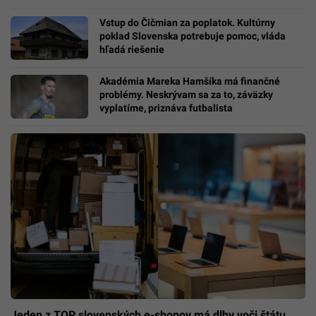
Vstup do Čičmian za poplatok. Kultúrny
poklad Slovenska potrebuje pomoc, vláda
hľadá riešenie
Akadémia Mareka Hamšíka má finančné
problémy. Neskrývam sa za to, záväzky
vyplatíme, priznáva futbalista
Jeden z TOP slovenských e-shopov má dlhy voči štátu.