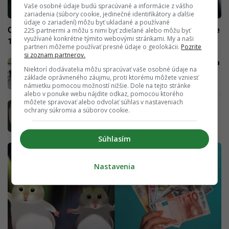
Vaše osobné údaje budú spracúvané a informácie z vášho
zariadenia (súbory cookie, jedinečné identifikátory a ďalšie
údaje o zariadení) môžu byť ukladané a používané
Obľúbený elektroreťazec Slovákov krachuje. Prevádzkuje
225 partnermi a môžu s nimi byť zdieľané alebo môžu byť
využívané konkrétne týmito webovými stránkami. My a naši
120 pobočiek po celej krajine
partneri môžeme používať presné údaje o geolokácii.
Pozrite
si zoznam partnerov.
Slovenské lietajúce auto už nevzlietne. Firma
Niektorí dodávatelia môžu spracúvať vaše osobné údaje na
ohlásila konkurz
základe oprávneného záujmu, proti ktorému môžete vzniesť
námietku pomocou možností nižšie. Dole na tejto stránke
alebo v ponuke webu nájdite odkaz, pomocou ktorého
môžete spravovať alebo odvolať súhlas v nastaveniach
Takmer 10-tisíc Slovákov zbankrotovalo.
ochrany súkromia a súborov cookie.
„Obávam sa, že bude ešte horšie,“ tvrdí
analytička
Súhlasím
Nastavenia