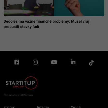
Dedoles má vážne finančné problémy: Musel vraj
prepustiť stovky ľudí
Člen združenia IAB Slovakia
Kontakt
Inzercia
Cenník