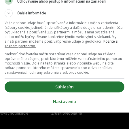
Uchovávanie alebo prístup k informáciám na zariadení
eur mesačne môžeš koordinovať influencerov.
 firma hľadá človeka na výnimočnú pracovnú pozíciu
Ďalšie informácie
Vaše osobné údaje budú spracúvané a informácie z vášho zariadenia
(súbory cookie, jedinečné identifikátory a ďalšie údaje o zariadení) môžu
byť ukladané a používané 225 partnermi a môžu s nimi byť zdieľané
alebo môžu byť využívané konkrétne týmito webovými stránkami. My
a naši partneri môžeme používať presné údaje o geolokácii.
Pozrite si
zoznam partnerov.
Niektorí dodávatelia môžu spracúvať vaše osobné údaje na základe
oprávneného záujmu, proti ktorému môžete vzniesť námietku pomocou
možností nižšie. Dole na tejto stránke alebo v ponuke webu nájdite
odkaz, pomocou ktorého môžete spravovať alebo odvolať súhlas
v nastaveniach ochrany súkromia a súborov cookie.
Súhlasím
Nastavenia
O nás
Redakcia
ovať notifikácie
Zrušiť predplatné