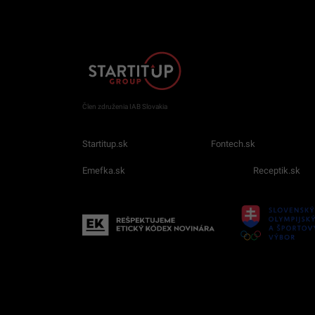
Člen združenia IAB Slovakia
Startitup.sk
Fontech.sk
Emefka.sk
Receptik.sk