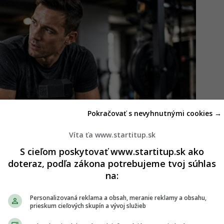
Pokračovať s nevyhnutnými cookies →
Víta ťa www.startitup.sk
S cieľom poskytovať www.startitup.sk ako
doteraz, podľa zákona potrebujeme tvoj súhlas
na:
viac svalov a lepšiu kondíciu. Jednoduchý
Personalizovaná reklama a obsah, meranie reklamy a obsahu,
prieskum cieľových skupín a vývoj služieb