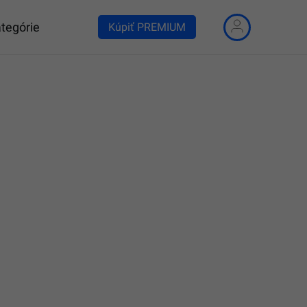
tegórie
Kúpiť PREMIUM