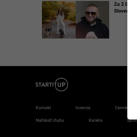
Za 2 000 
Slovenská
Kontakt
Inzercia
Cenník
Nahlásiť chybu
Kariéra
Sprav