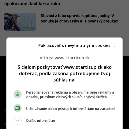
opakovane Jachtárka roka
Slováci z teba spravia kapitána jachty. V
ponuke je chorvátsky aj slovenský preukaz
Pokračovať s nevyhnutnými cookies →
Víta ťa www.startitup.sk
S cieľom poskytovať www.startitup.sk ako
doteraz, podľa zákona potrebujeme tvoj
súhlas na:
Personalizovaná reklama a obsah, meranie reklamy a
obsahu, prieskum cieľových skupín a vývoj služieb
Uchovávanie alebo prístup k informáciám na zariadení
Člen združenia IAB Slovakia
Ďalšie informácie
Kontakt
Inzercia
Cenník