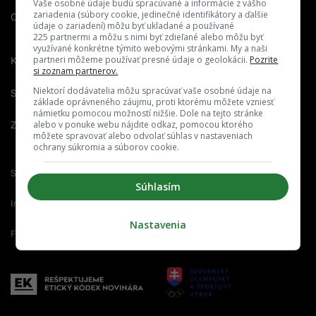
Vaše osobné údaje budú spracúvané a informácie z vášho
zariadenia (súbory cookie, jedinečné identifikátory a ďalšie
O nás
Redakcia
Nahlásiť
údaje o zariadení) môžu byť ukladané a používané
chybu
225 partnermi a môžu s nimi byť zdieľané alebo môžu byť
využívané konkrétne týmito webovými stránkami. My a naši
partneri môžeme používať presné údaje o geolokácii.
Pozrite
Kariéra
si zoznam partnerov.
Niektorí dodávatelia môžu spracúvať vaše osobné údaje na
Spravovať notifikácie
základe oprávneného záujmu, proti ktorému môžete vzniesť
námietku pomocou možností nižšie. Dole na tejto stránke
alebo v ponuke webu nájdite odkaz, pomocou ktorého
Zrušiť predplatné
môžete spravovať alebo odvolať súhlas v nastaveniach
ochrany súkromia a súborov cookie.
Startitup.sk
Fontech.sk
Odzadu.sk
Súhlasím
Interez.sk
Emefka.sk
Receptik.sk
Nastavenia
Femm.sk