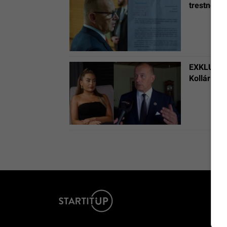
trestné o
EXKLUZÍVN
Kollár pre