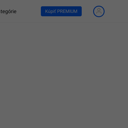
tegórie
Kúpiť PREMIUM