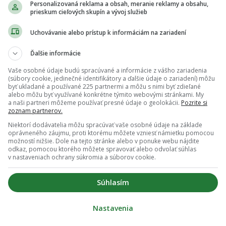
Personalizovaná reklama a obsah, meranie reklamy a obsahu,
známenia. Má aj tajnú nahrávku
prieskum cieľových skupín a vývoj služieb
Uchovávanie alebo prístup k informáciám na zariadení
Ďalšie informácie
E VIDEO „Mám dôkazy, Ferusová dostala 40 000.“
Vaše osobné údaje budú spracúvané a informácie z vášho zariadenia
 Startitup prehovoril o expartnerke
(súbory cookie, jedinečné identifikátory a ďalšie údaje o zariadení) môžu
byť ukladané a používané 225 partnermi a môžu s nimi byť zdieľané
alebo môžu byť využívané konkrétne týmito webovými stránkami. My
a naši partneri môžeme používať presné údaje o geolokácii.
Pozrite si
zoznam partnerov.
Niektorí dodávatelia môžu spracúvať vaše osobné údaje na základe
oprávneného záujmu, proti ktorému môžete vzniesť námietku pomocou
možností nižšie. Dole na tejto stránke alebo v ponuke webu nájdite
odkaz, pomocou ktorého môžete spravovať alebo odvolať súhlas
v nastaveniach ochrany súkromia a súborov cookie.
Súhlasím
Nastavenia