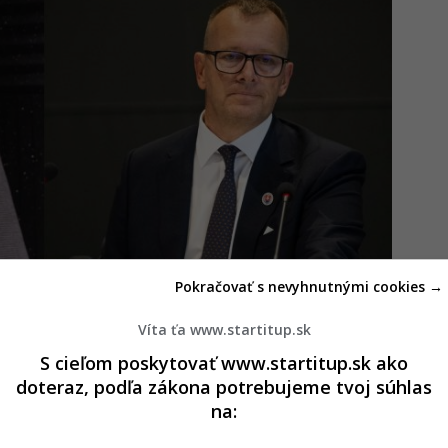
Pokračovať s nevyhnutnými cookies →
Víta ťa www.startitup.sk
S cieľom poskytovať www.startitup.sk ako
doteraz, podľa zákona potrebujeme tvoj súhlas
u Ferusovou. Chce dokázať, že klame
na:
E Kauza Ferusová: Rajecký podal na Borisa Kollára