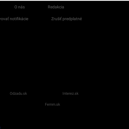
O nás
Redakcia
ovať notifikácie
Zrušiť predplatné
Odzadu.sk
Interez.sk
Femm.sk