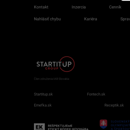
Kontakt
Inzercia
Cenník
Nahlásiť chybu
Kariéra
Sprav
Člen združenia IAB Slovakia
Startitup.sk
Fontech.sk
Emefka.sk
Receptik.sk