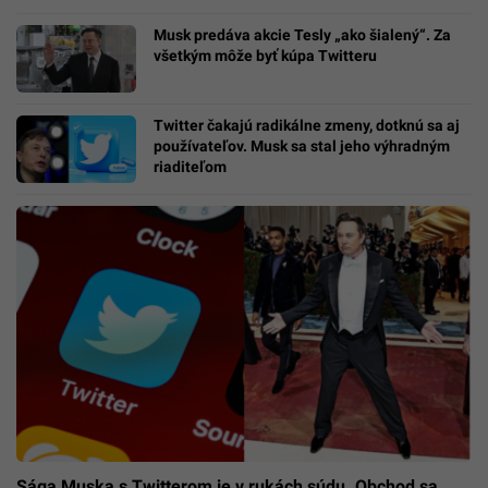
Musk predáva akcie Tesly „ako šialený“. Za
všetkým môže byť kúpa Twitteru
Twitter čakajú radikálne zmeny, dotknú sa aj
používateľov. Musk sa stal jeho výhradným
riaditeľom
Sága Muska s Twitterom je v rukách súdu. Obchod sa