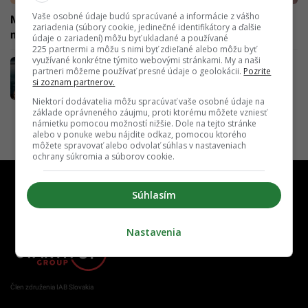
Vaše osobné údaje budú spracúvané a informácie z vášho
Musk sa vyhráža odstúpením od kúpy Twitteru za 44
zariadenia (súbory cookie, jedinečné identifikátory a ďalšie
miliárd dolárov
údaje o zariadení) môžu byť ukladané a používané
225 partnermi a môžu s nimi byť zdieľané alebo môžu byť
využívané konkrétne týmito webovými stránkami. My a naši
Musk sa tešil predčasne. Jeho kúpa Twitteru
partneri môžeme používať presné údaje o geolokácii.
Pozrite
je dočasne pozastavená
si zoznam partnerov.
Niektorí dodávatelia môžu spracúvať vaše osobné údaje na
základe oprávneného záujmu, proti ktorému môžete vzniesť
námietku pomocou možností nižšie. Dole na tejto stránke
alebo v ponuke webu nájdite odkaz, pomocou ktorého
môžete spravovať alebo odvolať súhlas v nastaveniach
ochrany súkromia a súborov cookie.
Súhlasím
Nastavenia
Člen združenia IAB Slovakia