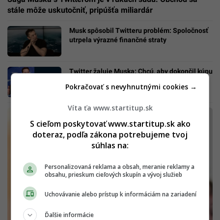
stále môže uskutočniť, pripúšťa miliardár
Musk spôsobil Twitteru problém: Spoločnosť
utrpela výrazné finančné straty
Twitter žaluje Muska: Chcú, aby dokončil kúpu
sociálnej siete za 44 miliárd dolárov
Pokračovať s nevyhnutnými cookies →
Víta ťa www.startitup.sk
S cieľom poskytovať www.startitup.sk ako
doteraz, podľa zákona potrebujeme tvoj
súhlas na:
Personalizovaná reklama a obsah, meranie reklamy a
obsahu, prieskum cieľových skupín a vývoj služieb
Uchovávanie alebo prístup k informáciám na zariadení
Ďalšie informácie