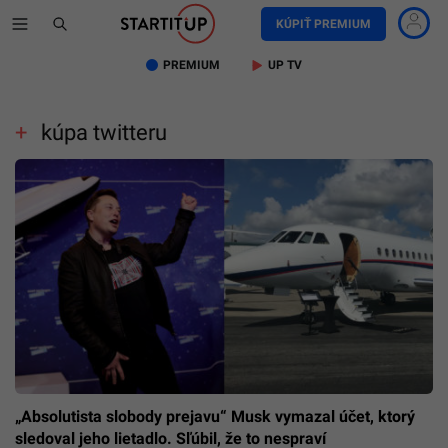
KÚPIŤ PREMIUM
PREMIUM
UP TV
kúpa twitteru
„Absolutista slobody prejavu“ Musk vymazal účet, ktorý
sledoval jeho lietadlo. Sľúbil, že to nespraví