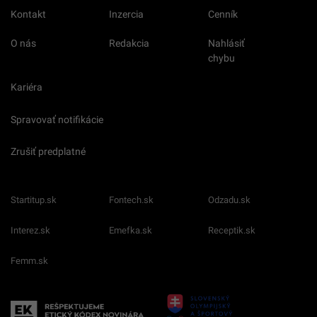
Kontakt
Inzercia
Cenník
O nás
Redakcia
Nahlásiť
chybu
Kariéra
Spravovať notifikácie
Zrušiť predplatné
Startitup.sk
Fontech.sk
Odzadu.sk
Interez.sk
Emefka.sk
Receptik.sk
Femm.sk