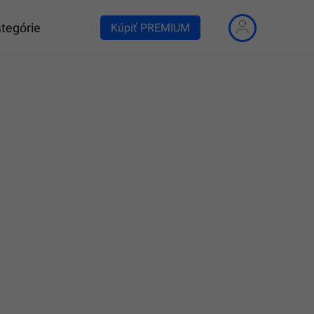
tegórie
Kúpiť PREMIUM