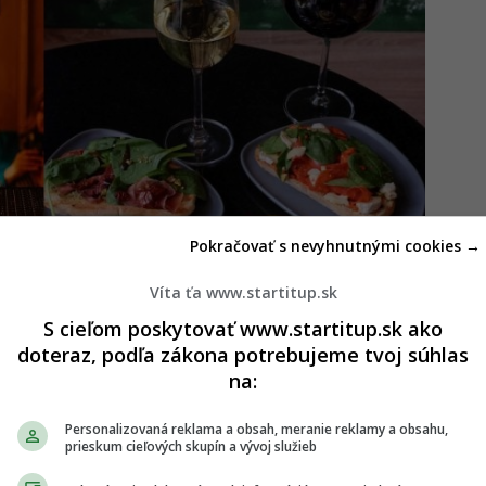
Pokračovať s nevyhnutnými cookies →
Víta ťa www.startitup.sk
S cieľom poskytovať www.startitup.sk ako
doteraz, podľa zákona potrebujeme tvoj súhlas
na:
edinečný kvetinársky bar za 30-tisíc eur. Ulahodí
Personalizovaná reklama a obsah, meranie reklamy a obsahu,
prieskum cieľových skupín a vývoj služieb