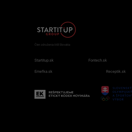
Člen združenia IAB Slovakia
Startitup.sk
Fontech.sk
Emefka.sk
Receptik.sk