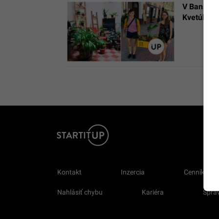
V Banskej 
Kvetúlok 
Kontakt
Inzercia
Cenník
Nahlásiť chybu
Kariéra
Sprav