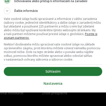
Uchovávanie alebo prístup k informáciám na zariadení
Bystrici založili jedinečný koncept útulku pre rastliny.
zachraňuje zanedbané a nechcené kusy
Ďalšie informácie
Vaše osobné údaje budú spracúvané a informácie z vášho zariadenia
(súbory cookie, jedinečné identifikátory a ďalšie údaje o zariadení) môžu
byť ukladané a používané 225 partnermi a môžu s nimi byť zdieľané
alebo môžu byť využívané konkrétne týmito webovými stránkami. My
a naši partneri môžeme používať presné údaje o geolokácii.
Pozrite si
zoznam partnerov.
Niektorí dodávatelia môžu spracúvať vaše osobné údaje na základe
oprávneného záujmu, proti ktorému môžete vzniesť námietku pomocou
možností nižšie. Dole na tejto stránke alebo v ponuke webu nájdite
odkaz, pomocou ktorého môžete spravovať alebo odvolať súhlas
v nastaveniach ochrany súkromia a súborov cookie.
Súhlasím
Nastavenia
O nás
Redakcia
ovať notifikácie
Zrušiť predplatné