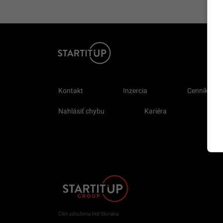
Kontakt
Inzercia
Cenník
Nahlásiť chybu
Kariéra
Sprav
Člen združenia IAB Slovakia