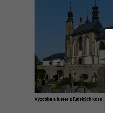
Výzdoba a luster z ľudských kostí: Ne