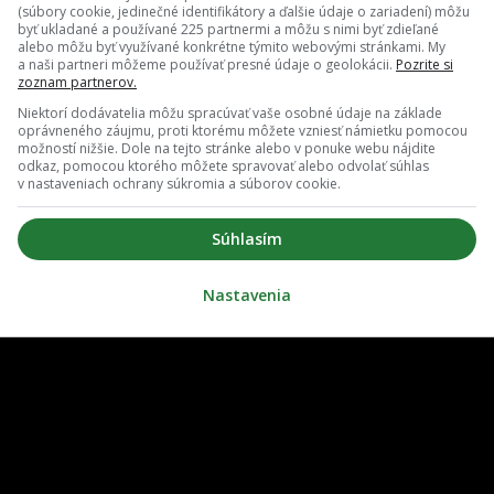
(súbory cookie, jedinečné identifikátory a ďalšie údaje o zariadení) môžu
byť ukladané a používané 225 partnermi a môžu s nimi byť zdieľané
alebo môžu byť využívané konkrétne týmito webovými stránkami. My
a naši partneri môžeme používať presné údaje o geolokácii.
Pozrite si
zoznam partnerov.
Niektorí dodávatelia môžu spracúvať vaše osobné údaje na základe
oprávneného záujmu, proti ktorému môžete vzniesť námietku pomocou
možností nižšie. Dole na tejto stránke alebo v ponuke webu nájdite
odkaz, pomocou ktorého môžete spravovať alebo odvolať súhlas
v nastaveniach ochrany súkromia a súborov cookie.
O nás
Redakcia
Súhlasím
ovať notifikácie
Zrušiť predplatné
Nastavenia