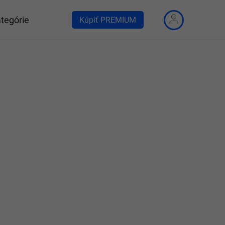
tegórie
Kúpiť PREMIUM