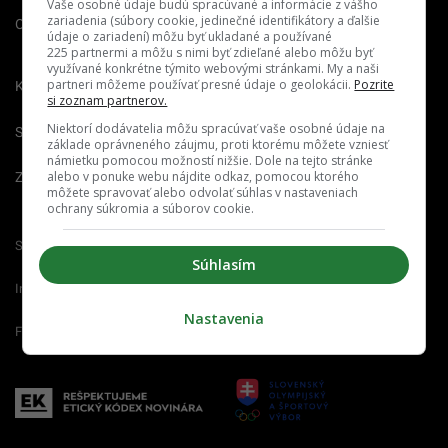
Vaše osobné údaje budú spracúvané a informácie z vášho
zariadenia (súbory cookie, jedinečné identifikátory a ďalšie
O nás
Redakcia
Nahlásiť
údaje o zariadení) môžu byť ukladané a používané
chybu
225 partnermi a môžu s nimi byť zdieľané alebo môžu byť
využívané konkrétne týmito webovými stránkami. My a naši
partneri môžeme používať presné údaje o geolokácii.
Pozrite
Kariéra
si zoznam partnerov.
Niektorí dodávatelia môžu spracúvať vaše osobné údaje na
Spravovať notifikácie
základe oprávneného záujmu, proti ktorému môžete vzniesť
námietku pomocou možností nižšie. Dole na tejto stránke
alebo v ponuke webu nájdite odkaz, pomocou ktorého
Zrušiť predplatné
môžete spravovať alebo odvolať súhlas v nastaveniach
ochrany súkromia a súborov cookie.
Startitup.sk
Fontech.sk
Odzadu.sk
Súhlasím
Interez.sk
Emefka.sk
Receptik.sk
Nastavenia
Femm.sk