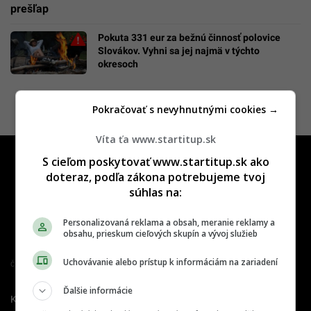
prešľap
Pokuta 331 eur za bežnú činnosť polovice
Slovákov. Vyhni sa jej najmä v týchto
okresoch
Pokračovať s nevyhnutnými cookies →
Víta ťa www.startitup.sk
S cieľom poskytovať www.startitup.sk ako
doteraz, podľa zákona potrebujeme tvoj
súhlas na:
Personalizovaná reklama a obsah, meranie reklamy a
obsahu, prieskum cieľových skupín a vývoj služieb
Uchovávanie alebo prístup k informáciám na zariadení
Člen združenia IAB Slovakia
Ďalšie informácie
Kontakt
Inzercia
Cenník