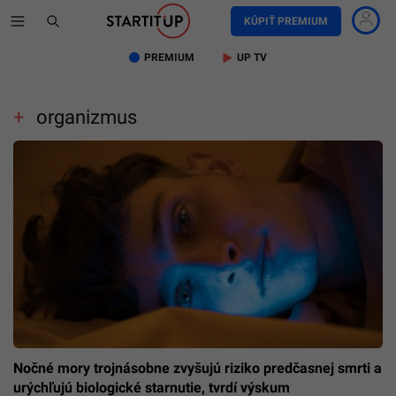
KÚPIŤ PREMIUM
PREMIUM
UP TV
organizmus
Nočné mory trojnásobne zvyšujú riziko predčasnej smrti a
urýchľujú biologické starnutie, tvrdí výskum