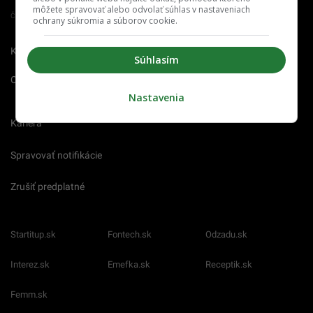
môžete spravovať alebo odvolať súhlas v nastaveniach
Člen združenia IAB Slovakia
ochrany súkromia a súborov cookie.
Kontakt
Inzercia
Cenník
Súhlasím
O nás
Redakcia
Nahlásiť
chybu
Nastavenia
Kariéra
Spravovať notifikácie
Zrušiť predplatné
Startitup.sk
Fontech.sk
Odzadu.sk
Interez.sk
Emefka.sk
Receptik.sk
Femm.sk