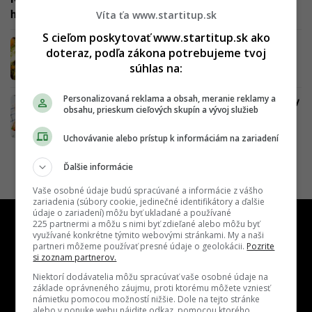
hneď na prvej otázke. Ukáž svoje znalosti
Víta ťa www.startitup.sk
S cieľom poskytovať www.startitup.sk ako
Šťavnaté ovocie z Číny je univerzálny liek na
doteraz, podľa zákona potrebujeme tvoj
všetko. Na Slovensku ho kúpiš za pár centov
súhlas na:
Personalizovaná reklama a obsah, meranie reklamy a
Vitamín, ktorý Slováci milujú, nemusí byť vždy
obsahu, prieskum cieľových skupín a vývoj služieb
prospešný. Vedci odhalili, kto ho skutočne
potrebuje
Uchovávanie alebo prístup k informáciám na zariadení
Ďalšie informácie
Vaše osobné údaje budú spracúvané a informácie z vášho
zariadenia (súbory cookie, jedinečné identifikátory a ďalšie
údaje o zariadení) môžu byť ukladané a používané
225 partnermi a môžu s nimi byť zdieľané alebo môžu byť
využívané konkrétne týmito webovými stránkami. My a naši
partneri môžeme používať presné údaje o geolokácii.
Pozrite
si zoznam partnerov.
Niektorí dodávatelia môžu spracúvať vaše osobné údaje na
základe oprávneného záujmu, proti ktorému môžete vzniesť
námietku pomocou možností nižšie. Dole na tejto stránke
alebo v ponuke webu nájdite odkaz, pomocou ktorého