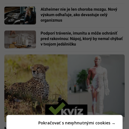
Alzheimer nie je len choroba mozgu. Nový
výskum odhaľuje, ako devastuje celý
organizmus
Podporí trávenie, imunitu a môže ochrániť
pred rakovinou: Nápoj, ktorý by nemal chýbať
v tvojom jedálničku
Pokračovať s nevyhnutnými cookies →
NÁROČNÝ KVÍZ z biológie: Až 8 z 10 Slovákov pohorí