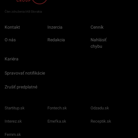
Člen združenia IAB Slovakia
Kontakt
Inzercia
Cenník
O nás
Redakcia
Nahlásiť
chybu
Kariéra
Spravovať notifikácie
Zrušiť predplatné
Startitup.sk
Fontech.sk
Odzadu.sk
Interez.sk
Emefka.sk
Receptik.sk
Femm.sk