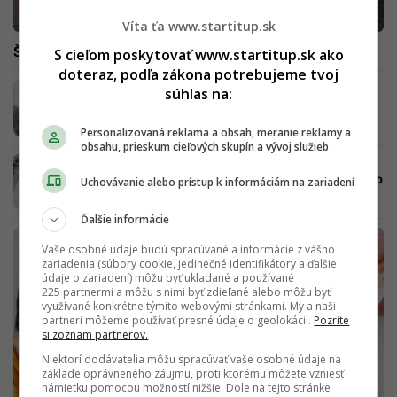
Víta ťa www.startitup.sk
Štát vyplatí Slovákom vyššie dávky, poistenci si prilepšia
S cieľom poskytovať www.startitup.sk ako
doteraz, podľa zákona potrebujeme tvoj
Sociálna poisťovňa dáva Slovákom 2
súhlas na:
„zabudnuté“ príspevky. Takto o ne požiadaš
Personalizovaná reklama a obsah, meranie reklamy a
obsahu, prieskum cieľových skupín a vývoj služieb
Sociálna poisťovňa dáva „zabudnutý“
príspevok pre rodiny. Požiadaš oň jednoducho
Uchovávanie alebo prístup k informáciám na zariadení
(NÁVOD)
Ďalšie informácie
Vaše osobné údaje budú spracúvané a informácie z vášho
zariadenia (súbory cookie, jedinečné identifikátory a ďalšie
údaje o zariadení) môžu byť ukladané a používané
225 partnermi a môžu s nimi byť zdieľané alebo môžu byť
využívané konkrétne týmito webovými stránkami. My a naši
partneri môžeme používať presné údaje o geolokácii.
Pozrite
si zoznam partnerov.
Niektorí dodávatelia môžu spracúvať vaše osobné údaje na
základe oprávneného záujmu, proti ktorému môžete vzniesť
námietku pomocou možností nižšie. Dole na tejto stránke