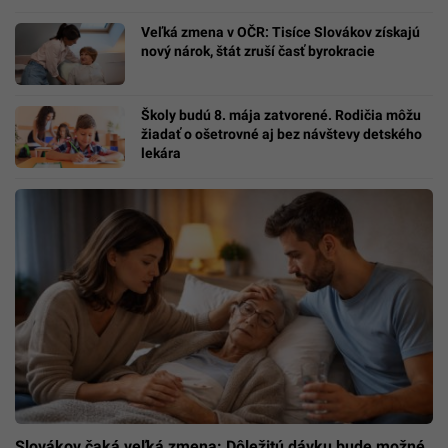
Veľká zmena v OČR: Tisíce Slovákov získajú
nový nárok, štát zruší časť byrokracie
Školy budú 8. mája zatvorené. Rodičia môžu
žiadať o ošetrovné aj bez návštevy detského
lekára
Slovákov čaká veľká zmena: Dôležitú dávku bude možné