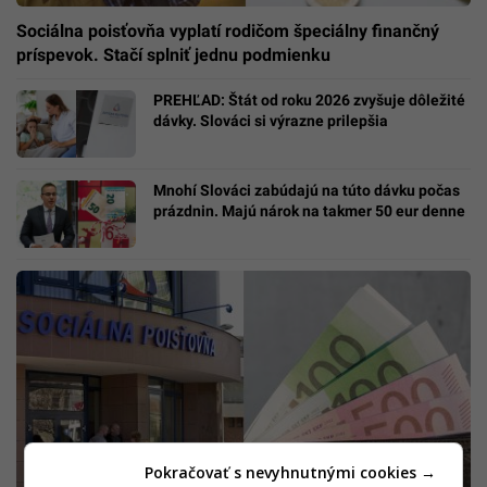
Sociálna poisťovňa vyplatí rodičom špeciálny finančný
príspevok. Stačí splniť jednu podmienku
PREHĽAD: Štát od roku 2026 zvyšuje dôležité
dávky. Slováci si výrazne prilepšia
Mnohí Slováci zabúdajú na túto dávku počas
prázdnin. Majú nárok na takmer 50 eur denne
Pokračovať s nevyhnutnými cookies →