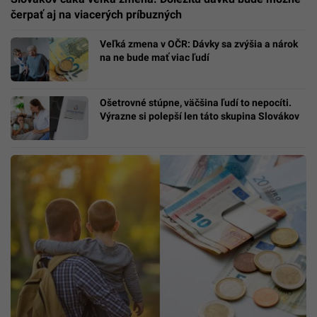
čerpať aj na viacerých príbuzných
Veľká zmena v OČR: Dávky sa zvýšia a nárok
na ne bude mať viac ľudí
Ošetrovné stúpne, väčšina ľudí to nepocíti.
Výrazne si polepší len táto skupina Slovákov