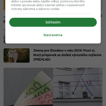
alebo v ponuke webu nájdite odkaz, pomocou ktorého
môžete spravovať alebo odvolať súhlas v nastaveniach
ochrany súkromia a súborov cookie.
„Peňažná búrka“ od Sociálnej poisťovne: Mnohí Slováci si
prilepšia o stovky eur
Súhlasím
Ošetrovné získajú aj rodičia zdravých detí.
Nastavenia
Stačí, ak vaša škola spraví jednu vec
Zmeny pre Slovákov v roku 2024: Pozri si,
ktorý príspevok sa dočkal výrazného zvýšenia
(PREHĽAD)