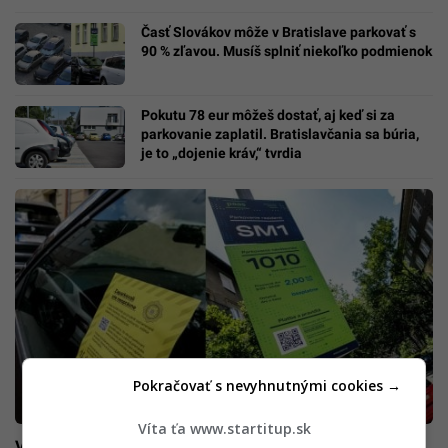
Časť Slovákov môže v Bratislave parkovať s
90 % zľavou. Musíš splniť niekoľko podmienok
Pokutu 78 eur môžeš dostať, aj keď si za
parkovanie zaplatil. Bratislavčania sa búria,
je to „dojenie kráv,“ tvrdia
Pokračovať s nevyhnutnými cookies →
Víta ťa www.startitup.sk
Veľký výpadok systémov: V Bratislave dnes parkuješ