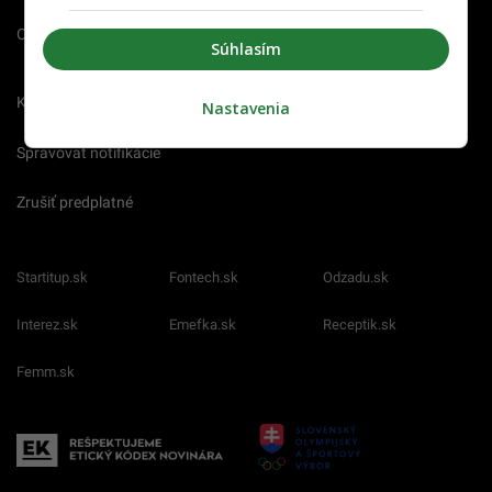
O nás
Redakcia
Nahlásiť
Súhlasím
chybu
Kariéra
Nastavenia
Spravovať notifikácie
Zrušiť predplatné
Startitup.sk
Fontech.sk
Odzadu.sk
Interez.sk
Emefka.sk
Receptik.sk
Femm.sk