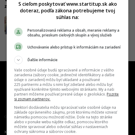
S cieľom poskytovať www.startitup.sk ako
zadarmo do tejto hodiny
doteraz, podľa zákona potrebujeme tvoj
súhlas na:
Veľké zmeny v parkovaní v Bratislave: PAAS
sa rozšíri, pribudnú nové možnosti platby
Personalizovaná reklama a obsah, meranie reklamy a
obsahu, prieskum cieľových skupín a vývoj služieb
Uchovávanie alebo prístup k informáciám na zariadení
Ďalšie informácie
Vaše osobné údaje budú spracúvané a informácie z vášho
zariadenia (súbory cookie, jedinečné identifikátory a ďalšie
údaje o zariadení) môžu byť ukladané a používané
225 partnermi a môžu s nimi byť zdieľané alebo môžu byť
využívané konkrétne týmito webovými stránkami. My a naši
partneri môžeme používať presné údaje o geolokácii.
Pozrite
si zoznam partnerov.
Niektorí dodávatelia môžu spracúvať vaše osobné údaje na
základe oprávneného záujmu, proti ktorému môžete vzniesť
námietku pomocou možností nižšie. Dole na tejto stránke
Člen združenia IAB Slovakia
alebo v ponuke webu nájdite odkaz, pomocou ktorého
môžete spravovať alebo odvolať súhlas v nastaveniach
ochrany súkromia a súborov cookie.
Kontakt
Inzercia
Cenník