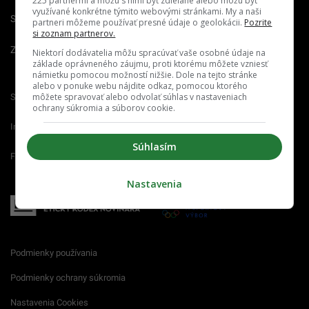
225 partnermi a môžu s nimi byť zdieľané alebo môžu byť
využívané konkrétne týmito webovými stránkami. My a naši
Spravovať notifikácie
partneri môžeme používať presné údaje o geolokácii.
Pozrite
si zoznam partnerov.
Zrušiť predplatné
Niektorí dodávatelia môžu spracúvať vaše osobné údaje na
základe oprávneného záujmu, proti ktorému môžete vzniesť
námietku pomocou možností nižšie. Dole na tejto stránke
alebo v ponuke webu nájdite odkaz, pomocou ktorého
môžete spravovať alebo odvolať súhlas v nastaveniach
Startitup.sk
Fontech.sk
Odzadu.sk
ochrany súkromia a súborov cookie.
Interez.sk
Emefka.sk
Receptik.sk
Súhlasím
Femm.sk
Nastavenia
Podmienky používania
Podmienky ochrany súkromia
Nastavenia Cookies