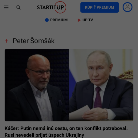
KÚPIŤ PREMIUM
PREMIUM
UP TV
Peter Šomšák
Káčer: Putin nemá inú cestu, on ten konflikt potreboval.
Rusi nevedeli prijať úspech Ukrajiny