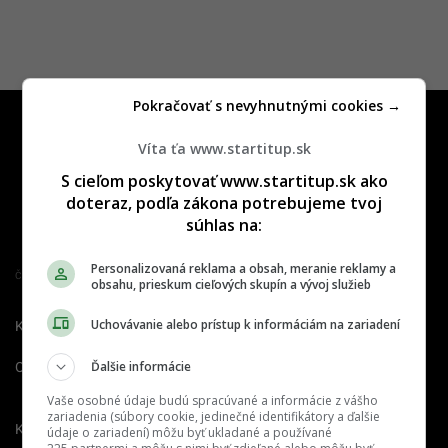
Pokračovať s nevyhnutnými cookies →
Víta ťa www.startitup.sk
S cieľom poskytovať www.startitup.sk ako
doteraz, podľa zákona potrebujeme tvoj
súhlas na:
Personalizovaná reklama a obsah, meranie reklamy a
Člen združenia IAB Slovakia
obsahu, prieskum cieľových skupín a vývoj služieb
Uchovávanie alebo prístup k informáciám na zariadení
Kontakt
Inzercia
Cenník
Ďalšie informácie
O nás
Redakcia
Nahlásiť
chybu
Vaše osobné údaje budú spracúvané a informácie z vášho
zariadenia (súbory cookie, jedinečné identifikátory a ďalšie
Kariéra
údaje o zariadení) môžu byť ukladané a používané