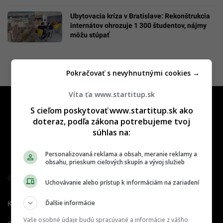
Ubytovacia kríza v Bratislave: Rekonštrukcia
internátov ohrozuje 1 300 študentov, nájmy
môžu stúpať
Pokračovať s nevyhnutnými cookies →
Víta ťa www.startitup.sk
S cieľom poskytovať www.startitup.sk ako
doteraz, podľa zákona potrebujeme tvoj
súhlas na:
Personalizovaná reklama a obsah, meranie reklamy a
obsahu, prieskum cieľových skupín a vývoj služieb
Člen združenia IAB Slovakia
Uchovávanie alebo prístup k informáciám na zariadení
Ďalšie informácie
Kontakt
Inzercia
Cenník
Vaše osobné údaje budú spracúvané a informácie z vášho