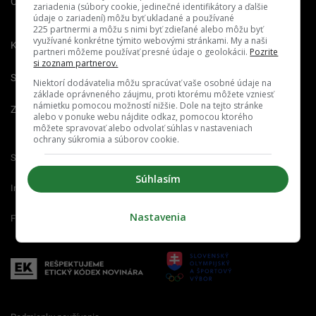
O nás
Redakcia
Nahlásiť
zariadenia (súbory cookie, jedinečné identifikátory a ďalšie
chybu
údaje o zariadení) môžu byť ukladané a používané
225 partnermi a môžu s nimi byť zdieľané alebo môžu byť
využívané konkrétne týmito webovými stránkami. My a naši
Kariéra
partneri môžeme používať presné údaje o geolokácii.
Pozrite
si zoznam partnerov.
Spravovať notifikácie
Niektorí dodávatelia môžu spracúvať vaše osobné údaje na
základe oprávneného záujmu, proti ktorému môžete vzniesť
námietku pomocou možností nižšie. Dole na tejto stránke
Zrušiť predplatné
alebo v ponuke webu nájdite odkaz, pomocou ktorého
môžete spravovať alebo odvolať súhlas v nastaveniach
ochrany súkromia a súborov cookie.
Startitup.sk
Fontech.sk
Odzadu.sk
Súhlasím
Interez.sk
Emefka.sk
Receptik.sk
Nastavenia
Femm.sk