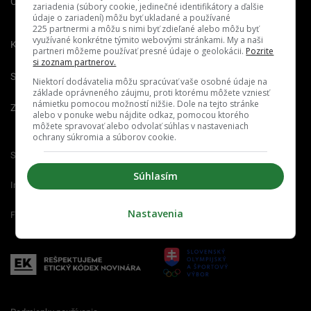
O nás
Redakcia
Nahlásiť
zariadenia (súbory cookie, jedinečné identifikátory a ďalšie
chybu
údaje o zariadení) môžu byť ukladané a používané
225 partnermi a môžu s nimi byť zdieľané alebo môžu byť
využívané konkrétne týmito webovými stránkami. My a naši
Kariéra
partneri môžeme používať presné údaje o geolokácii.
Pozrite
si zoznam partnerov.
Spravovať notifikácie
Niektorí dodávatelia môžu spracúvať vaše osobné údaje na
základe oprávneného záujmu, proti ktorému môžete vzniesť
námietku pomocou možností nižšie. Dole na tejto stránke
Zrušiť predplatné
alebo v ponuke webu nájdite odkaz, pomocou ktorého
môžete spravovať alebo odvolať súhlas v nastaveniach
ochrany súkromia a súborov cookie.
Startitup.sk
Fontech.sk
Odzadu.sk
Súhlasím
Interez.sk
Emefka.sk
Receptik.sk
Nastavenia
Femm.sk