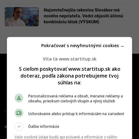
Najsmrteľnejšia rakovina Slovákov má
nového nepriateľa. Vedci objavili účinnú
kombináciu látok (VÝSKUM)
Pokračovať s nevyhnutnými cookies →
Víta ťa www.startitup.sk
S cieľom poskytovať www.startitup.sk ako
doteraz, podľa zákona potrebujeme tvoj
súhlas na:
Personalizovaná reklama a obsah, meranie reklamy a
obsahu, prieskum cieľových skupín a vývoj služieb
Člen združenia IAB Slovakia
Uchovávanie alebo prístup k informáciám na zariadení
Ďalšie informácie
Kontakt
Inzercia
Cenník
Vaše osobné údaje budú spracúvané a informácie z vášho