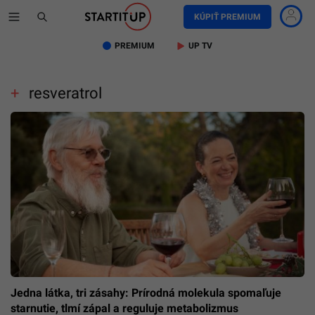
KÚPIŤ PREMIUM
PREMIUM
UP TV
resveratrol
Jedna látka, tri zásahy: Prírodná molekula spomaľuje
starnutie, tlmí zápal a reguluje metabolizmus