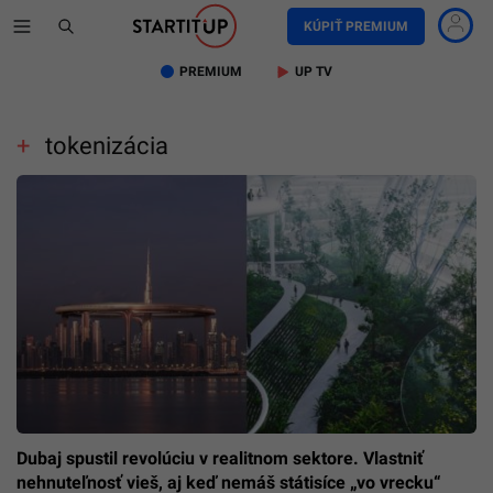
KÚPIŤ PREMIUM
PREMIUM
UP TV
tokenizácia
Dubaj spustil revolúciu v realitnom sektore. Vlastniť
nehnuteľnosť vieš, aj keď nemáš státisíce „vo vrecku“