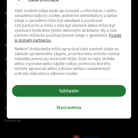
Ďalšie informácie
Vaše osobné údaje budú spracúvané a informácie z vášho
Kontakt
Inzercia
Cenník
zariadenia (súbory cookie, jedinečné identifikátory a ďalšie
údaje o zariadení) môžu byť ukladané a používané
225 partnermi a môžu s nimi byť zdieľané alebo môžu byť
O nás
Redakcia
Nahlásiť
využívané konkrétne týmito webovými stránkami. My a naši
chybu
partneri môžeme používať presné údaje o geolokácii.
Pozrite
si zoznam partnerov.
Kariéra
Niektorí dodávatelia môžu spracúvať vaše osobné údaje na
základe oprávneného záujmu, proti ktorému môžete vzniesť
námietku pomocou možností nižšie. Dole na tejto stránke
Spravovať notifikácie
alebo v ponuke webu nájdite odkaz, pomocou ktorého
môžete spravovať alebo odvolať súhlas v nastaveniach
Zrušiť predplatné
ochrany súkromia a súborov cookie.
Súhlasím
Startitup.sk
Fontech.sk
Odzadu.sk
Nastavenia
Interez.sk
Emefka.sk
Receptik.sk
Femm.sk