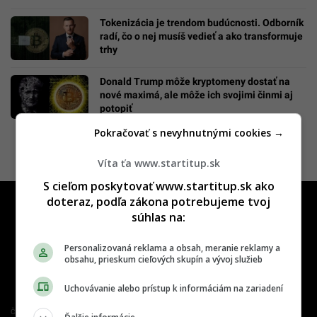
Tokenizácia je trendom budúcnosti. Odborník
radí, čo o nej musíš vedieť a ako transformuje
trhy
Donald Trump môže kryptomeny dostať na
nové maximá, ale môže ich svojimi činmi aj
potopiť
Pokračovať s nevyhnutnými cookies →
Víta ťa www.startitup.sk
S cieľom poskytovať www.startitup.sk ako
doteraz, podľa zákona potrebujeme tvoj
súhlas na:
Personalizovaná reklama a obsah, meranie reklamy a
obsahu, prieskum cieľových skupín a vývoj služieb
Uchovávanie alebo prístup k informáciám na zariadení
Člen združenia IAB Slovakia