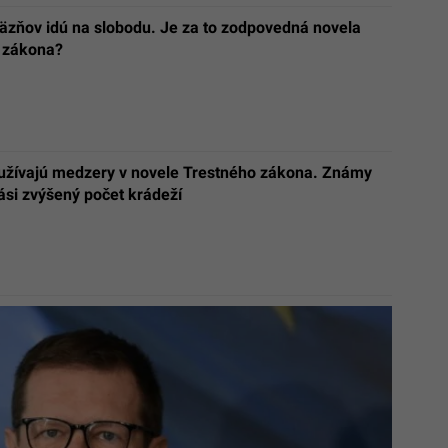
väzňov idú na slobodu. Je za to zodpovedná novela
 zákona?
yužívajú medzery v novele Trestného zákona. Známy
ási zvýšený počet krádeží