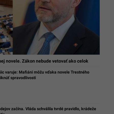
tnej novele. Zákon nebude vetovať ako celok
šic varuje: Mafiáni môžu vďaka novele Trestného
knúť spravodlivosti
dejov začína. Vláda schválila tvrdé pravidlo, krádeže