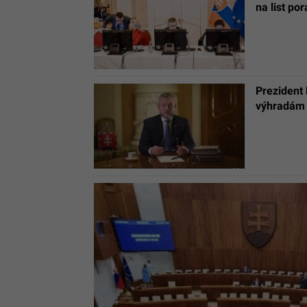
na list p
Prezident 
výhradám 