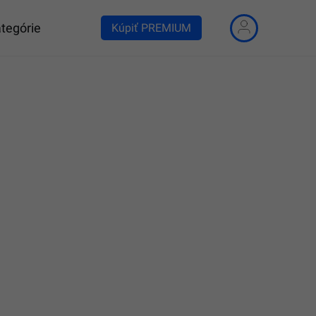
tegórie
Kúpiť PREMIUM