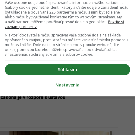
Vaše osobné údaje budú spracúvané a informácie z vášho zariadenia
(súbory cookie, jedinečné identifikátory a ďalšie údaje o zariadení) môžu
byť ukladané a používané 225 partnermi a môžu s nimi byť zdieľané
alebo môžu byť využívané konkrétne týmito webovými stránkami. My
a naši partneri môžeme používať presné údaje o geolokácii.
Pozrite si
íciu za zmenu Trestného zákona: „Nie je hanbou
zoznam partnerov.
Niektorí dodávatelia môžu spracúvať vaše osobné údaje na základe
oprávneného záujmu, proti ktorému môžete vzniesť námietku pomocou
možností nižšie. Dole na tejto stránke alebo v ponuke webu nájdite
rýchlu novelu zákona proti krádežiam: Ministerstvá
odkaz, pomocou ktorého môžete spravovať alebo odvolať súhlas
egislatívu
v nastaveniach ochrany súkromia a súborov cookie.
Súhlasím
Nastavenia
Rozhodnutie ústavného súdu: Časť nového
zákona je v rozpore s ústavou