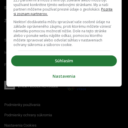
225 partnermi a môžu s nimi byť zdieľané alebo môžu byť
využívané konkrétne týmito webovými stránkami. My a naši
Spravovať notifikácie
partneri môžeme používať presné údaje o geolokácii.
Pozrite
si zoznam partnerov.
Zrušiť predplatné
Niektorí dodávatelia môžu spracúvať vaše osobné údaje na
základe oprávneného záujmu, proti ktorému môžete vzniesť
námietku pomocou možností nižšie. Dole na tejto stránke
alebo v ponuke webu nájdite odkaz, pomocou ktorého
môžete spravovať alebo odvolať súhlas v nastaveniach
Startitup.sk
Fontech.sk
Odzadu.sk
ochrany súkromia a súborov cookie.
Interez.sk
Emefka.sk
Receptik.sk
Súhlasím
Femm.sk
Nastavenia
Podmienky používania
Podmienky ochrany súkromia
Nastavenia Cookies