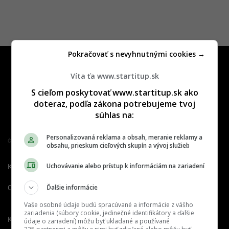
Pokračovať s nevyhnutnými cookies →
Víta ťa www.startitup.sk
S cieľom poskytovať www.startitup.sk ako
doteraz, podľa zákona potrebujeme tvoj
súhlas na:
Personalizovaná reklama a obsah, meranie reklamy a
Člen združenia IAB Slovakia
obsahu, prieskum cieľových skupín a vývoj služieb
Uchovávanie alebo prístup k informáciám na zariadení
Kontakt
Inzercia
Cenník
Ďalšie informácie
O nás
Redakcia
Nahlásiť
chybu
Vaše osobné údaje budú spracúvané a informácie z vášho
zariadenia (súbory cookie, jedinečné identifikátory a ďalšie
Kariéra
údaje o zariadení) môžu byť ukladané a používané