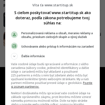
prišiel, keď mi prestala stačiť vlastná obývačka“
Víta ťa www.startitup.sk
S cieľom poskytovať www.startitup.sk ako
Ako milionári objavili recept na úspech:
doteraz, podľa zákona potrebujeme tvoj
Vzorec, ktorý im pomohol zbohatnúť a odlíšil
súhlas na:
od ostatných
Personalizovaná reklama a obsah, meranie reklamy a
Linda vytvorila z odpadu miliónový nápad. Jej
obsahu, prieskum cieľových skupín a vývoj služieb
oblečenie z mlieka je na dotyk jemné ako
hodváb
Uchovávanie alebo prístup k informáciám na zariadení
Ďalšie informácie
Vaše osobné údaje budú spracúvané a informácie z vášho
zariadenia (súbory cookie, jedinečné identifikátory a ďalšie
údaje o zariadení) môžu byť ukladané a používané
225 partnermi a môžu s nimi byť zdieľané alebo môžu byť
využívané konkrétne týmito webovými stránkami. My a naši
partneri môžeme používať presné údaje o geolokácii.
Pozrite
si zoznam partnerov.
Niektorí dodávatelia môžu spracúvať vaše osobné údaje na
základe oprávneného záujmu, proti ktorému môžete vzniesť
námietku pomocou možností nižšie. Dole na tejto stránke
alebo v ponuke webu nájdite odkaz, pomocou ktorého