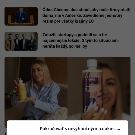
Ódor: Chceme dosiahnuť, aby naše firmy rástli
doma, nie v Amerike. Zavedieme jednotný
režim pre všetky krajiny EÚ
Založili startupy a podelili sa o tie
najcennejšie lekcie. S týmito situáciami
neráta každý, no mal by
Pokračovať s nevyhnutnými cookies →
Martina vytvorila unikátny 5-miliónový biznis: „Zlom