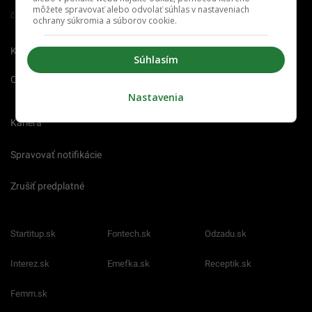
môžete spravovať alebo odvolať súhlas v nastaveniach
Člen združenia IAB Slovakia
ochrany súkromia a súborov cookie.
Kontakt
Inzercia
Cenník
Súhlasím
O nás
Redakcia
Nahlásiť
chybu
Nastavenia
Kariéra
Spravovať notifikácie
Zrušiť predplatné
Startitup.sk
Fontech.sk
Odzadu.sk
Interez.sk
Emefka.sk
Receptik.sk
Femm.sk