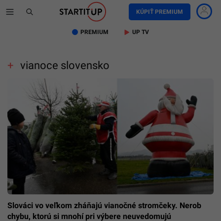
KÚPIŤ PREMIUM
PREMIUM
UP TV
vianoce slovensko
Slováci vo veľkom zháňajú vianočné stromčeky. Nerob
chybu, ktorú si mnohí pri výbere neuvedomujú