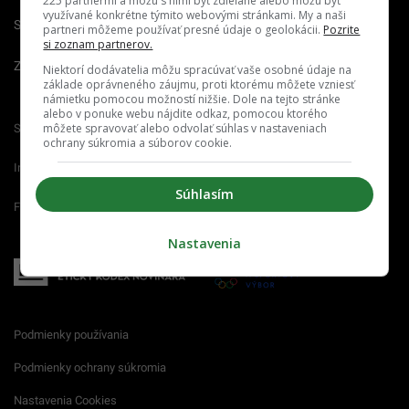
225 partnermi a môžu s nimi byť zdieľané alebo môžu byť
využívané konkrétne týmito webovými stránkami. My a naši
Spravovať notifikácie
partneri môžeme používať presné údaje o geolokácii.
Pozrite
si zoznam partnerov.
Zrušiť predplatné
Niektorí dodávatelia môžu spracúvať vaše osobné údaje na
základe oprávneného záujmu, proti ktorému môžete vzniesť
námietku pomocou možností nižšie. Dole na tejto stránke
alebo v ponuke webu nájdite odkaz, pomocou ktorého
môžete spravovať alebo odvolať súhlas v nastaveniach
Startitup.sk
Fontech.sk
Odzadu.sk
ochrany súkromia a súborov cookie.
Interez.sk
Emefka.sk
Receptik.sk
Súhlasím
Femm.sk
Nastavenia
Podmienky používania
Podmienky ochrany súkromia
Nastavenia Cookies