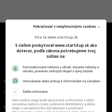
Pokračovať s nevyhnutnými cookies →
Víta ťa www.startitup.sk
S cieľom poskytovať www.startitup.sk ako
doteraz, podľa zákona potrebujeme tvoj
súhlas na:
Personalizovaná reklama a obsah, meranie reklamy a
Člen združenia IAB Slovakia
obsahu, prieskum cieľových skupín a vývoj služieb
Uchovávanie alebo prístup k informáciám na zariadení
Kontakt
Inzercia
Cenník
Ďalšie informácie
O nás
Redakcia
Nahlásiť
chybu
Vaše osobné údaje budú spracúvané a informácie z vášho
zariadenia (súbory cookie, jedinečné identifikátory a ďalšie
Kariéra
údaje o zariadení) môžu byť ukladané a používané