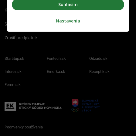
Súhlasím
Kariéra
Nastavenia
Spravovať notifikácie
Zrušiť predplatné
Startitup.sk
Fontech.sk
Odzadu.sk
Interez.sk
Emefka.sk
Receptik.sk
Femm.sk
Podmienky používania