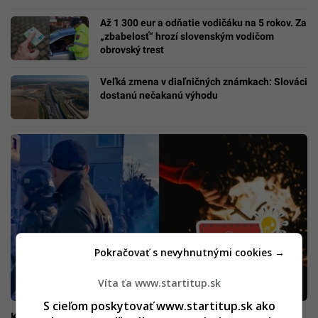
Až 1 300 eur a odňatie vodičáku na 5 rokov. Za
„zbabelosť“ hrozí slovenským vodičom
obrovský trest
Veľká zmena v diaľničných známkach: Slováci
dostanú nečakanú výhodu
Pokračovať s nevyhnutnými cookies →
Víta ťa www.startitup.sk
S cieľom poskytovať www.startitup.sk ako
KVÍZ: Otestuj sa, či vieš, za čo môžeš dostať poriadne