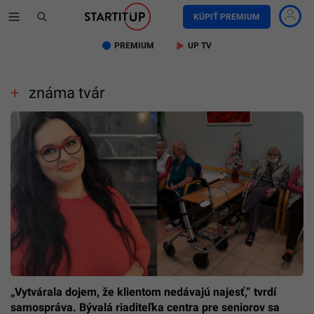
KÚPIŤ PREMIUM
PREMIUM
UP TV
známa tvár
„Vytvárala dojem, že klientom nedávajú najesť,“ tvrdí
samospráva. Bývalá riaditeľka centra pre seniorov sa