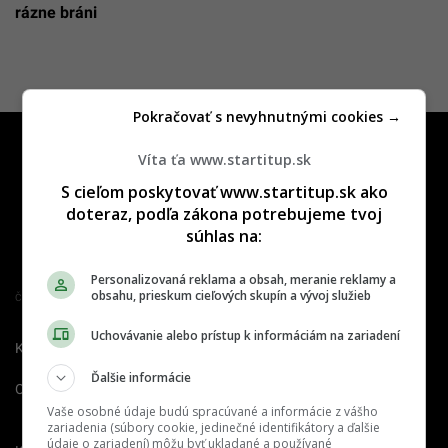
rázne bráni
Pokračovať s nevyhnutnými cookies →
Víta ťa www.startitup.sk
S cieľom poskytovať www.startitup.sk ako
doteraz, podľa zákona potrebujeme tvoj
súhlas na:
Personalizovaná reklama a obsah, meranie reklamy a
obsahu, prieskum cieľových skupín a vývoj služieb
Člen združenia IAB Slovakia
Uchovávanie alebo prístup k informáciám na zariadení
Kontakt
Inzercia
Cenník
Ďalšie informácie
O nás
Redakcia
Nahlásiť
chybu
Vaše osobné údaje budú spracúvané a informácie z vášho
zariadenia (súbory cookie, jedinečné identifikátory a ďalšie
údaje o zariadení) môžu byť ukladané a používané