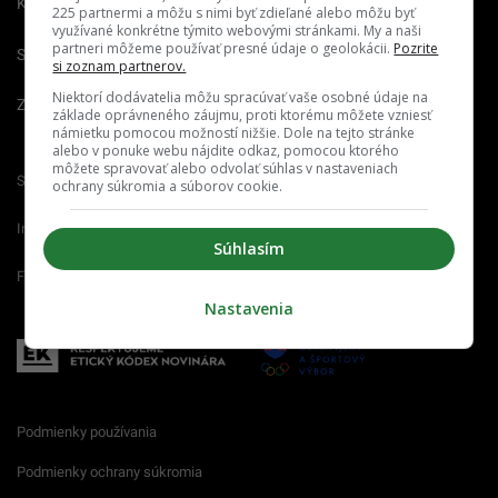
Kariéra
225 partnermi a môžu s nimi byť zdieľané alebo môžu byť
využívané konkrétne týmito webovými stránkami. My a naši
partneri môžeme používať presné údaje o geolokácii.
Pozrite
Spravovať notifikácie
si zoznam partnerov.
Niektorí dodávatelia môžu spracúvať vaše osobné údaje na
Zrušiť predplatné
základe oprávneného záujmu, proti ktorému môžete vzniesť
námietku pomocou možností nižšie. Dole na tejto stránke
alebo v ponuke webu nájdite odkaz, pomocou ktorého
môžete spravovať alebo odvolať súhlas v nastaveniach
Startitup.sk
Fontech.sk
Odzadu.sk
ochrany súkromia a súborov cookie.
Interez.sk
Emefka.sk
Receptik.sk
Súhlasím
Femm.sk
Nastavenia
Podmienky používania
Podmienky ochrany súkromia