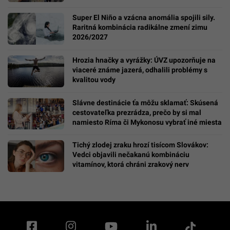
Super El Niño a vzácna anomália spojili sily.
Raritná kombinácia radikálne zmení zimu
2026/2027
Hrozia hnačky a vyrážky: ÚVZ upozorňuje na
viaceré známe jazerá, odhalili problémy s
kvalitou vody
Slávne destinácie ťa môžu sklamať: Skúsená
cestovateľka prezrádza, prečo by si mal
namiesto Ríma či Mykonosu vybrať iné miesta
Tichý zlodej zraku hrozí tisícom Slovákov:
Vedci objavili nečakanú kombináciu
vitamínov, ktorá chráni zrakový nerv