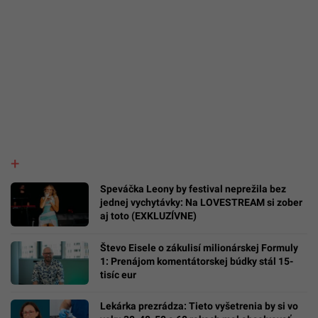
Speváčka Leony by festival neprežila bez
jednej vychytávky: Na LOVESTREAM si zober
aj toto (EXKLUZÍVNE)
Števo Eisele o zákulisí milionárskej Formuly
1: Prenájom komentátorskej búdky stál 15-
tisíc eur
Lekárka prezrádza: Tieto vyšetrenia by si vo