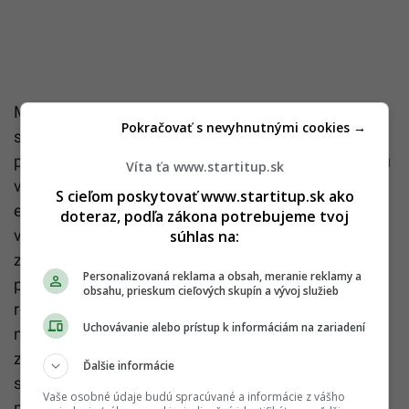
Mladý tím stojaci za touto značkou chce naplniť
Pokračovať s nevyhnutnými cookies →
svoju víziu – vytvoriť značku kvalitnej slovenskej
prírodnej kozmetiky s prijateľnými cenami pre širokú
Víta ťa www.startitup.sk
verejnosť. Výrobou ich produktov chcú podporiť
S cieľom poskytovať www.startitup.sk ako
ekonomiku Slovenska aj tým, že si prednostne
doteraz, podľa zákona potrebujeme tvoj
vyberájú dodávateľov zo Slovenska. Ich cieľom je
súhlas na:
zamestnávať čo najviac ľudí, naďalej vyrábať
Personalizovaná reklama a obsah, meranie reklamy a
produkty, ktoré reprezentujú našu vlasť a
obsahu, prieskum cieľových skupín a vývoj služieb
rôznorodosť flóry, byť inovatívnymi a uviesť na trh čo
Uchovávanie alebo prístup k informáciám na zariadení
najlepšie možné výrobky, na ktoré môžu byť hrdí aj v
zahraničí. Ale tým najhlavnejším je poukázať na
Ďalšie informácie
skutočnosť, že domáce výrobky sú tými
Vaše osobné údaje budú spracúvané a informácie z vášho
najcennejšími. Asi najkrajším príkladom ich snahy je