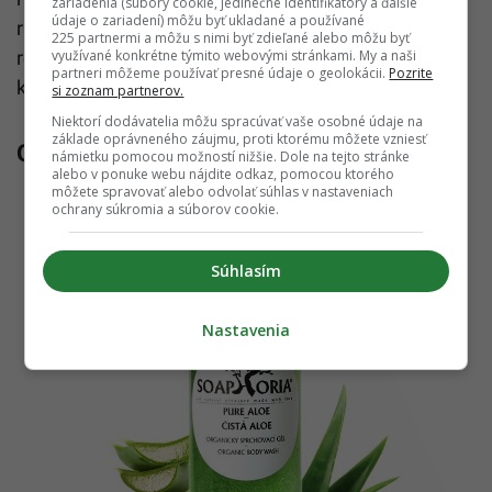
zariadenia (súbory cookie, jedinečné identifikátory a ďalšie
údaje o zariadení) môžu byť ukladané a používané
rada menom
Slovanophoria
, sada mydiel s
225 partnermi a môžu s nimi byť zdieľané alebo môžu byť
využívané konkrétne týmito webovými stránkami. My a naši
reprezentatívnym charakterom, ktoré priblížia
partneri môžeme používať presné údaje o geolokácii.
Pozrite
každému rozmanitosť Slovenska.
si zoznam partnerov.
Niektorí dodávatelia môžu spracúvať vaše osobné údaje na
základe oprávneného záujmu, proti ktorému môžete vzniesť
Organický sprchovací gél – čistá aloe
námietku pomocou možností nižšie. Dole na tejto stránke
alebo v ponuke webu nájdite odkaz, pomocou ktorého
môžete spravovať alebo odvolať súhlas v nastaveniach
ochrany súkromia a súborov cookie.
Súhlasím
Nastavenia