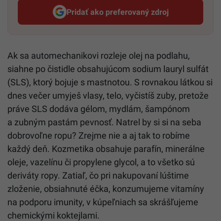
Pridať ako preferovaný zdroj
Startitup, odkaz sa otvorí v n
Ak sa automechanikovi rozleje olej na podlahu,
siahne po čistidle obsahujúcom sodium lauryl sulfát
(SLS), ktorý bojuje s mastnotou. S rovnakou látkou si
dnes večer umyješ vlasy, telo, vyčistíš zuby, pretože
práve SLS dodáva gélom, mydlám, šampónom
a zubným pastám pevnosť. Natrel by si si na seba
dobrovoľne ropu? Zrejme nie a aj tak to robíme
každý deň. Kozmetika obsahuje parafín, minerálne
oleje, vazelínu či propylene glycol, a to všetko sú
deriváty ropy. Zatiaľ, čo pri nakupovaní lúštime
zloženie, obsiahnuté éčka, konzumujeme vitamíny
na podporu imunity, v kúpeľniach sa skrášľujeme
chemickými koktejlami.