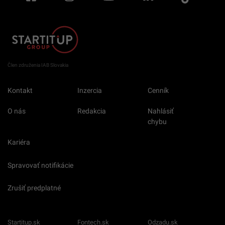
Člen združenia IAB Slovakia
Kontakt
Inzercia
Cenník
O nás
Redakcia
Nahlásiť
chybu
Kariéra
Spravovať notifikácie
Zrušiť predplatné
Startitup.sk
Fontech.sk
Odzadu.sk