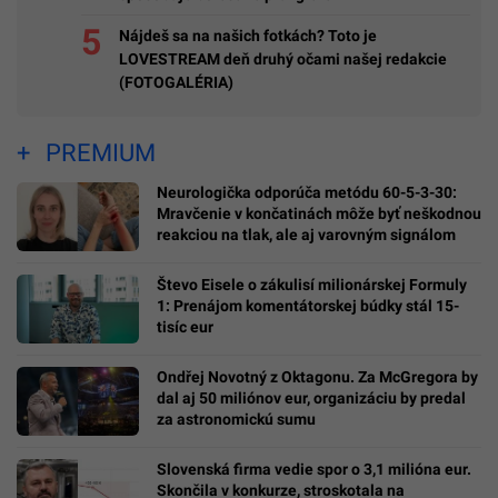
Nájdeš sa na našich fotkách? Toto je
LOVESTREAM deň druhý očami našej redakcie
(FOTOGALÉRIA)
PREMIUM
Neurologička odporúča metódu 60-5-3-30:
Mravčenie v končatinách môže byť neškodnou
reakciou na tlak, ale aj varovným signálom
Števo Eisele o zákulisí milionárskej Formuly
1: Prenájom komentátorskej búdky stál 15-
tisíc eur
Ondřej Novotný z Oktagonu. Za McGregora by
dal aj 50 miliónov eur, organizáciu by predal
za astronomickú sumu
Slovenská firma vedie spor o 3,1 milióna eur.
Skončila v konkurze, stroskotala na