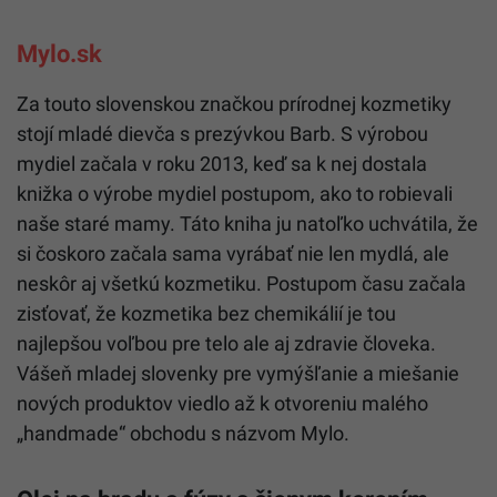
Mylo.sk
Za touto slovenskou značkou prírodnej kozmetiky
stojí mladé dievča s prezývkou Barb. S výrobou
mydiel začala v roku 2013, keď sa k nej dostala
knižka o výrobe mydiel postupom, ako to robievali
naše staré mamy. Táto kniha ju natoľko uchvátila, že
si čoskoro začala sama vyrábať nie len mydlá, ale
neskôr aj všetkú kozmetiku. Postupom času začala
zisťovať, že kozmetika bez chemikálií je tou
najlepšou voľbou pre telo ale aj zdravie človeka.
Vášeň mladej slovenky pre vymýšľanie a miešanie
nových produktov viedlo až k otvoreniu malého
„handmade“ obchodu s názvom Mylo.