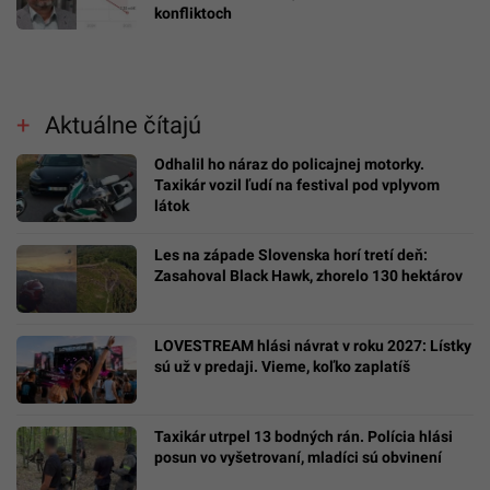
konfliktoch
Aktuálne čítajú
Odhalil ho náraz do policajnej motorky.
Taxikár vozil ľudí na festival pod vplyvom
látok
Les na západe Slovenska horí tretí deň:
Zasahoval Black Hawk, zhorelo 130 hektárov
LOVESTREAM hlási návrat v roku 2027: Lístky
sú už v predaji. Vieme, koľko zaplatíš
Taxikár utrpel 13 bodných rán. Polícia hlási
posun vo vyšetrovaní, mladíci sú obvinení