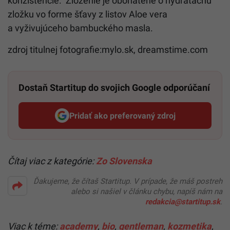
konzistencie. Zloženie je obohatené o hydratačnú
zložku vo forme šťavy z listov Aloe vera
a vyživujúceho bambuckého masla.
zdroj titulnej fotografie:mylo.sk, dreamstime.com
Dostaň Startitup do svojich Google odporúčaní
Pridať ako preferovaný zdroj
Startitup, odkaz sa otvorí v n
Čítaj viac z kategórie:
Zo Slovenska
Ďakujeme, že čítaš Startitup. V prípade, že máš postreh
alebo si našiel v článku chybu, napíš nám na
redakcia@startitup.sk
.
Viac k téme:
academy
,
bio
,
gentleman
,
kozmetika
,