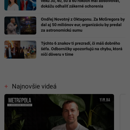
veku 30, 40, 50 a 60 rokoch mal absolvovať,
dokážu odhaliť zákerné ochorenia
Ondřej Novotný z Oktagonu. Za McGregora by
dal aj 50 miliónov eur, organizáciu by predal
za astronomickú sumu
Týchto 6 znakov ti prezradí, či máš dobrého
šéfa. Odborníčky upozorňujú na chybu, ktorá
ničí dôveru v tíme
Najnovšie videá