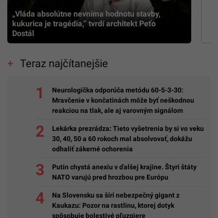
„Vláda absolútne nevníma hodnotu stavby,
kukurica je tragédia,” tvrdí architekt Peťo
Dostál
Teraz najčítanejšie
Neurologička odporúča metódu 60-5-3-30:
Mravčenie v končatinách môže byť neškodnou
reakciou na tlak, ale aj varovným signálom
Lekárka prezrádza: Tieto vyšetrenia by si vo veku
30, 40, 50 a 60 rokoch mal absolvovať, dokážu
odhaliť zákerné ochorenia
Putin chystá anexiu v ďalšej krajine. Štyri štáty
NATO varujú pred hrozbou pre Európu
Na Slovensku sa šíri nebezpečný gigant z
Kaukazu: Pozor na rastlinu, ktorej dotyk
spôsobuje bolestivé pľuzgiere