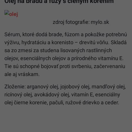
Olej na bradu a fúzy s čienym korením
zdroj fotografie: mylo.sk
Sérum, ktoré dodá brade, fúzom a pokožke potrebnú
výživu, hydratáciu a korenisto – drevitú vôňu. Skladá
sa zo zmesi za studena lisovaných rastlinných
olejov, esenciálnych olejov a prírodného vitamínu E.
Tie sú schopné bojovať proti svrbeniu, začervenaniu
ale aj vráskam.
Zloženie: arganový olej, jojobový olej, mandľový olej,
ricínový olej, avokádový olej, vitamín E, esenciálny
olej čierne korenie, pačuli, ružové drievko a ceder.