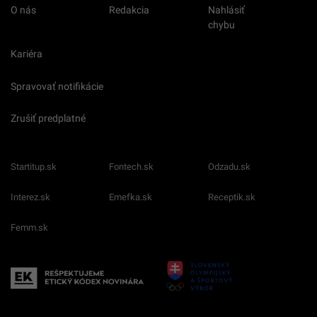
O nás
Redakcia
Nahlásiť
chybu
Kariéra
Spravovať notifikácie
Zrušiť predplatné
Startitup.sk
Fontech.sk
Odzadu.sk
Interez.sk
Emefka.sk
Receptik.sk
Femm.sk