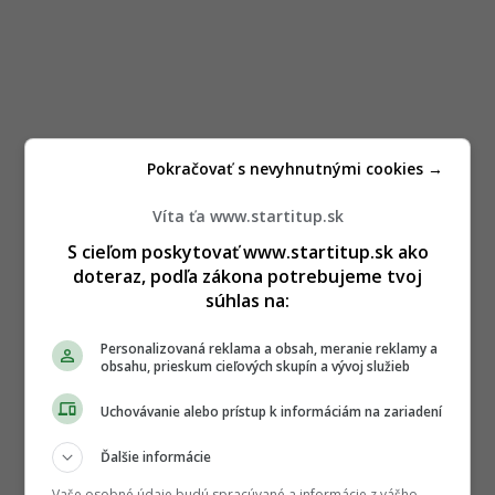
Pokračovať s nevyhnutnými cookies →
Víta ťa www.startitup.sk
S cieľom poskytovať www.startitup.sk ako
doteraz, podľa zákona potrebujeme tvoj
súhlas na:
Personalizovaná reklama a obsah, meranie reklamy a
obsahu, prieskum cieľových skupín a vývoj služieb
Uchovávanie alebo prístup k informáciám na zariadení
Ďalšie informácie
Vaše osobné údaje budú spracúvané a informácie z vášho