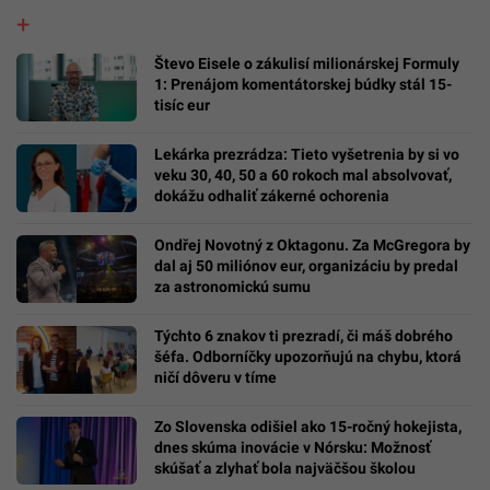
Števo Eisele o zákulisí milionárskej Formuly
1: Prenájom komentátorskej búdky stál 15-
tisíc eur
Lekárka prezrádza: Tieto vyšetrenia by si vo
veku 30, 40, 50 a 60 rokoch mal absolvovať,
dokážu odhaliť zákerné ochorenia
Ondřej Novotný z Oktagonu. Za McGregora by
dal aj 50 miliónov eur, organizáciu by predal
za astronomickú sumu
Týchto 6 znakov ti prezradí, či máš dobrého
šéfa. Odborníčky upozorňujú na chybu, ktorá
ničí dôveru v tíme
Zo Slovenska odišiel ako 15-ročný hokejista,
dnes skúma inovácie v Nórsku: Možnosť
skúšať a zlyhať bola najväčšou školou