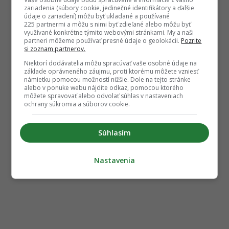
zariadenia (súbory cookie, jedinečné identifikátory a ďalšie
údaje o zariadení) môžu byť ukladané a používané
225 partnermi a môžu s nimi byť zdieľané alebo môžu byť
využívané konkrétne týmito webovými stránkami. My a naši
partneri môžeme používať presné údaje o geolokácii.
Pozrite
si zoznam partnerov.
Niektorí dodávatelia môžu spracúvať vaše osobné údaje na
základe oprávneného záujmu, proti ktorému môžete vzniesť
námietku pomocou možností nižšie. Dole na tejto stránke
alebo v ponuke webu nájdite odkaz, pomocou ktorého
môžete spravovať alebo odvolať súhlas v nastaveniach
ochrany súkromia a súborov cookie.
Súhlasím
Nastavenia