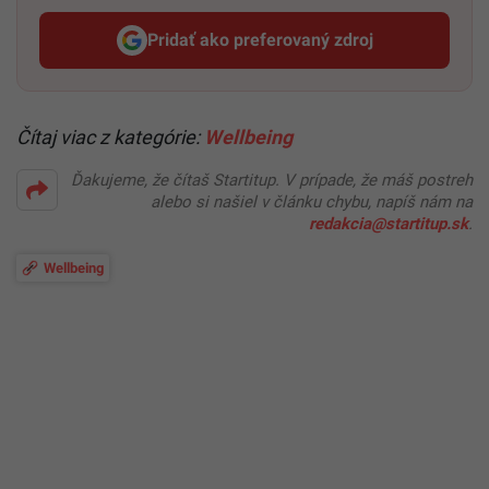
Pridať ako preferovaný zdroj
Startitup, odkaz sa otvorí v n
Čítaj viac z kategórie:
Wellbeing
Ďakujeme, že čítaš Startitup. V prípade, že máš postreh
alebo si našiel v článku chybu, napíš nám na
redakcia@startitup.sk
.
Wellbeing