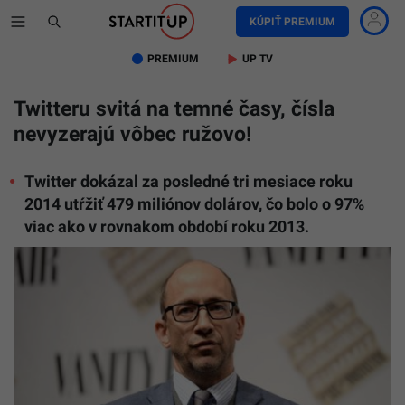
KÚPIŤ PREMIUM
PREMIUM
UP TV
Twitteru svitá na temné časy, čísla
nevyzerajú vôbec ružovo!
Twitter dokázal za posledné tri mesiace roku
2014 utŕžiť 479 miliónov dolárov, čo bolo o 97%
viac ako v rovnakom období roku 2013.