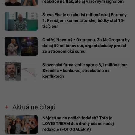
reakciou na tlak, ale aj varovným signálom
Števo Eisele o zákulisí milionárskej Formuly
1: Prenájom komentátorskej búdky stál 15-
tisíc eur
Ondřej Novotný z Oktagonu. Za McGregora by
dal aj 50 miliónov eur, organizáciu by predal
za astronomickú sumu
Slovenská firma vedie spor o 3,1 milióna eur.
Skončila v konkurze, stroskotala na
konfliktoch
Aktuálne čítajú
Nájdeš sa na našich fotkách? Toto je
LOVESTREAM deň druhý očami našej
redakcie (FOTOGALÉRIA)