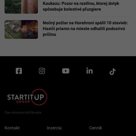
Kaukazu: Pozor na rastlinu, ktorej dotyk
spôsobuje bolestivé pľuzgiere
Nočný požiar na Horehroní spálil 10 stavieb:
Hasiči priamo na mieste odhalili podozrivú
príčinu
Člen združenia IAB Slovakia
Kontakt
Inzercia
Cenník