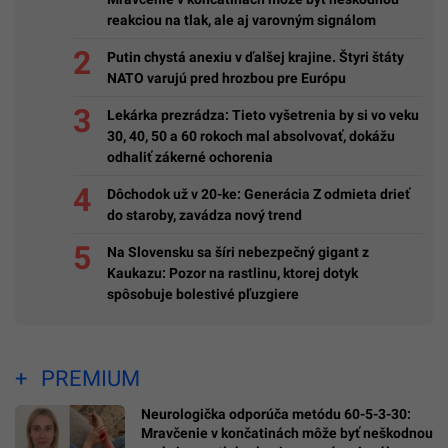
reakciou na tlak, ale aj varovným signálom
Putin chystá anexiu v ďalšej krajine. Štyri štáty
NATO varujú pred hrozbou pre Európu
Lekárka prezrádza: Tieto vyšetrenia by si vo veku
30, 40, 50 a 60 rokoch mal absolvovať, dokážu
odhaliť zákerné ochorenia
Dôchodok už v 20-ke: Generácia Z odmieta drieť
do staroby, zavádza nový trend
Na Slovensku sa šíri nebezpečný gigant z
Kaukazu: Pozor na rastlinu, ktorej dotyk
spôsobuje bolestivé pľuzgiere
PREMIUM
Neurologička odporúča metódu 60-5-3-30:
Mravčenie v končatinách môže byť neškodnou