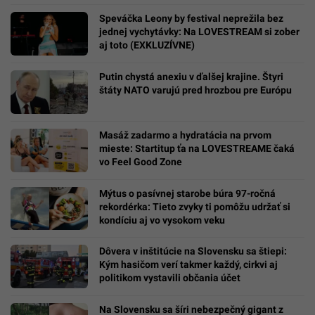
Speváčka Leony by festival neprežila bez
jednej vychytávky: Na LOVESTREAM si zober
aj toto (EXKLUZÍVNE)
Putin chystá anexiu v ďalšej krajine. Štyri
štáty NATO varujú pred hrozbou pre Európu
Masáž zadarmo a hydratácia na prvom
mieste: Startitup ťa na LOVESTREAME čaká
vo Feel Good Zone
Mýtus o pasívnej starobe búra 97-ročná
rekordérka: Tieto zvyky ti pomôžu udržať si
kondíciu aj vo vysokom veku
Dôvera v inštitúcie na Slovensku sa štiepi:
Kým hasičom verí takmer každý, cirkvi aj
politikom vystavili občania účet
Na Slovensku sa šíri nebezpečný gigant z