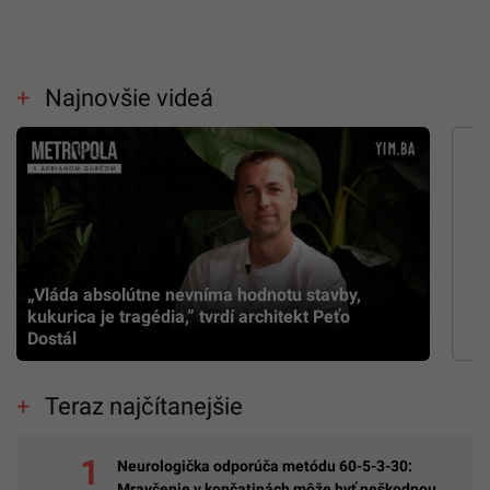
Najnovšie videá
„Vláda absolútne nevníma hodnotu stavby,
kukurica je tragédia,” tvrdí architekt Peťo
Dostál
Teraz najčítanejšie
Neurologička odporúča metódu 60-5-3-30:
Mravčenie v končatinách môže byť neškodnou