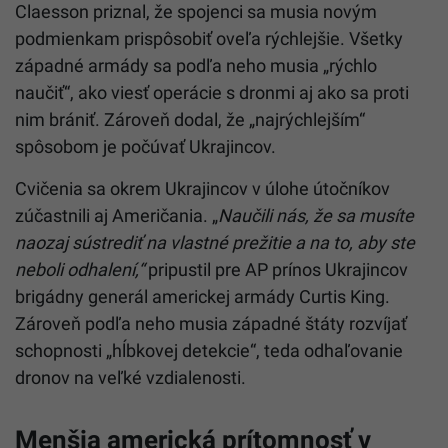
Claesson priznal, že spojenci sa musia novým
podmienkam prispôsobiť oveľa rýchlejšie. Všetky
západné armády sa podľa neho musia „rýchlo
naučiť“, ako viesť operácie s dronmi aj ako sa proti
nim brániť. Zároveň dodal, že „najrýchlejším“
spôsobom je počúvať Ukrajincov.
Cvičenia sa okrem Ukrajincov v úlohe útočníkov
zúčastnili aj Američania. „
Naučili nás, že sa musíte
naozaj sústrediť na vlastné prežitie a na to, aby ste
neboli odhalení,“
pripustil pre AP prínos Ukrajincov
brigádny generál americkej armády Curtis King.
Zároveň podľa neho musia západné štáty rozvíjať
schopnosti „hĺbkovej detekcie“, teda odhaľovanie
dronov na veľké vzdialenosti.
Menšia americká prítomnosť v