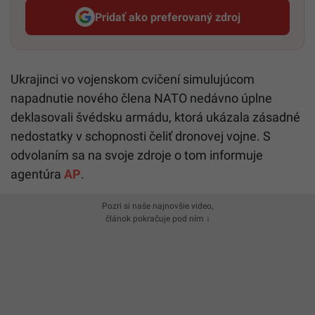
Pridať ako preferovaný zdroj
Startitup, odkaz sa otvorí v n
Ukrajinci vo vojenskom cvičení simulujúcom
napadnutie nového člena NATO nedávno úplne
deklasovali švédsku armádu, ktorá ukázala zásadné
nedostatky v schopnosti čeliť dronovej vojne. S
odvolaním sa na svoje zdroje o tom informuje
agentúra
AP
.
Pozri si naše najnovšie video,
článok pokračuje pod ním ↓