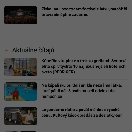
Získaj na Lovestream festivale kávu, masáž či
tetovanie úplne zadarmo
Aktuálne čítajú
Kúpeľňa v kaplnke a trek za gorilami: Svetová
elita spí v týchto 10 najluxusnejších hoteloch
sveta (REBRÍČEK)
Na kúpalisku pri Šali unikla neznáma látka.
Ľudí pálili oči, 8 osôb museli odviezť do
nemocnice
Legendárne rádio z povál má dnes vysokú
cenu. Kultový kúsok predáš za desiatky eur