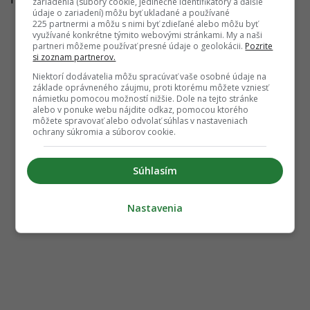
zariadenia (súbory cookie, jedinečné identifikátory a ďalšie
údaje o zariadení) môžu byť ukladané a používané
225 partnermi a môžu s nimi byť zdieľané alebo môžu byť
využívané konkrétne týmito webovými stránkami. My a naši
partneri môžeme používať presné údaje o geolokácii.
Pozrite
si zoznam partnerov.
Niektorí dodávatelia môžu spracúvať vaše osobné údaje na
základe oprávneného záujmu, proti ktorému môžete vzniesť
námietku pomocou možností nižšie. Dole na tejto stránke
alebo v ponuke webu nájdite odkaz, pomocou ktorého
môžete spravovať alebo odvolať súhlas v nastaveniach
ochrany súkromia a súborov cookie.
Súhlasím
Nastavenia