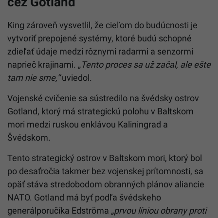
cez Gotland
King zároveň vysvetlil, že cieľom do budúcnosti je
vytvoriť prepojené systémy, ktoré budú schopné
zdieľať údaje medzi rôznymi radarmi a senzormi
naprieč krajinami. „
Tento proces sa už začal, ale ešte
tam nie sme,“
uviedol.
Vojenské cvičenie sa sústredilo na švédsky ostrov
Gotland, ktorý má strategickú polohu v Baltskom
mori medzi ruskou enklávou Kaliningrad a
Švédskom.
Tento strategický ostrov v Baltskom mori, ktorý bol
po desaťročia takmer bez vojenskej prítomnosti, sa
opäť stáva stredobodom obranných plánov aliancie
NATO. Gotland má byť podľa švédskeho
generálporučíka Edströma
„prvou líniou obrany proti