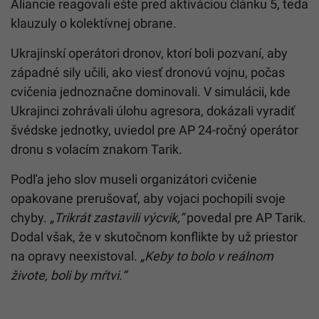
Aliancie reagovali ešte pred aktiváciou článku 5, teda
klauzuly o kolektívnej obrane.
Ukrajinskí operátori dronov, ktorí boli pozvaní, aby
západné sily učili, ako viesť dronovú vojnu, počas
cvičenia jednoznačne dominovali. V simulácii, kde
Ukrajinci zohrávali úlohu agresora, dokázali vyradiť
švédske jednotky, uviedol pre AP 24-ročný operátor
dronu s volacím znakom Tarik.
Podľa jeho slov museli organizátori cvičenie
opakovane prerušovať, aby vojaci pochopili svoje
chyby.
„Trikrát zastavili výcvik,“
povedal pre AP Tarik.
Dodal však, že v skutočnom konflikte by už priestor
na opravy neexistoval.
„Keby to bolo v reálnom
živote, boli by mŕtvi.“