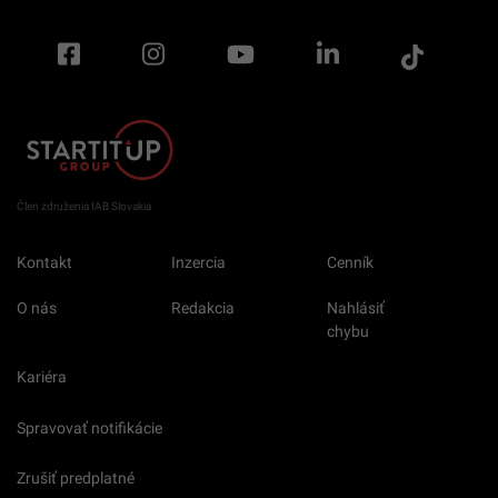
Člen združenia IAB Slovakia
Kontakt
Inzercia
Cenník
O nás
Redakcia
Nahlásiť
chybu
Kariéra
Spravovať notifikácie
Zrušiť predplatné