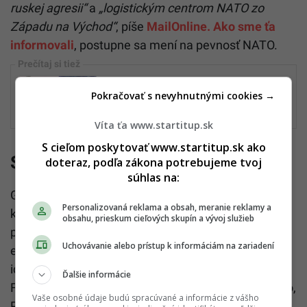
ruskej agresii“
a
„logistickým centrom NATO zo
Západu na Východ“
, píše
MailOnline.
Ako sme ťa
informovali
, postupne sa mení na pevnosť NATO.
Ostrov v srdci Baltu sa bleskovo mení na
Pokračovať s nevyhnutnými cookies →
pevnosť NATO. Je pripravený odraziť
ruskú inváziu do Európy
Víta ťa www.startitup.sk
S cieľom poskytovať www.startitup.sk ako
Strategická poloha
doteraz, podľa zákona potrebujeme tvoj
súhlas na:
Gotland leží uprostred Baltského mora, približne 96
Personalizovaná reklama a obsah, meranie reklamy a
kilometrov od švédskej pevniny, 136 kilometrov od
obsahu, prieskum cieľových skupín a vývoj služieb
pobaltských štátov a 299 kilometrov od ruskej
Uchovávanie alebo prístup k informáciám na zariadení
exklávy Kaliningrad. Región Baltského mora, pokiaľ
ide o krajiny hraničiace s morom, zahŕňa Švédsko,
Ďalšie informácie
Fínsko, Dánsko, Lotyšsko, Litvu, Estónsko, Nemecko,
Vaše osobné údaje budú spracúvané a informácie z vášho
Poľsko a Rusko.