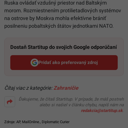
Ruska ovládať vzdušný priestor nad Baltským
morom. Rozmiestnením protilietadlových systémov
na ostrove by Moskva mohla efektívne brániť
posilneniu pobaltských štátov jednotkami NATO.
Dostaň Startitup do svojich Google odporúčaní
Pridať ako preferovaný zdroj
Startitup, odkaz sa otvorí v n
Čítaj viac z kategórie:
Zahraničie
Ďakujeme, že čítaš Startitup. V prípade, že máš postreh
alebo si našiel v článku chybu, napíš nám na
redakcia@startitup.sk
.
Zdroje:
AP
,
MailOnline.
,
Diplomatic Curier