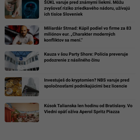
ŠÚKL varuje pred známymi liekmi. Môžu
zvyšovať riziko zriedkavého nádoru, užívajú
ich tisíce Sloveniek
Miliardár Strnad: Kúpil podiel vo firme za 83
miliónov eur. „Charakter moderných
konfliktov sa mení.“
Kauza v šou Party Shore: Polícia preveruje
podozrenie z násilného činu
Investuješ do kryptomien? NBS varuje pred
spoločnosťami podnikajúcimi bez licencie
Kúsok Talianska len hodinu od Bratislavy. Vo
Viedni opäť ožíva Aperol Spritz Piazza