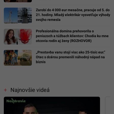
Zarobí do 4 000 eur mesačne, pracuje od 5. do
21. hodiny. Mladý elektrikár vysvetľuje výhody
svojho remesla
Profesionálna domina prehovorila o
peniazoch a túžbach klientov: Chodia ku mne
otcovia rodín aj ženy (ROZHOVOR)
„Prestavba vanu stojí viac ako 25-tisíc eur.“
Otec s dcérou premenili náhodný nápad na
biznis
Najnovšie videá