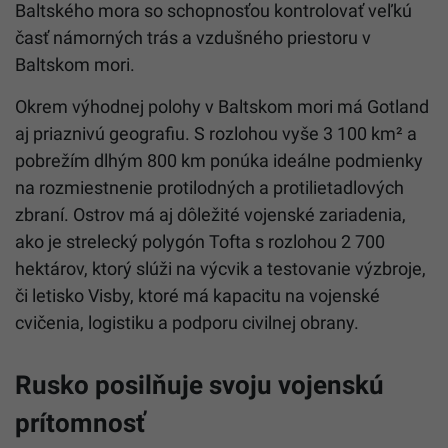
Baltského mora so schopnosťou kontrolovať veľkú
časť námorných trás a vzdušného priestoru v
Baltskom mori.
Okrem výhodnej polohy v Baltskom mori má Gotland
aj priaznivú geografiu. S rozlohou vyše 3 100 km² a
pobrežím dlhým 800 km ponúka ideálne podmienky
na rozmiestnenie protilodných a protilietadlových
zbraní. Ostrov má aj dôležité vojenské zariadenia,
ako je strelecký polygón Tofta s rozlohou 2 700
hektárov, ktorý slúži na výcvik a testovanie výzbroje,
či letisko Visby, ktoré má kapacitu na vojenské
cvičenia, logistiku a podporu civilnej obrany.
Rusko posilňuje svoju vojenskú
prítomnosť