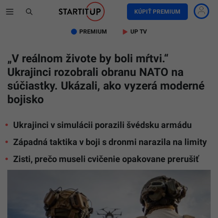
KÚPIŤ PREMIUM
PREMIUM
UP TV
„V reálnom živote by boli mŕtvi.“
Ukrajinci rozobrali obranu NATO na
súčiastky. Ukázali, ako vyzerá moderné
bojisko
Ukrajinci v simulácii porazili švédsku armádu
Západná taktika v boji s dronmi narazila na limity
Zisti, prečo museli cvičenie opakovane prerušiť
Na
snímke