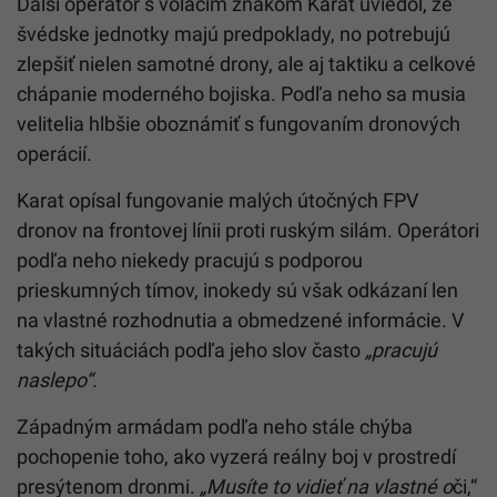
Ďalší operátor s volacím znakom Karat uviedol, že
švédske jednotky majú predpoklady, no potrebujú
zlepšiť nielen samotné drony, ale aj taktiku a celkové
chápanie moderného bojiska. Podľa neho sa musia
velitelia hlbšie oboznámiť s fungovaním dronových
operácií.
Karat opísal fungovanie malých útočných FPV
dronov na frontovej línii proti ruským silám. Operátori
podľa neho niekedy pracujú s podporou
prieskumných tímov, inokedy sú však odkázaní len
na vlastné rozhodnutia a obmedzené informácie. V
takých situáciách podľa jeho slov často
„pracujú
naslepo“.
Západným armádam podľa neho stále chýba
pochopenie toho, ako vyzerá reálny boj v prostredí
presýtenom dronmi.
„Musíte to vidieť na vlastné o
či,“