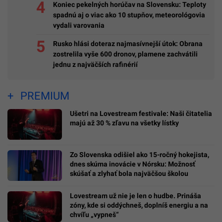
Koniec pekelných horúčav na Slovensku: Teploty
spadnú aj o viac ako 10 stupňov, meteorológovia
vydali varovania
Rusko hlási doteraz najmasívnejší útok: Obrana
zostrelila vyše 600 dronov, plamene zachvátili
jednu z najväčších rafinérií
PREMIUM
Ušetri na Lovestream festivale: Naši čitatelia
majú až 30 % zľavu na všetky lístky
Zo Slovenska odišiel ako 15-ročný hokejista,
dnes skúma inovácie v Nórsku: Možnosť
skúšať a zlyhať bola najväčšou školou
Lovestream už nie je len o hudbe. Prináša
zóny, kde si oddýchneš, doplníš energiu a na
chvíľu „vypneš“