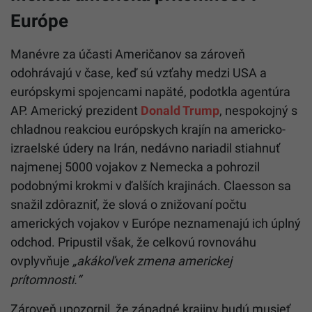
Európe
Manévre za účasti Američanov sa zároveň
odohrávajú v čase, keď sú vzťahy medzi USA a
európskymi spojencami napäté, podotkla agentúra
AP. Americký prezident
Donald Trump
, nespokojný s
chladnou reakciou európskych krajín na americko-
izraelské údery na Irán, nedávno nariadil stiahnuť
najmenej 5000 vojakov z Nemecka a pohrozil
podobnými krokmi v ďalších krajinách. Claesson sa
snažil zdôrazniť, že slová o znižovaní počtu
amerických vojakov v Európe neznamenajú ich úplný
odchod. Pripustil však, že celkovú rovnováhu
ovplyvňuje
„akákoľvek zmena americkej
prítomnosti.“
Zároveň upozornil, že západné krajiny budú musieť