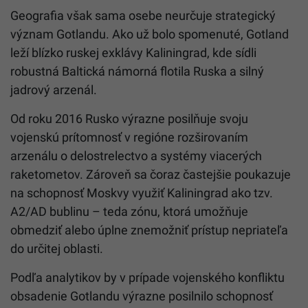
Geografia však sama osebe neurčuje strategický
význam Gotlandu. Ako už bolo spomenuté, Gotland
leží blízko ruskej exklávy Kaliningrad, kde sídli
robustná Baltická námorná flotila Ruska a silný
jadrový arzenál.
Od roku 2016 Rusko výrazne posilňuje svoju
vojenskú prítomnosť v regióne rozširovaním
arzenálu o delostrelectvo a systémy viacerých
raketometov. Zároveň sa čoraz častejšie poukazuje
na schopnosť Moskvy využiť Kaliningrad ako tzv.
A2/AD bublinu – teda zónu, ktorá umožňuje
obmedziť alebo úplne znemožniť prístup nepriateľa
do určitej oblasti.
Podľa analytikov by v prípade vojenského konfliktu
obsadenie Gotlandu výrazne posilnilo schopnosť