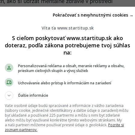
h, ako si udržať mentálne zdravie v prostredí
Pokračovať s nevyhnutnými cookies →
eme toľko informácií, čo naši predkovia za celý
Víta ťa www.startitup.sk
oberáme metódu „varenia žaby“, silu vizualizácie,
S cieľom poskytovať www.startitup.sk ako
edáme na otázku, či na nás naozaj fungujú
doteraz, podľa zákona potrebujeme tvoj súhlas
e zvieratá.
na:
pade, že máš postreh alebo si našiel v článku chybu, napíš nám na
Personalizovaná reklama a obsah, meranie reklamy a obsahu,
redakcia@startitup.sk
.
prieskum cieľových skupín a vývoj služieb
Uchovávanie alebo prístup k informáciám na zariadení
Ďalšie informácie
Vaše osobné údaje budú spracúvané a informácie z vášho zariadenia
(súbory cookie, jedinečné identifikátory a ďalšie údaje o zariadení) môžu
byť ukladané a používané 225 partnermi a môžu s nimi byť zdieľané
alebo môžu byť využívané konkrétne týmito webovými stránkami. My
a naši partneri môžeme používať presné údaje o geolokácii.
Pozrite si
zoznam partnerov.