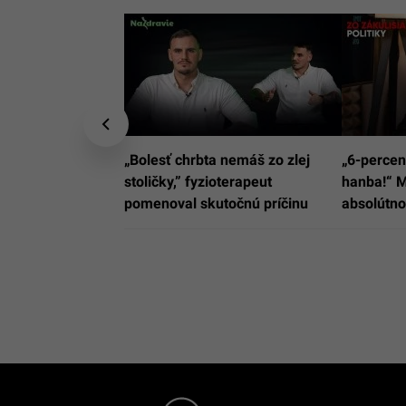
„Bolesť chrbta nemáš zo zlej
„6-percen
stoličky,” fyzioterapeut
hanba!“ M
pomenoval skutočnú príčinu
absolútn