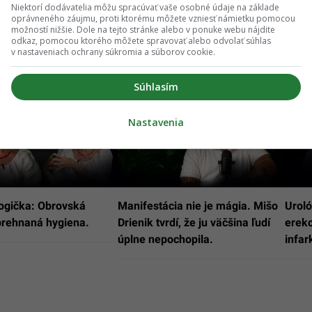
Niektorí dodávatelia môžu spracúvať vaše osobné údaje na základe
oprávneného záujmu, proti ktorému môžete vzniesť námietku pomocou
možností nižšie. Dole na tejto stránke alebo v ponuke webu nájdite
odkaz, pomocou ktorého môžete spravovať alebo odvolať súhlas
v nastaveniach ochrany súkromia a súborov cookie.
Súhlasím
Nastavenia
ogička: Obrovská
Manifestácia nie je mágia. Mišo
Uroló
prehnaná hygiena.
Drienik tvrdí, že ju väčšina ľudí
erek
úplne nepochopila.
infar