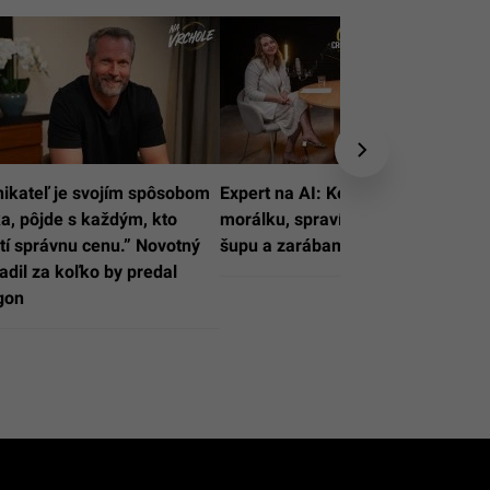
ikateľ je svojím spôsobom
Expert na AI: Keby nemám
a, pôjde s každým, kto
morálku, spravím si AI turbo
tí správnu cenu.” Novotný
šupu a zarábam 10-tisíce
adil za koľko by predal
gon