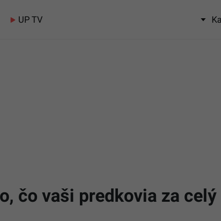
UP TV
Ka
to, čo vaši predkovia za celý