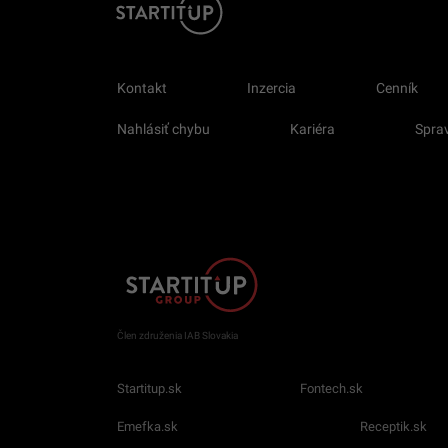
Kontakt
Inzercia
Cenník
Nahlásiť chybu
Kariéra
Sprav
Člen združenia IAB Slovakia
Startitup.sk
Fontech.sk
Emefka.sk
Receptik.sk