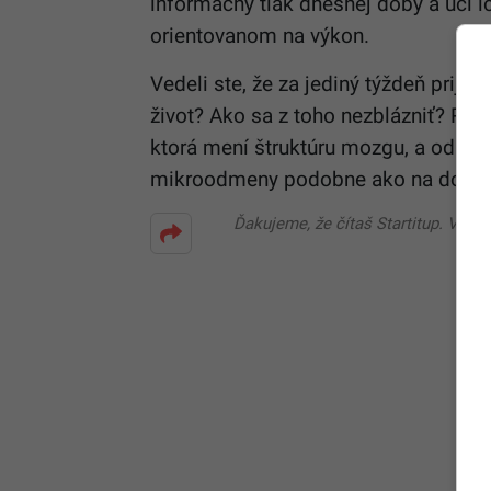
informačný tlak dnešnej doby a učí ic
orientovanom na výkon.
Vedeli ste, že za jediný týždeň prijm
život? Ako sa z toho nezblázniť? Roz
ktorá mení štruktúru mozgu, a odpov
mikroodmeny podobne ako na domác
Ďakujeme, že čítaš Startitup. V prí