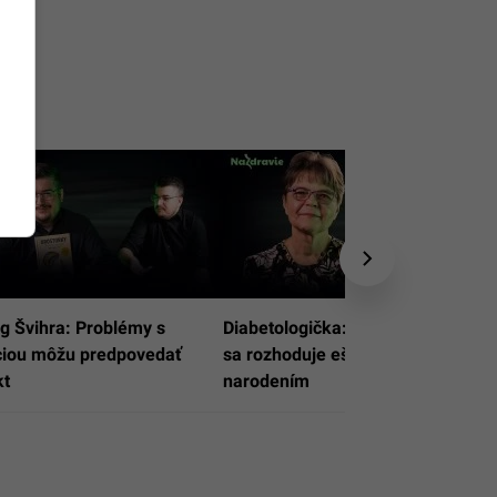
g Švihra: Problémy s
Diabetologička: O obezite dieťaťa
ciou môžu predpovedať
sa rozhoduje ešte pred
kt
narodením