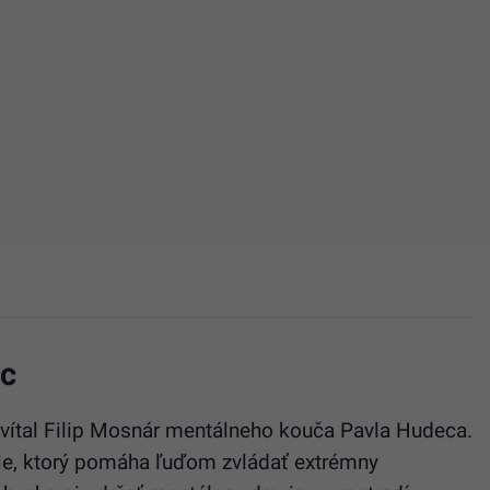
ec
rivítal Filip Mosnár mentálneho kouča Pavla Hudeca.
le, ktorý pomáha ľuďom zvládať extrémny