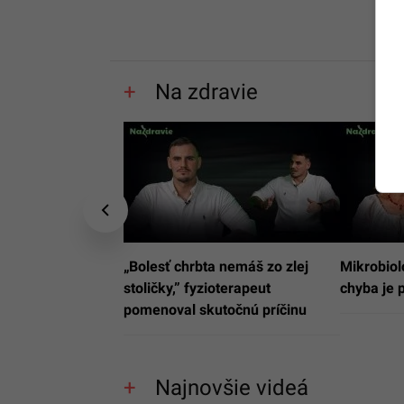
Na zdravie
„Bolesť chrbta nemáš zo zlej
Mikrobiol
stoličky,” fyzioterapeut
chyba je 
pomenoval skutočnú príčinu
Najnovšie videá