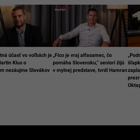
tná účasť vo voľbách je
„Fico je vraj alfasamec, čo
„Podn
artin Klus o
pomáha Slovensku,” seniori žijú
šľapk
om nezáujme Slovákov
v mylnej predstave, tvrdí Hamran
zapla
prezr
Okta