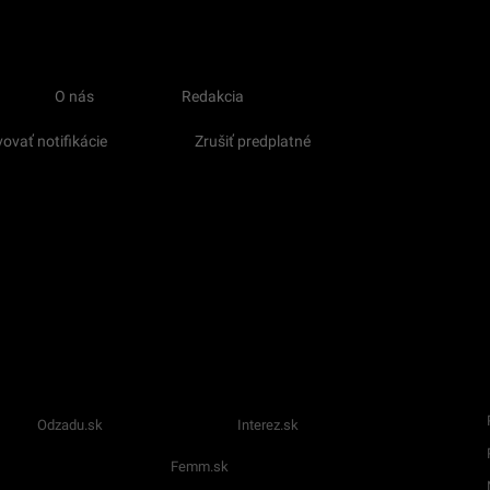
O nás
Redakcia
ovať notifikácie
Zrušiť predplatné
Odzadu.sk
Interez.sk
Femm.sk