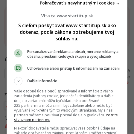
Pokračovať s nevyhnutnými cookies →
Víta ťa www.startitup.sk
Dostaň Startitup do svojich Google odporúčaní
S cieľom poskytovať www.startitup.sk ako
doteraz, podľa zákona potrebujeme tvoj
Pridať ako preferovaný zdroj
Startitup, odkaz sa otvorí v n
súhlas na:
Personalizovaná reklama a obsah, meranie reklamy a
obsahu, prieskum cieľových skupín a vývoj služieb
Čítaj viac z kategórie:
Auto
Uchovávanie alebo prístup k informáciám na zariadení
Ďakujeme, že čítaš Startitup. V prípade, že máš postreh
alebo si našiel v článku chybu, napíš nám na
Ďalšie informácie
redakcia@startitup.sk
.
Vaše osobné údaje budú spracúvané a informácie z vášho
Zdroje:
Autoviny.sk
,
Topspeed.sk
,
archív Startitup
zariadenia (súbory cookie, jedinečné identifikátory a ďalšie
údaje o zariadení) môžu byť ukladané a používané
225 partnermi a môžu s nimi byť zdieľané alebo môžu byť
Auto
využívané konkrétne týmito webovými stránkami. My a naši
partneri môžeme používať presné údaje o geolokácii.
Pozrite
Viac k téme:
autá
,
pravidlá cestnej premávky
,
si zoznam partnerov.
šoférovanie
,
zákony
Niektorí dodávatelia môžu spracúvať vaše osobné údaje na
základe oprávneného záujmu, proti ktorému môžete vzniesť