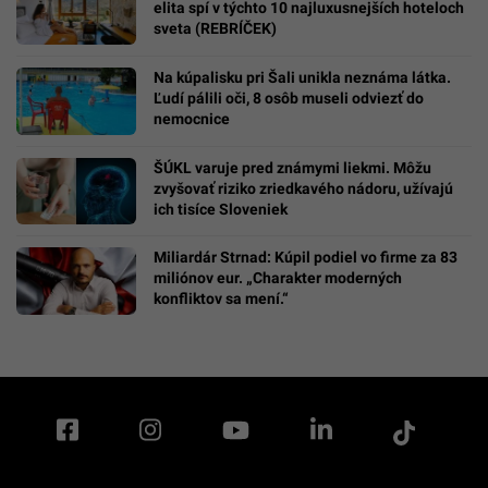
elita spí v týchto 10 najluxusnejších hoteloch
sveta (REBRÍČEK)
Na kúpalisku pri Šali unikla neznáma látka.
Ľudí pálili oči, 8 osôb museli odviezť do
nemocnice
ŠÚKL varuje pred známymi liekmi. Môžu
zvyšovať riziko zriedkavého nádoru, užívajú
ich tisíce Sloveniek
Miliardár Strnad: Kúpil podiel vo firme za 83
miliónov eur. „Charakter moderných
konfliktov sa mení.“