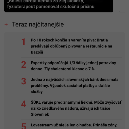
„Bolesť chrbta nemáš zo zlej stoličky,”
fyzioterapeut pomenoval skutočnú príčinu
Teraz najčítanejšie
Po 10 rokoch končia s varením piva: Bratia
predávajú obľúbený pivovar a reštaurácie na
Bazoši
Expertky odporúčajú 1/3 šálky jednej potraviny
denne. Zlý cholesterol klesne o 7 %
Jedna z najväčších slovenských bánk dnes mala
problémy. Výpadok zasiahol platby a ďalšie
služby
ŠÚKL varuje pred známymi liekmi. Môžu zvyšovať
riziko zriedkavého nádoru, užívajú ich tisíce
Sloveniek
Lovestream už nie je len o hudbe. Prináša zóny,