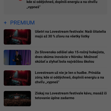
kde si oddýchneš, doplníš energiu a na chvíľu
„vypneš“
PREMIUM
Ušetri na Lovestream festivale: Naši čitatelia
majú až 30 % zľavu na všetky lístky
Zo Slovenska odišiel ako 15-ročný hokejista,
dnes skúma inovácie v Nórsku: Možnosť
skúšať a zlyhať bola najväčšou školou
Lovestream už nie je len o hudbe. Prináša
zóny, kde si oddýchneš, doplníš energiu a na
chvíľu „vypneš“
Získaj na Lovestream festivale kávu, masáž či
tetovanie úplne zadarmo