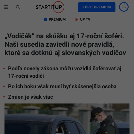
KÚPIŤ PREMIUM
PREMIUM
UP TV
„Vodičák“ na skúšku aj 17-roční šoféri.
Naši susedia zaviedli nové pravidlá,
ktoré sa dotknú aj slovenských vodičov
Podľa novely zákona môžu vozidlá šoférovať aj
17-roční vodiči
Po ich boku však musí byť skúsenejšia osoba
Zmien je však viac