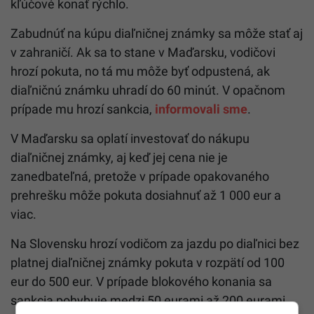
kľúčové konať rýchlo.
Zabudnúť na kúpu diaľničnej známky sa môže stať aj
v zahraničí. Ak sa to stane v Maďarsku, vodičovi
hrozí pokuta, no tá mu môže byť odpustená, ak
diaľničnú známku uhradí do 60 minút. V opačnom
prípade mu hrozí sankcia,
informovali sme
.
V Maďarsku sa oplatí investovať do nákupu
diaľničnej známky, aj keď jej cena nie je
zanedbateľná, pretože v prípade opakovaného
prehrešku môže pokuta dosiahnuť až 1 000 eur a
viac.
Na Slovensku hrozí vodičom za jazdu po diaľnici bez
platnej diaľničnej známky pokuta v rozpätí od 100
eur do 500 eur. V prípade blokového konania sa
sankcia pohybuje medzi 50 eurami až 200 eurami.