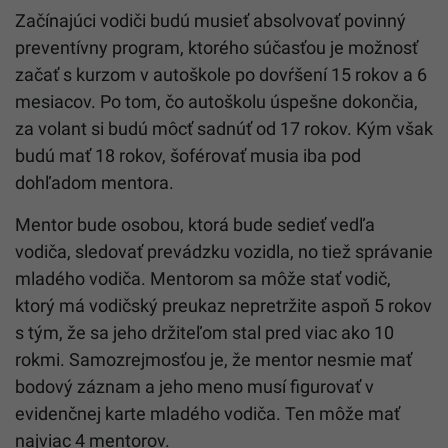
Začínajúci vodiči budú musieť absolvovať povinný
preventívny program, ktorého súčasťou je možnosť
začať s kurzom v autoškole po dovŕšení 15 rokov a 6
mesiacov. Po tom, čo autoškolu úspešne dokončia,
za volant si budú môcť sadnúť od 17 rokov. Kým však
budú mať 18 rokov, šoférovať musia iba pod
dohľadom mentora.
Mentor bude osobou, ktorá bude sedieť vedľa
vodiča, sledovať prevádzku vozidla, no tiež správanie
mladého vodiča. Mentorom sa môže stať vodič,
ktorý má vodičský preukaz nepretržite aspoň 5 rokov
s tým, že sa jeho držiteľom stal pred viac ako 10
rokmi. Samozrejmosťou je, že mentor nesmie mať
bodový záznam a jeho meno musí figurovať v
evidenčnej karte mladého vodiča. Ten môže mať
najviac 4 mentorov.