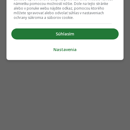
námietku pomocou možností nižšie. Dole na tejto stránke
alebo v ponuke webu nájdite odkaz, pomocou ktorého
môžete spravovať alebo odvolať súhlas v nastaveniach
ochrany súkromia a súborov cookie.
Súhlasím
Nastavenia