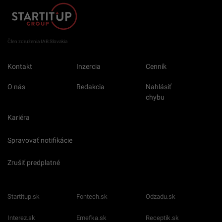
Člen združenia IAB Slovakia
Kontakt
Inzercia
Cenník
O nás
Redakcia
Nahlásiť
chybu
Kariéra
Spravovať notifikácie
Zrušiť predplatné
Startitup.sk
Fontech.sk
Odzadu.sk
Interez.sk
Emefka.sk
Receptik.sk