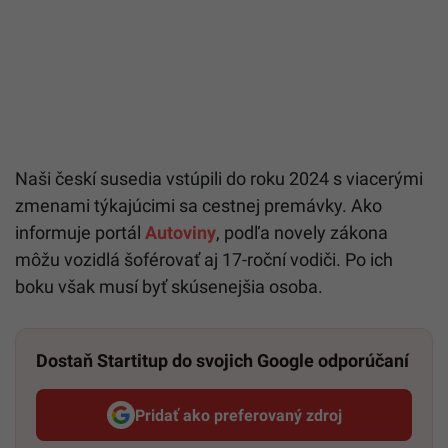
Naši českí susedia vstúpili do roku 2024 s viacerými
zmenami týkajúcimi sa cestnej premávky. Ako
informuje portál
Autoviny
, podľa novely zákona
môžu vozidlá šoférovať aj 17-roční vodiči. Po ich
boku však musí byť skúsenejšia osoba.
Dostaň Startitup do svojich Google odporúčaní
Pridať ako preferovaný zdroj
Startitup, odkaz sa otvorí v n