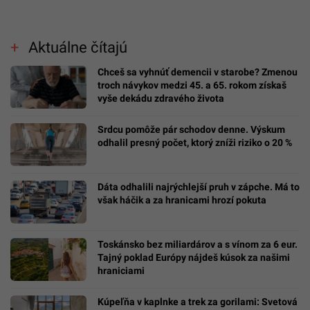
Aktuálne čítajú
Chceš sa vyhnúť demencii v starobe? Zmenou
troch návykov medzi 45. a 65. rokom získaš
vyše dekádu zdravého života
Srdcu pomôže pár schodov denne. Výskum
odhalil presný počet, ktorý zníži riziko o 20 %
Dáta odhalili najrýchlejší pruh v zápche. Má to
však háčik a za hranicami hrozí pokuta
Toskánsko bez miliardárov a s vínom za 6 eur.
Tajný poklad Európy nájdeš kúsok za našimi
hraniciami
Kúpeľňa v kaplnke a trek za gorilami: Svetová