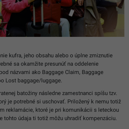
nie kufra, jeho obsahu alebo o úplne zmiznutie
rebné sa okamžite presunúť na oddelenie
sť pod názvami ako Baggage Claim, Baggage
bo Lost baggage/luggage.
atenej batožiny následne zamestnanci spíšu tzv.
ktorý je potrebné si uschovať. Priložený k nemu totiž
m reklamácie, ktoré je pri komunikácii s leteckou
 tohto údaja ti totiž môžu uhradiť kompenzáciu.