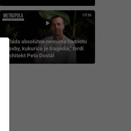
„Vláda absolútne nevníma hodnotu
stavby, kukurica je tragédia,” tvrdí
architekt Peťo Dostál