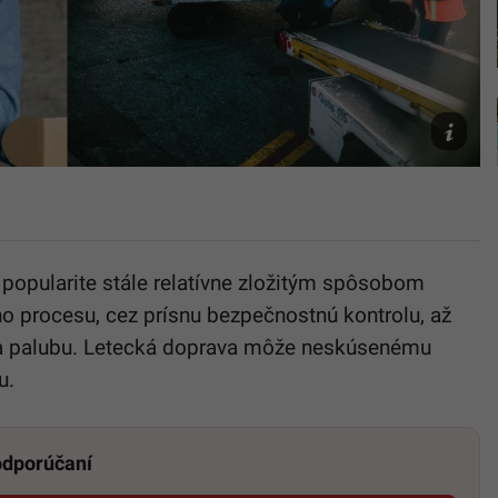
Ilustračn
fotografi
Unsplash
Erfurt,
Calle
Macaron
j popularite stále relatívne zložitým spôsobom
o procesu, cez prísnu bezpečnostnú kontrolu, až
 na palubu. Letecká doprava môže neskúsenému
u.
 odporúčaní