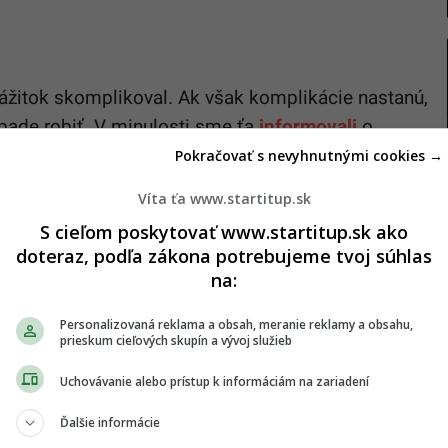
zážitok skomplikoval. Ak však komplikácie nastanú,
ípade robiť. V minulosti sme ťa
informovali
o
ešká let. Vedel by si však, čo robiť, ak by sa k tebe
Pokračovať s nevyhnutnými cookies →
bo sa nevrátila vôbec?
Víta ťa www.startitup.sk
S cieľom poskytovať www.startitup.sk ako
doteraz, podľa zákona potrebujeme tvoj súhlas
na:
pravy poškodí alebo stratí, nejde ešte o koniec
tuáciu – len v Európe sa ročne pri leteckej preprave
Personalizovaná reklama a obsah, meranie reklamy a obsahu,
prieskum cieľových skupín a vývoj služieb
1,6 milióna kusov batožiny, informuje portál
Super
k pripravené tieto problémy riešiť a sú dokonca
Uchovávanie alebo prístup k informáciám na zariadení
škody preplácať.
Ďalšie informácie