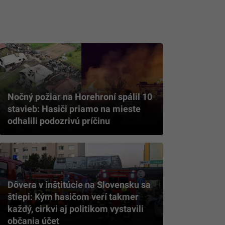
Nočný požiar na Horehroní spálil 10
stavieb: Hasiči priamo na mieste
odhalili podozrivú príčinu
Dôvera v inštitúcie na Slovensku sa
štiepi: Kým hasičom verí takmer
každý, cirkvi aj politikom vystavili
občania účet