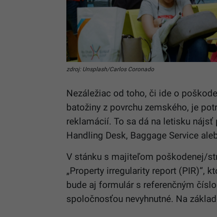
zdroj: Unsplash/Carlos Coronado
Nezáležiac od toho, či ide o poškode
batožiny z povrchu zemského, je pot
reklamácií. To sa dá na letisku náj
Handling Desk, Baggage Service ale
V stánku s majiteľom poškodenej/str
„Property irregularity report (PIR)“, 
bude aj formulár s referenčným číslo
spoločnosťou nevyhnutné. Na základe