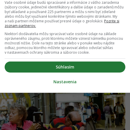
lnených aj na tvojej strane. Aby si mohol
Vaše osobné údaje budú spracúvané a informácie z vášho zariadenia
(súbory cookie, jedinečné identifikátory a ďalšie údaje o zariadení) môžu
biť, musíš sa najprv uistiť, že tvoja batožina je
byť ukladané a používané 225 partnermi a môžu s nimi byť zdieľané
alebo môžu byť využívané konkrétne týmito webovými stránkami. My
ou a kontaktným telefónnym číslom, radí
a naši partneri môžeme používať presné údaje o geolokácii.
Pozrite si
zoznam partnerov.
spĺňa túto podmienku, môžeš začať daný problém
Niektorí dodávatelia môžu spracúvať vaše osobné údaje na základe
oprávneného záujmu, proti ktorému môžete vzniesť námietku pomocou
možností nižšie. Dole na tejto stránke alebo v ponuke webu nájdite
odkaz, pomocou ktorého môžete spravovať alebo odvolať súhlas
v nastaveniach ochrany súkromia a súborov cookie.
Súhlasím
Nastavenia