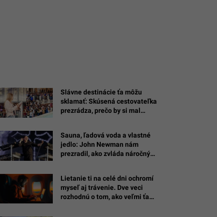
Slávne destinácie ťa môžu
sklamať: Skúsená cestovateľka
prezrádza, prečo by si mal
namiesto Ríma či Mykonosu
vybrať iné miesta
Sauna, ľadová voda a vlastné
jedlo: John Newman nám
prezradil, ako zvláda náročný
režim pred šou na Lovestreame
Lietanie ti na celé dni ochromí
myseľ aj trávenie. Dve veci
rozhodnú o tom, ako veľmi ťa
cesta zomelie