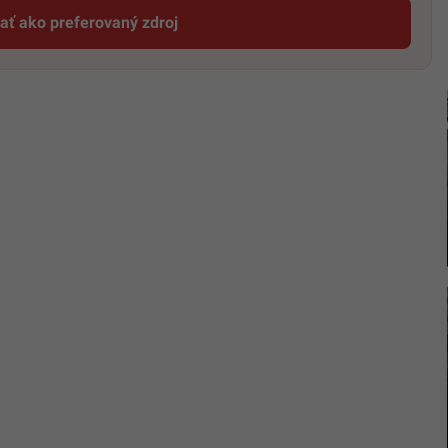
dať ako preferovaný zdroj
Startitup, odkaz sa otvorí v novom okne