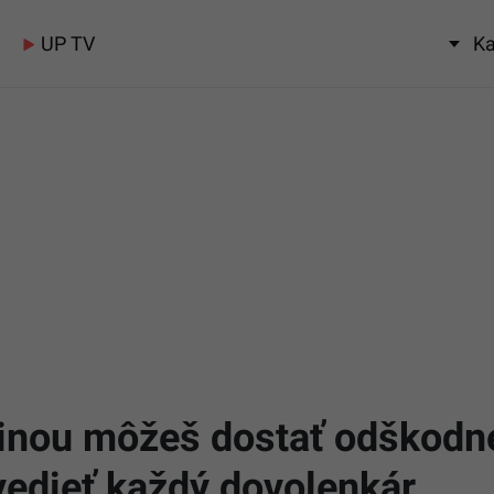
UP TV
Ka
inou môžeš dostať odškodné
 vedieť každý dovolenkár