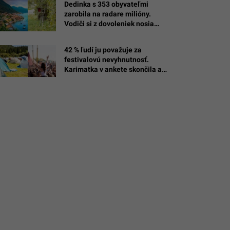
Dedinka s 353 obyvateľmi
zarobila na radare milióny.
á
Vodiči si z dovoleniek nosia
a
/Christian
drahé suveníry
42 % ľudí ju považuje za
festivalovú nevyhnutnosť.
e
Karimatka v ankete skončila až
za ňou