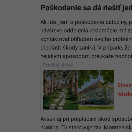
Poškodenie sa dá riešiť j
Ak ide „len“ o poškodenie batožiny, p
návšteve oddelenia reklamácie má zák
kontaktoval ohľadom svojho problému
preplatiť škody zaniká. V prípade, ž
nejakým spôsobom preukáže hodnotu 
Slová
letis
Avšak aj pri preplácaní škôd spôso
hranica. Tú stanovuje tzv. Montreal