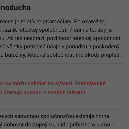
ednoducho
roces je relatívne priamočiary. Po okamžitej
azník leteckej spoločnosti 7 dní na to, aby ju
. Ak tak nespraví, povinnosť leteckej spoločnosti
e sú všetky potrebné údaje v poriadku a poškodený
batožiny, letecká spoločnosť mu škody preplatí.
ci sa môžu nalietať do sýtosti. Bratislavské
ko štartuje sezónu s novými linkami
bených samotnou spoločnosťou existuje horná
ský dohovor dostupný
tu
, a ide približne o sumu 1