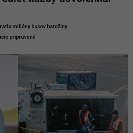
tratia milióny kusov batožiny
ácie pripravené