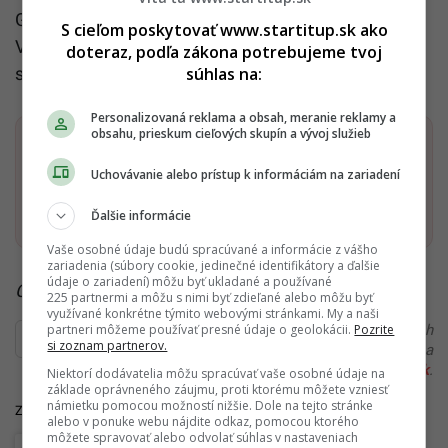
G7 pomáhať Ukrajine, zatiaľ čo sa ruský vodca
S cieľom poskytovať www.startitup.sk ako
Vladimir Putin spolieha na to, že zima pomôže jeho
doteraz, podľa zákona potrebujeme tvoj
súhlas na:
silám rozdrviť Ukrajinu.
Personalizovaná reklama a obsah, meranie reklamy a
obsahu, prieskum cieľových skupín a vývoj služieb
Dostaň Startitup do svojich Google odporúčaní
Uchovávanie alebo prístup k informáciám na zariadení
Pridať ako preferovaný zdroj
Startitup, odkaz sa otvorí v n
Ďalšie informácie
Vaše osobné údaje budú spracúvané a informácie z vášho
zariadenia (súbory cookie, jedinečné identifikátory a ďalšie
údaje o zariadení) môžu byť ukladané a používané
Čítaj viac z kategórie:
Vojna na Ukrajine
225 partnermi a môžu s nimi byť zdieľané alebo môžu byť
využívané konkrétne týmito webovými stránkami. My a naši
partneri môžeme používať presné údaje o geolokácii.
Pozrite
Ďakujeme, že čítaš Startitup. V prípade, že máš postreh
si zoznam partnerov.
alebo si našiel v článku chybu, napíš nám na
redakcia@startitup.sk
.
Niektorí dodávatelia môžu spracúvať vaše osobné údaje na
základe oprávneného záujmu, proti ktorému môžete vzniesť
námietku pomocou možností nižšie. Dole na tejto stránke
Zdroj: SITA
alebo v ponuke webu nájdite odkaz, pomocou ktorého
môžete spravovať alebo odvolať súhlas v nastaveniach
Rusko