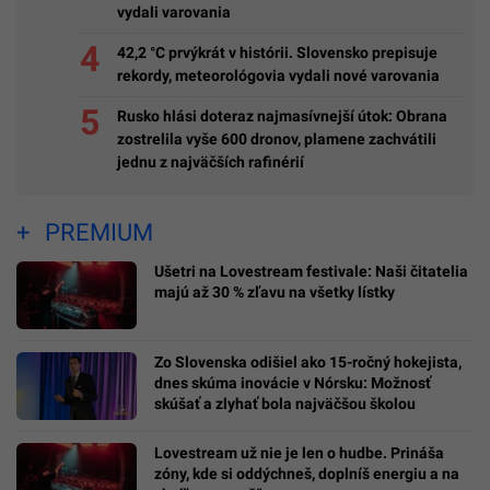
vydali varovania
42,2 °C prvýkrát v histórii. Slovensko prepisuje
rekordy, meteorológovia vydali nové varovania
Rusko hlási doteraz najmasívnejší útok: Obrana
zostrelila vyše 600 dronov, plamene zachvátili
jednu z najväčších rafinérií
PREMIUM
Ušetri na Lovestream festivale: Naši čitatelia
majú až 30 % zľavu na všetky lístky
Zo Slovenska odišiel ako 15-ročný hokejista,
dnes skúma inovácie v Nórsku: Možnosť
skúšať a zlyhať bola najväčšou školou
Lovestream už nie je len o hudbe. Prináša
zóny, kde si oddýchneš, doplníš energiu a na