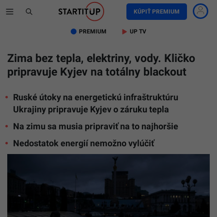
KÚPIŤ PREMIUM
PREMIUM
UP TV
Zima bez tepla, elektriny, vody. Kličko
pripravuje Kyjev na totálny blackout
Ruské útoky na energetickú infraštruktúru
Ukrajiny pripravuje Kyjev o záruku tepla
Na zimu sa musia pripraviť na to najhoršie
Nedostatok energií nemožno vylúčiť
Kyjev
postihol
masívny
výpadok
prúdu
už
31.