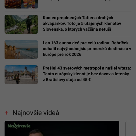
Koniec preplnených Tatier a drahých
akvaparkov. Toto je 5 utajených klenotov
Slovenska, o ktorých väčšina netuší
Len 163 eur na deň pre celú rodinu: Rebríček
odhalil najvýhodnejšiu prímorskú destináciu v
Európe pre rok 2026
Prešiel 43 svetových metropol a našiel víťaza:
Tento európsky klenot je bez davov a letenky
z Bratislavy stoja od 45 €
Najnovšie videá