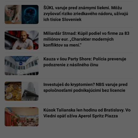
ŠÚKL varuje pred známymi liekmi. Môžu
zvyšovať riziko zriedkavého nádoru, užívajú
ich tisíce Sloveniek
Miliardár Strnad: Kúpil podiel vo firme za 83
miliónov eur. „Charakter moderných
konfliktov sa mení.“
Kauza v šou Party Shore: Polícia preveruje
podozrenie z násilného činu
Investuješ do kryptomien? NBS varuje pred
spoločnosťami podnikajúcimi bez licencie
Kúsok Talianska len hodinu od Bratislavy. Vo
Viedni opäť ožíva Aperol Spritz Piazza