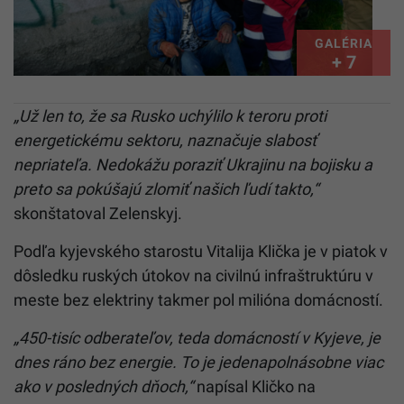
GALÉRIA
+ 7
„Už len to, že sa Rusko uchýlilo k teroru proti
energetickému sektoru, naznačuje slabosť
nepriateľa. Nedokážu poraziť Ukrajinu na bojisku a
preto sa pokúšajú zlomiť našich ľudí takto,“
skonštatoval Zelenskyj.
Podľa kyjevského starostu Vitalija Klička je v piatok v
dôsledku ruských útokov na civilnú infraštruktúru v
meste bez elektriny takmer pol milióna domácností.
„450-tisíc odberateľov, teda domácností v Kyjeve, je
dnes ráno bez energie. To je jedenapolnásobne viac
ako v posledných dňoch,“
napísal Kličko na