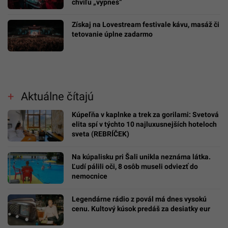
chvíľu „vypneš“
Získaj na Lovestream festivale kávu, masáž či
tetovanie úplne zadarmo
Aktuálne čítajú
Kúpeľňa v kaplnke a trek za gorilami: Svetová
elita spí v týchto 10 najluxusnejších hoteloch
sveta (REBRÍČEK)
Na kúpalisku pri Šali unikla neznáma látka.
Ľudí pálili oči, 8 osôb museli odviezť do
nemocnice
Legendárne rádio z povál má dnes vysokú
cenu. Kultový kúsok predáš za desiatky eur