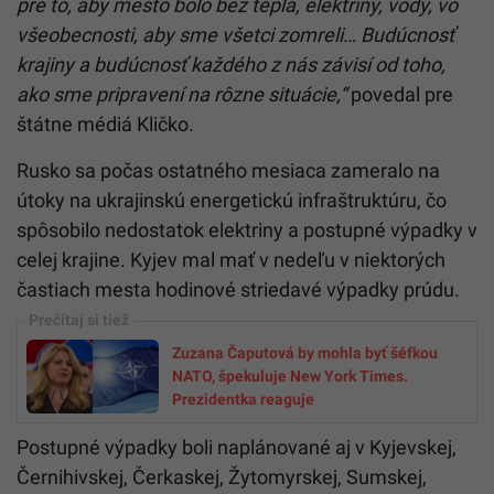
pre to, aby mesto bolo bez tepla, elektriny, vody, vo
všeobecnosti, aby sme všetci zomreli… Budúcnosť
krajiny a budúcnosť každého z nás závisí od toho,
ako sme pripravení na rôzne situácie,“
povedal pre
štátne médiá Kličko.
Rusko sa počas ostatného mesiaca zameralo na
útoky na ukrajinskú energetickú infraštruktúru, čo
spôsobilo nedostatok elektriny a postupné výpadky v
celej krajine. Kyjev mal mať v nedeľu v niektorých
častiach mesta hodinové striedavé výpadky prúdu.
Zuzana Čaputová by mohla byť šéfkou
NATO, špekuluje New York Times.
Prezidentka reaguje
Postupné výpadky boli naplánované aj v Kyjevskej,
Černihivskej, Čerkaskej, Žytomyrskej, Sumskej,