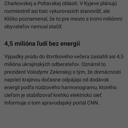
Charkovskej a Poltavskej oblasti. V Kyjeve plánujú
rozmiestniť asi tisíc vykurovacích stanovíšť, ale
Kličko poznamenal, že to pre mesto s tromi miliónmi
obyvateľov nemusí stačiť.
4,5 milióna ľudí bez energií
Výpadky prúdu do štvrtkového večera zasiahli asi 4,5
milióna ukrajinských odberateľov. Oznámil to
prezident Volodymr Zelenskyj s tým, že domácnosti
naprieč krajinou dočasne odpájajú od dodávok
energií podľa núdzového harmonogramu, ktorého
cieľom je stabilizovať krehkú elektrickú sieť.
Informuje o tom spravodajský portál CNN.