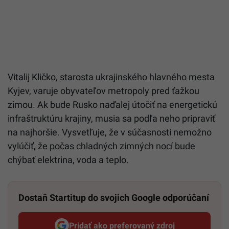
Vitalij Kličko, starosta ukrajinského hlavného mesta
Kyjev, varuje obyvateľov metropoly pred ťažkou
zimou. Ak bude Rusko naďalej útočiť na energetickú
infraštruktúru krajiny, musia sa podľa neho pripraviť
na najhoršie. Vysvetľuje, že v súčasnosti nemožno
vylúčiť, že počas chladných zimných nocí bude
chýbať elektrina, voda a teplo.
Dostaň Startitup do svojich Google odporúčaní
Pridať ako preferovaný zdroj