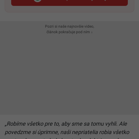
Startitup, odkaz sa otvorí v n
Pozri si naše najnovšie video,
článok pokračuje pod ním ↓
„Robíme všetko pre to, aby sme sa tomu vyhli. Ale
povedzme si úprimne, naši nepriatelia robia všetko