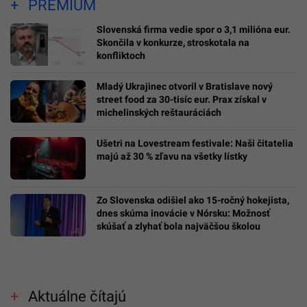
PREMIUM
Slovenská firma vedie spor o 3,1 milióna eur.
Skončila v konkurze, stroskotala na
konfliktoch
Mladý Ukrajinec otvoril v Bratislave nový
street food za 30-tisíc eur. Prax získal v
michelinských reštauráciách
Ušetri na Lovestream festivale: Naši čitatelia
majú až 30 % zľavu na všetky lístky
Zo Slovenska odišiel ako 15-ročný hokejista,
dnes skúma inovácie v Nórsku: Možnosť
skúšať a zlyhať bola najväčšou školou
Aktuálne čítajú