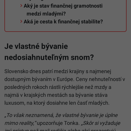
Aký je stav finančnej gramotnosti
medzi mladými?
Aká je cesta k finančnej stabilite?
Je vlastné bývanie
nedosiahnuteľným snom?
Slovensko dnes patrí medzi krajiny s najmenej
dostupným bývaním v Európe. Ceny nehnuteľností v
posledných rokoch rástli rýchlejšie než mzdy a
najmä v krajských mestách sa bývanie stáva
luxusom, na ktorý dosiahne len časť mladých.
„To však neznamená, že vlastné bývanie je úplne
mimo reality,“
upozorňuje Tonka.
„Skôr si vyžaduje
iný prístup než mali rodičia alebo aký prezentujú