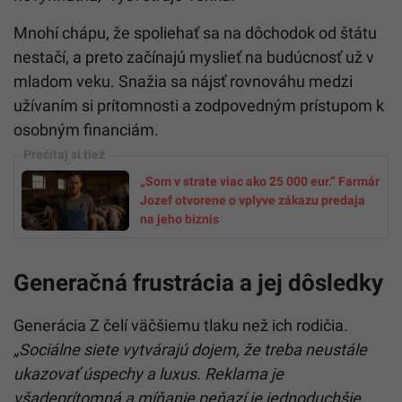
Mnohí chápu, že spoliehať sa na dôchodok od štátu
nestačí, a preto začínajú myslieť na budúcnosť už v
mladom veku. Snažia sa nájsť rovnováhu medzi
užívaním si prítomnosti a zodpovedným prístupom k
osobným financiám.
„Som v strate viac ako 25 000 eur.“ Farmár
Jozef otvorene o vplyve zákazu predaja
na jeho biznis
Generačná frustrácia a jej dôsledky
Generácia Z čelí väčšiemu tlaku než ich rodičia.
„Sociálne siete vytvárajú dojem, že treba neustále
ukazovať úspechy a luxus. Reklama je
všadeprítomná a míňanie peňazí je jednoduchšie