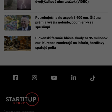
dvojtýždňový úhrn zrážok (VIDEO)
Potrebuješ na ňu aspoň 1 400 eur: Štátna
prémia vyššia nebude, podmienky sa
sprísňujú
Slovenskí farmári hlásia škody za 95 miliónov
eur: Kurence zomierajú na infarkt, horúčavy
spaľujú polia
Člen združenia IAB Slovakia