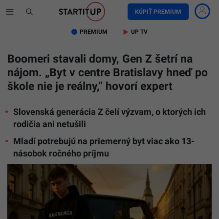
KÚPIŤ PREMIUM
PREMIUM
UP TV
Boomeri stavali domy, Gen Z šetrí na
nájom. „Byt v centre Bratislavy hneď po
škole nie je reálny,“ hovorí expert
Slovenská generácia Z čelí výzvam, o ktorých ich
rodičia ani netušili
Mladí potrebujú na priemerný byt viac ako 13-
násobok ročného príjmu