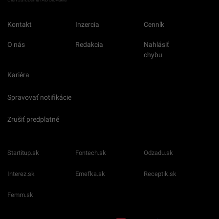
Kontakt
Inzercia
Cenník
O nás
Redakcia
Nahlásiť
chybu
Kariéra
Spravovať notifikácie
Zrušiť predplatné
Startitup.sk
Fontech.sk
Odzadu.sk
Interez.sk
Emefka.sk
Receptik.sk
Femm.sk