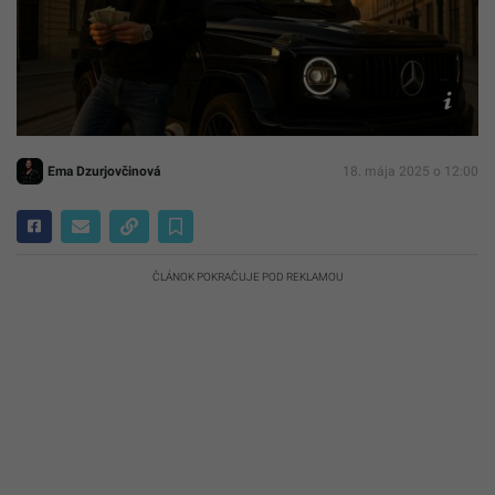
Ilustračn
fotografi
AI
Ema Dzurjovčinová
18. mája 2025 o 12:00
ČLÁNOK POKRAČUJE POD REKLAMOU