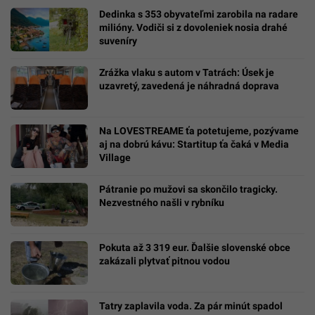
Dedinka s 353 obyvateľmi zarobila na radare
milióny. Vodiči si z dovoleniek nosia drahé
suveníry
Zrážka vlaku s autom v Tatrách: Úsek je
uzavretý, zavedená je náhradná doprava
Na LOVESTREAME ťa potetujeme, pozývame
aj na dobrú kávu: Startitup ťa čaká v Media
Village
Pátranie po mužovi sa skončilo tragicky.
Nezvestného našli v rybníku
Pokuta až 3 319 eur. Ďalšie slovenské obce
zakázali plytvať pitnou vodou
Tatry zaplavila voda. Za pár minút spadol