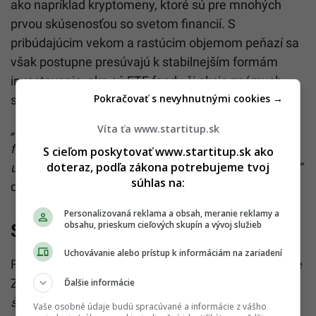
ako napríklad kryptomeny, ktoré sú pre mnohých
prvou skúsenosťou so svetom financií. S
pribúdajúcim vekom a rastúcim objemom peňazí sa
však postupne presúvajú k stabilnejším formám
investovania, ako sú ETF fondy či akcie známych
Pokračovať s nevyhnutnými cookies →
spoločností.
Víta ťa www.startitup.sk
„Informácie čerpajú najmä z internetu, sledujú
finančný obsah na sociálnych sieťach a pre rady sa
S cieľom poskytovať www.startitup.sk ako
doteraz, podľa zákona potrebujeme tvoj
už neobracajú na banky alebo finančných poradcov,“
súhlas na:
dodáva expert.
Personalizovaná reklama a obsah, meranie reklamy a
obsahu, prieskum cieľových skupín a vývoj služieb
Stav finančnej gramotnosti
Uchovávanie alebo prístup k informáciám na zariadení
Finančná gramotnosť mladých Slovákov z generácie
Z sa síce zlepšuje, no stále má svoje rezervy.
„V
Ďalšie informácie
školách sa o peniazoch hovorí málo a doma často
Vaše osobné údaje budú spracúvané a informácie z vášho