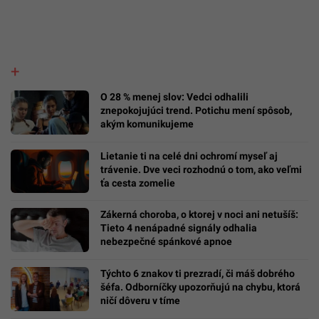
O 28 % menej slov: Vedci odhalili
znepokojujúci trend. Potichu mení spôsob,
akým komunikujeme
Lietanie ti na celé dni ochromí myseľ aj
trávenie. Dve veci rozhodnú o tom, ako veľmi
ťa cesta zomelie
Zákerná choroba, o ktorej v noci ani netušíš:
Tieto 4 nenápadné signály odhalia
nebezpečné spánkové apnoe
Týchto 6 znakov ti prezradí, či máš dobrého
šéfa. Odborníčky upozorňujú na chybu, ktorá
ničí dôveru v tíme