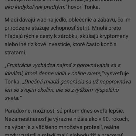
ako kedykoľvek predtým,“
hovorí Tonka.
Mladí dávajú viac na jedlo, oblečenie a zábavu, čo im
prirodzene sťažuje schopnosť šetriť. Mnohí preto
hľadajú rýchle cesty k zárobku, skúšajú kryptomeny
alebo iné rizikové investície, ktoré často končia
stratami.
„Frustrácia vychádza najmä z porovnávania sa s
ideálmi, ktoré denne vidia v online svete,“
vysvetľuje
Tonka.
„Dnešná mladá generácia sa už neporovnáva
len so svojím okolím, ale so zvyškom vyspelého
sveta.“
Paradoxne, možnosti sú pritom dnes oveľa lepšie.
Nezamestnanosť je výrazne nižšia ako v 90. rokoch,
na výber je z väčšieho množstva profesií, reálne
mzdy vzrástli a mladí majú slobodu žiť a pracovať