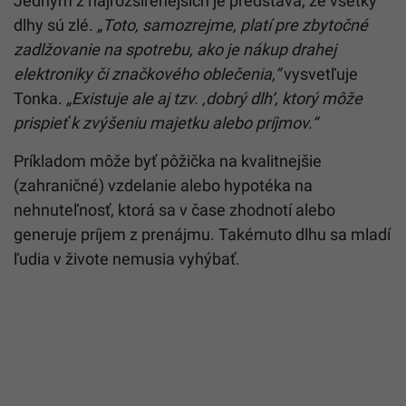
Jedným z najrozšírenejších je predstava, že všetky
dlhy sú zlé.
„Toto, samozrejme, platí pre zbytočné
zadlžovanie na spotrebu, ako je nákup drahej
elektroniky či značkového oblečenia,“
vysvetľuje
Tonka.
„Existuje ale aj tzv. ‚dobrý dlh‘, ktorý môže
prispieť k zvýšeniu majetku alebo príjmov.“
Príkladom môže byť pôžička na kvalitnejšie
(zahraničné) vzdelanie alebo hypotéka na
nehnuteľnosť, ktorá sa v čase zhodnotí alebo
generuje príjem z prenájmu. Takémuto dlhu sa mladí
ľudia v živote nemusia vyhýbať.