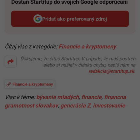
Dostaň Startitup do svojich Google odporúčaní
Pridať ako preferovaný zdroj
Startitup, odkaz sa otvorí v n
Čítaj viac z kategórie:
Financie a kryptomeny
Ďakujeme, že čítaš Startitup. V prípade, že máš postreh
alebo si našiel v článku chybu, napíš nám na
redakcia@startitup.sk
.
Financie a kryptomeny
Viac k téme:
bývanie mladých
,
financie
,
financna
gramotnost slovakov
,
generácia Z
,
investovanie