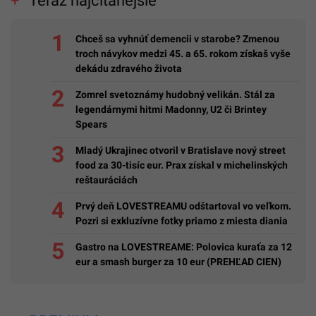
Teraz najčítanejšie
Chceš sa vyhnúť demencii v starobe? Zmenou
troch návykov medzi 45. a 65. rokom získaš vyše
dekádu zdravého života
Zomrel svetoznámy hudobný velikán. Stál za
legendárnymi hitmi Madonny, U2 či Brintey
Spears
Mladý Ukrajinec otvoril v Bratislave nový street
food za 30-tisíc eur. Prax získal v michelinských
reštauráciách
Prvý deň LOVESTREAMU odštartoval vo veľkom.
Pozri si exkluzívne fotky priamo z miesta diania
Gastro na LOVESTREAME: Polovica kuraťa za 12
eur a smash burger za 10 eur (PREHĽAD CIEN)