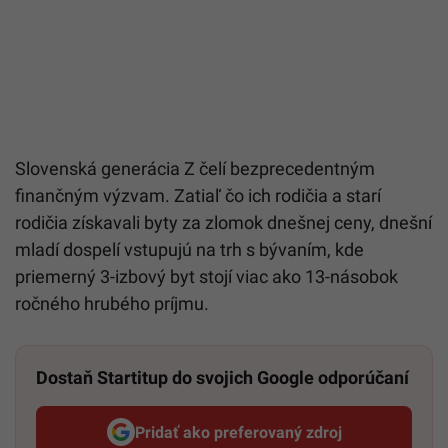
Slovenská generácia Z čelí bezprecedentným
finančným výzvam. Zatiaľ čo ich rodičia a starí
rodičia získavali byty za zlomok dnešnej ceny, dnešní
mladí dospelí vstupujú na trh s bývaním, kde
priemerný 3-izbový byt stojí viac ako 13-násobok
ročného hrubého príjmu.
Dostaň Startitup do svojich Google odporúčaní
Pridať ako preferovaný zdroj
Startitup, odkaz sa otvorí v n