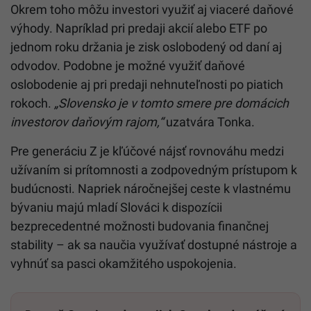
Okrem toho môžu investori využiť aj viaceré daňové
výhody. Napríklad pri predaji akcií alebo ETF po
jednom roku držania je zisk oslobodený od daní aj
odvodov. Podobne je možné využiť daňové
oslobodenie aj pri predaji nehnuteľnosti po piatich
rokoch.
„Slovensko je v tomto smere pre domácich
investorov daňovým rajom,“
uzatvára Tonka.
Pre generáciu Z je kľúčové nájsť rovnováhu medzi
užívaním si prítomnosti a zodpovedným prístupom k
budúcnosti. Napriek náročnejšej ceste k vlastnému
bývaniu majú mladí Slováci k dispozícii
bezprecedentné možnosti budovania finančnej
stability – ak sa naučia využívať dostupné nástroje a
vyhnúť sa pasci okamžitého uspokojenia.