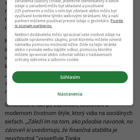
zariadenia (súbory cookie, jedinečné identifikátory a ďalšie
vôbec,“
upozorňuje Tonka. Mladí sa teda často učia
údaje o zariadení) môžu byť ukladané a používané
metódou pokus a omyl, čo je pri veľkých
225 partnermi a môžu s nimi byť zdieľané alebo môžu byť
využívané konkrétne týmito webovými stránkami. My a naši
rozhodnutiach o hypotéke či investovaní príliš
partneri môžeme používať presné údaje o geolokácii.
Pozrite
si zoznam partnerov.
riskantné.
Niektorí dodávatelia môžu spracúvať vaše osobné údaje na
základe oprávneného záujmu, proti ktorému môžete vzniesť
Na sociálnych sieťach síce sledujú finančných
námietku pomocou možností nižšie. Dole na tejto stránke
influencerov, no tí sa líšia kvalitou. Bez základných
alebo v ponuke webu nájdite odkaz, pomocou ktorého
môžete spravovať alebo odvolať súhlas v nastaveniach
vedomostí je ťažké rozoznať, čo je dobrá rada a čo
ochrany súkromia a súborov cookie.
len reklama alebo sledovanie vlastných záujmov.
„Ďalšou prekážkou je, že často sa nemajú koho
Súhlasím
spýtať ani doma. Mnohí rodičia s investovaním
nemajú vlastné skúsenosti,“
dodáva Tonka.
Nastavenia
Generácia Z túži po zážitkoch, cestovaní a
modernom životnom štýle, ktorý vidia na sociálnych
sieťach.
„Záleží im na tom, ako pôsobia navonok, no
zároveň si uvedomujú, že finančná stabilita je
nevyhnutná,“
vysvetľuje Tonka.