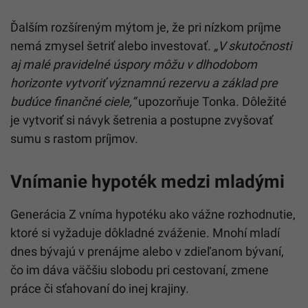
Ďalším rozšíreným mýtom je, že pri nízkom príjme
nemá zmysel šetriť alebo investovať.
„V skutočnosti
aj malé pravidelné úspory môžu v dlhodobom
horizonte vytvoriť významnú rezervu a základ pre
budúce finančné ciele,“
upozorňuje Tonka. Dôležité
je vytvoriť si návyk šetrenia a postupne zvyšovať
sumu s rastom príjmov.
Vnímanie hypoték medzi mladými
Generácia Z vníma hypotéku ako vážne rozhodnutie,
ktoré si vyžaduje dôkladné zváženie. Mnohí mladí
dnes bývajú v prenájme alebo v zdieľanom bývaní,
čo im dáva väčšiu slobodu pri cestovaní, zmene
práce či sťahovaní do inej krajiny.