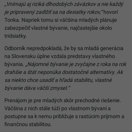
„Vnímajú aj riziká dlhodobých záväzkov a nie každý
je pripravený zadlžiť sa na desiatky rokov,“
hovorí
Tonka. Napriek tomu si väčšina mladých plánuje
zabezpečiť vlastné bývanie, najčastejšie okolo
tridsiatky.
Odborník nepredpokladá, že by sa mladá generácia
na Slovensku úplne vzdala predstavy vlastného
bývania.
„Nájomné bývanie je zvyčajne z roka na rok
drahšie a štát neponúka dostatočné alternatívy. Ak
sa niekto chce usadiť a hľadá stabilitu, vlastné
bývanie dáva väčší zmysel.“
Prenájom je pre mladých skôr prechodné riešenie.
Väčšina z nich stále túži po vlastnom bývaní a
postupne sa k nemu približuje s rastúcim príjmom a
finančnou stabilitou.