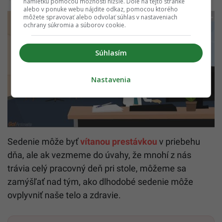
námietku pomocou možností nižšie. Dole na tejto stránke
alebo v ponuke webu nájdite odkaz, pomocou ktorého
môžete spravovať alebo odvolať súhlas v nastaveniach
ochrany súkromia a súborov cookie.
Súhlasím
Nastavenia
Sedenie môže byť
vítanou prestávkou
v priebehu
dňa, ale ak vezmeme do úvahy, že mnohí z nás
trávia celý pracovný deň pri stole, môžeme sa
zamýšľať nad tým, ako dlhodobé sedenie môže
ovplyvniť naše telo a zdravie.