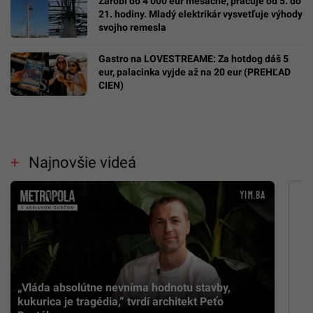
Zarobí do 4 000 eur mesačne, pracuje od 5. do
21. hodiny. Mladý elektrikár vysvetľuje výhody
svojho remesla
Gastro na LOVESTREAME: Za hotdog dáš 5
eur, palacinka vyjde až na 20 eur (PREHĽAD
CIEN)
Najnovšie videá
„Vláda absolútne nevníma hodnotu stavby,
kukurica je tragédia,” tvrdí architekt Peťo