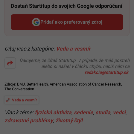
Dostaň Startitup do svojich Google odporúčaní
Pridať ako preferovaný zdroj
Startitup, odkaz sa otvorí v n
Čítaj viac z kategórie:
Veda a vesmír
Ďakujeme, že čítaš Startitup. V prípade, že máš postreh
alebo si našiel v článku chybu, napíš nám na
redakcia@startitup.sk
.
Zdroje:
BMJ
,
BetterHealth
,
American Association of Cancer Research
,
The Conversation
Veda a vesmír
Viac k téme:
fyzická aktivita
,
sedenie
,
studia
,
vedci
,
zdravotné problémy
,
životný štýl