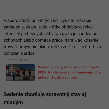
Viacero štúdií, pri ktorých boli využité meracie
zariadenia, ukazuje, že krátke obdobia vysokej
intenzity pri bežných aktivitách, ako je chôdza po
schodoch alebo domáce práce, napríklad kosenie
trávy či umývanie okien, môžu znížiť riziko úmrtia a
ochorenia srdca.
Svedectvo ženy, ktorej sa podarilo ujsť z
KĽDR: Na ulici som videla umierajúcich a
mŕtvych. Necítila som nič
Sedenie zhoršuje zdravotný stav aj
mladým