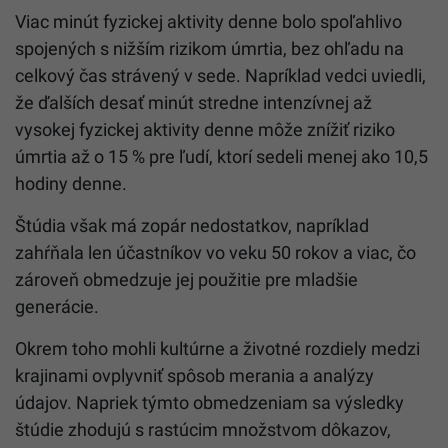
Viac minút fyzickej aktivity denne bolo spoľahlivo
spojených s nižším rizikom úmrtia, bez ohľadu na
celkový čas strávený v sede. Napríklad vedci uviedli,
že ďalších desať minút stredne intenzívnej až
vysokej fyzickej aktivity denne môže znížiť riziko
úmrtia až o 15 % pre ľudí, ktorí sedeli menej ako 10,5
hodiny denne.
Štúdia však má zopár nedostatkov, napríklad
zahŕňala len účastníkov vo veku 50 rokov a viac, čo
zároveň obmedzuje jej použitie pre mladšie
generácie.
Okrem toho mohli kultúrne a životné rozdiely medzi
krajinami ovplyvniť spôsob merania a analýzy
údajov. Napriek týmto obmedzeniam sa výsledky
štúdie zhodujú s rastúcim množstvom dôkazov,