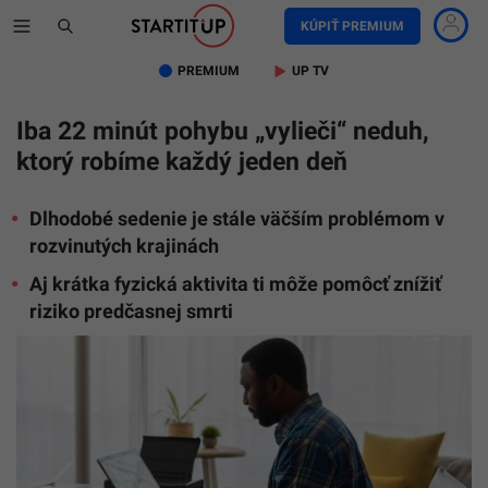
KÚPIŤ PREMIUM
PREMIUM
UP TV
Iba 22 minút pohybu „vylieči“ neduh,
ktorý robíme každý jeden deň
Dlhodobé sedenie je stále väčším problémom v
rozvinutých krajinách
Aj krátka fyzická aktivita ti môže pomôcť znížiť
riziko predčasnej smrti
Ilustračn