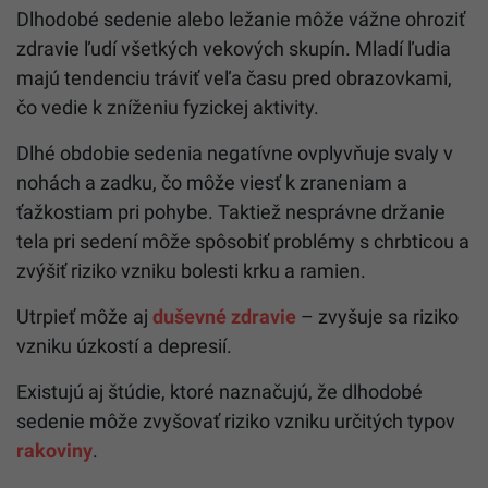
Dlhodobé sedenie alebo ležanie môže vážne ohroziť
zdravie ľudí všetkých vekových skupín. Mladí ľudia
majú tendenciu tráviť veľa času pred obrazovkami,
čo vedie k zníženiu fyzickej aktivity.
Dlhé obdobie sedenia negatívne ovplyvňuje svaly v
nohách a zadku, čo môže viesť k zraneniam a
ťažkostiam pri pohybe. Taktiež nesprávne držanie
tela pri sedení môže spôsobiť problémy s chrbticou a
zvýšiť riziko vzniku bolesti krku a ramien.
Utrpieť môže aj
duševné zdravie
– zvyšuje sa riziko
vzniku úzkostí a depresií.
Existujú aj štúdie, ktoré naznačujú, že dlhodobé
sedenie môže zvyšovať riziko vzniku určitých typov
rakoviny
.