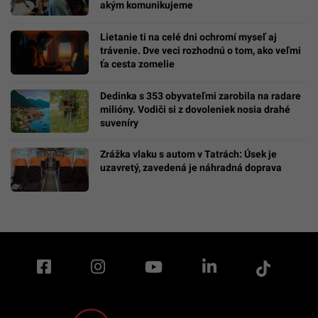
akým komunikujeme
Lietanie ti na celé dni ochromí myseľ aj
trávenie. Dve veci rozhodnú o tom, ako veľmi
ťa cesta zomelie
Dedinka s 353 obyvateľmi zarobila na radare
milióny. Vodiči si z dovoleniek nosia drahé
suveníry
Zrážka vlaku s autom v Tatrách: Úsek je
uzavretý, zavedená je náhradná doprava