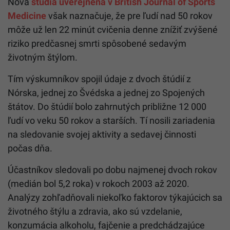
Nová
štúdia uverejnená v British Journal of Sports
Medicine
však naznačuje, že pre ľudí nad 50 rokov
môže už len 22 minút cvičenia denne znížiť zvýšené
riziko predčasnej smrti spôsobené sedavým
životným štýlom.
Tím výskumníkov spojil údaje z dvoch štúdií z
Nórska, jednej zo Švédska a jednej zo Spojených
štátov. Do štúdií bolo zahrnutých približne 12 000
ľudí vo veku 50 rokov a starších. Tí nosili zariadenia
na sledovanie svojej aktivity a sedavej činnosti
počas dňa.
Účastníkov sledovali po dobu najmenej dvoch rokov
(medián bol 5,2 roka) v rokoch 2003 až 2020.
Analýzy zohľadňovali niekoľko faktorov týkajúcich sa
životného štýlu a zdravia, ako sú vzdelanie,
konzumácia alkoholu, fajčenie a predchádzajúce