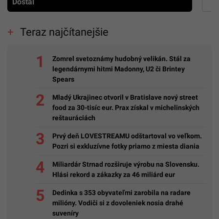
Dostál
Teraz najčítanejšie
Zomrel svetoznámy hudobný velikán. Stál za
legendárnymi hitmi Madonny, U2 či Brintey
Spears
Mladý Ukrajinec otvoril v Bratislave nový street
food za 30-tisíc eur. Prax získal v michelinských
reštauráciách
Prvý deň LOVESTREAMU odštartoval vo veľkom.
Pozri si exkluzívne fotky priamo z miesta diania
Miliardár Strnad rozširuje výrobu na Slovensku.
Hlási rekord a zákazky za 46 miliárd eur
Dedinka s 353 obyvateľmi zarobila na radare
milióny. Vodiči si z dovoleniek nosia drahé
suveníry