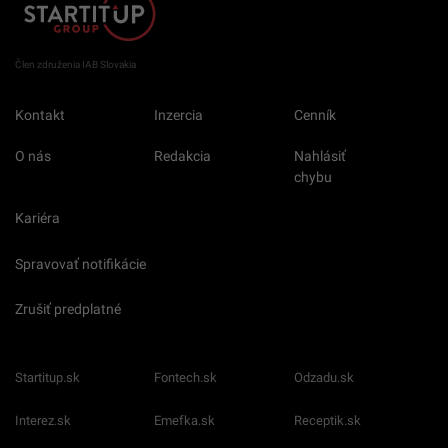
Člen združenia IAB Slovakia
Kontakt
Inzercia
Cenník
O nás
Redakcia
Nahlásiť
chybu
Kariéra
Spravovať notifikácie
Zrušiť predplatné
Startitup.sk
Fontech.sk
Odzadu.sk
Interez.sk
Emefka.sk
Receptik.sk