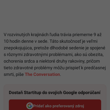
V rozvinutých krajinách ľudia trávia priemerne 9 až
10 hodín denne v sede. Táto skutočnosť je veľmi
znepokojujúca, pretože dlhodobé sedenie je spojené
s rôznymi zdravotnými problémami, ako sú obezita,
ochorenia srdca a niektoré druhy rakoviny, pričom
tieto zdravotné problémy môžu prispieť k predčasnej
smrti, píše
The Conversation
.
Dostaň Startitup do svojich Google odporúčaní
Pridať ako preferovaný zdroj
Startitup, odkaz sa otvorí v n