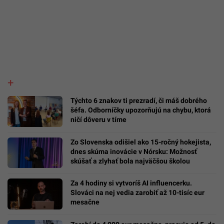
Týchto 6 znakov ti prezradí, či máš dobrého
šéfa. Odborníčky upozorňujú na chybu, ktorá
ničí dôveru v tíme
Zo Slovenska odišiel ako 15-ročný hokejista,
dnes skúma inovácie v Nórsku: Možnosť
skúšať a zlyhať bola najväčšou školou
Za 4 hodiny si vytvoríš AI influencerku.
Slováci na nej vedia zarobiť až 10-tisíc eur
mesačne