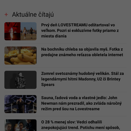
Aktuálne čítajú
Prvý deň LOVESTREAMU odštartoval vo
veľkom. Pozri si exkluzívne fotky priamo z
miesta diania
Na bochníku chleba sa objavila myš. Fotka z
predajne známeho reťazca obletela internet
Zomrel svetoznámy hudobný velikán. Stál za
legendárnymi hitmi Madonny, U2 či Brintey
Spears
Sauna, ľadová voda a vlastné jedlo: John
Newman nám prezradil, ako zvláda náročný
režim pred šou na Lovestreame
O 28 % menej slov: Vedci odhalili
znepokojujúci trend. Potichu mení spôsob,