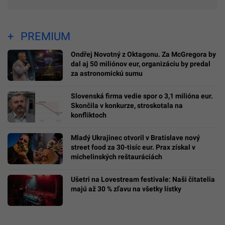
PREMIUM
Ondřej Novotný z Oktagonu. Za McGregora by
dal aj 50 miliónov eur, organizáciu by predal
za astronomickú sumu
Slovenská firma vedie spor o 3,1 milióna eur.
Skončila v konkurze, stroskotala na
konfliktoch
Mladý Ukrajinec otvoril v Bratislave nový
street food za 30-tisíc eur. Prax získal v
michelinských reštauráciách
Ušetri na Lovestream festivale: Naši čitatelia
majú až 30 % zľavu na všetky lístky