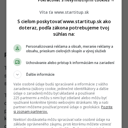
Víta ťa www.startitup.sk
S cieľom poskytovať www.startitup.sk ako
doteraz, podľa zákona potrebujeme tvoj
súhlas na:
Personalizovaná reklama a obsah, meranie reklamy a
obsahu, prieskum cieľových skupín a vývoj služieb
Párminútová prestávka
Uchovávanie alebo prístup k informáciám na zariadení
Toto krátke
video
sa zaoberá vedeckými aspektmi
Ďalšie informácie
sedenia, od odporúčaného počtu hodín strávených v
sede až po rôzne nesprávne držania tela.
Vaše osobné údaje budú spracúvané a informácie z vášho
zariadenia (súbory cookie, jedinečné identifikátory a ďalšie
údaje o zariadení) môžu byť ukladané a používané
Taktiež ukazuje, ako sedenie ovplyvňuje našu
225 partnermi a môžu s nimi byť zdieľané alebo môžu byť
chrbticu, pľúca, mozog a fyziológiu. Nakoniec video
využívané konkrétne týmito webovými stránkami. My a naši
partneri môžeme používať presné údaje o geolokácii.
Pozrite
ponúka bezpečné preventívne metódy a techniky,
si zoznam partnerov.
ktoré by mal každý použiť, ak musí sedieť dlhšie
Niektorí dodávatelia môžu spracúvať vaše osobné údaje na
základe oprávneného záujmu, proti ktorému môžete vzniesť
obdobie.