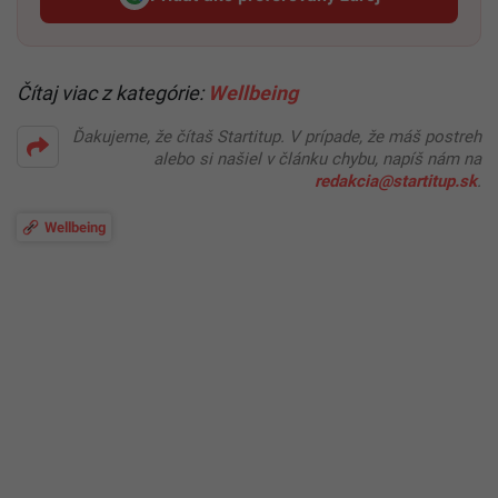
Startitup, odkaz sa otvorí v n
Čítaj viac z kategórie:
Wellbeing
Ďakujeme, že čítaš Startitup. V prípade, že máš postreh
alebo si našiel v článku chybu, napíš nám na
redakcia@startitup.sk
.
Wellbeing