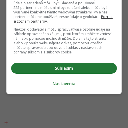
údaje o zariadení) môžu byť ukladané a používané
225 partnermi a môžu s nimi byť zdieľané alebo môžu byť
využívané konkrétne týmito webovými stránkami. My a naši
partneri môžeme používať presné údaje o geolokácii.
Pozrite
si zoznam partnerov.
Niektorí dodávatelia môžu spracúvať vaše osobné údaje na
základe oprávneného záujmu, proti ktorému môžete vzniesť
námietku pomocou možností nižšie. Dole na tejto stránke
alebo v ponuke webu nájdite odkaz, pomocou ktorého
môžete spravovať alebo odvolať súhlas v nastaveniach
ochrany súkromia a súborov cookie.
Súhlasím
Nastavenia