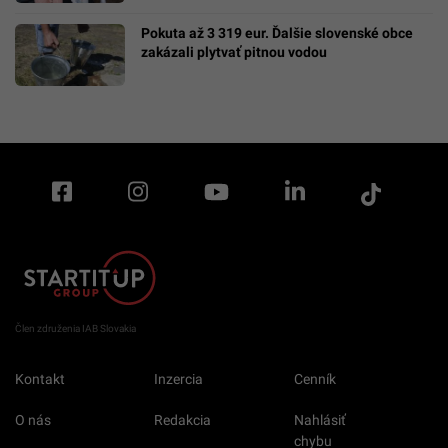
Pokuta až 3 319 eur. Ďalšie slovenské obce
zakázali plytvať pitnou vodou
Člen združenia IAB Slovakia
Kontakt
Inzercia
Cenník
O nás
Redakcia
Nahlásiť
chybu