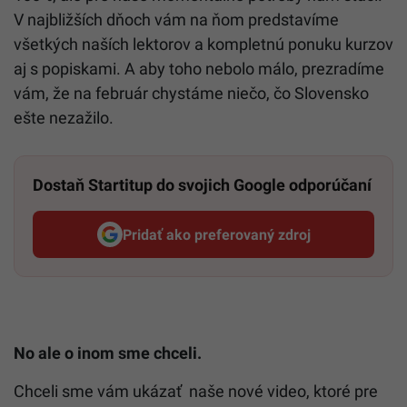
V najbližších dňoch vám na ňom predstavíme
všetkých naších lektorov a kompletnú ponuku kurzov
aj s popiskami. A aby toho nebolo málo, prezradíme
vám, že na február chystáme niečo, čo Slovensko
ešte nezažilo.
Dostaň Startitup do svojich Google odporúčaní
Pridať ako preferovaný zdroj
Startitup, odkaz sa otvorí v n
No ale o inom sme chceli.
Chceli sme vám ukázať naše nové video, ktoré pre