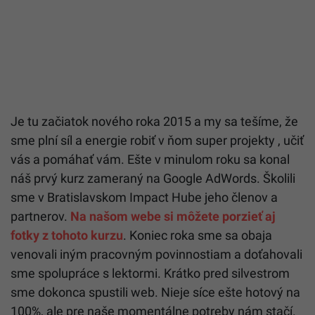
Je tu začiatok nového roka 2015 a my sa tešíme, že
sme plní síl a energie robiť v ňom super projekty , učiť
vás a pomáhať vám. Ešte v minulom roku sa konal
náš prvý kurz zameraný na Google AdWords. Školili
sme v Bratislavskom Impact Hube jeho členov a
partnerov.
Na našom webe si môžete porzieť aj
fotky z tohoto kurzu
. Koniec roka sme sa obaja
venovali iným pracovným povinnostiam a doťahovali
sme spolupráce s lektormi. Krátko pred silvestrom
sme dokonca spustili web. Nieje síce ešte hotový na
100%, ale pre naše momentálne potreby nám stačí.