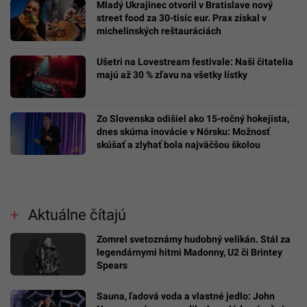
Mladý Ukrajinec otvoril v Bratislave nový
street food za 30-tisíc eur. Prax získal v
michelinských reštauráciách
Ušetri na Lovestream festivale: Naši čitatelia
majú až 30 % zľavu na všetky lístky
Zo Slovenska odišiel ako 15-ročný hokejista,
dnes skúma inovácie v Nórsku: Možnosť
skúšať a zlyhať bola najväčšou školou
Aktuálne čítajú
Zomrel svetoznámy hudobný velikán. Stál za
legendárnymi hitmi Madonny, U2 či Brintey
Spears
Sauna, ľadová voda a vlastné jedlo: John