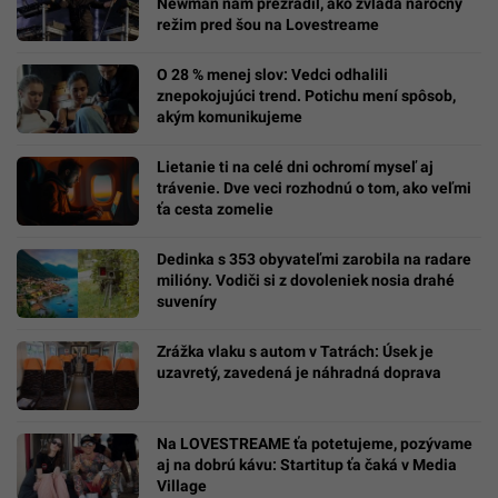
Newman nám prezradil, ako zvláda náročný
režim pred šou na Lovestreame
O 28 % menej slov: Vedci odhalili
znepokojujúci trend. Potichu mení spôsob,
akým komunikujeme
Lietanie ti na celé dni ochromí myseľ aj
trávenie. Dve veci rozhodnú o tom, ako veľmi
ťa cesta zomelie
Dedinka s 353 obyvateľmi zarobila na radare
milióny. Vodiči si z dovoleniek nosia drahé
suveníry
Zrážka vlaku s autom v Tatrách: Úsek je
uzavretý, zavedená je náhradná doprava
Na LOVESTREAME ťa potetujeme, pozývame
aj na dobrú kávu: Startitup ťa čaká v Media
Village