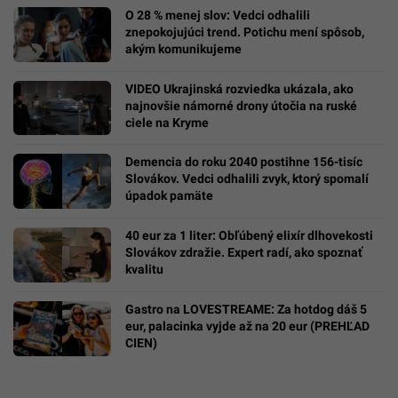
O 28 % menej slov: Vedci odhalili
znepokojujúci trend. Potichu mení spôsob,
akým komunikujeme
VIDEO Ukrajinská rozviedka ukázala, ako
najnovšie námorné drony útočia na ruské
ciele na Kryme
Demencia do roku 2040 postihne 156-tisíc
Slovákov. Vedci odhalili zvyk, ktorý spomalí
úpadok pamäte
40 eur za 1 liter: Obľúbený elixír dlhovekosti
Slovákov zdražie. Expert radí, ako spoznať
kvalitu
Gastro na LOVESTREAME: Za hotdog dáš 5
eur, palacinka vyjde až na 20 eur (PREHĽAD
CIEN)