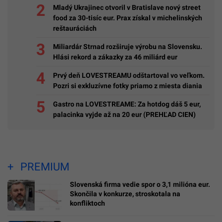
Mladý Ukrajinec otvoril v Bratislave nový street
food za 30-tisíc eur. Prax získal v michelinských
reštauráciách
Miliardár Strnad rozširuje výrobu na Slovensku.
Hlási rekord a zákazky za 46 miliárd eur
Prvý deň LOVESTREAMU odštartoval vo veľkom.
Pozri si exkluzívne fotky priamo z miesta diania
Gastro na LOVESTREAME: Za hotdog dáš 5 eur,
palacinka vyjde až na 20 eur (PREHĽAD CIEN)
PREMIUM
Slovenská firma vedie spor o 3,1 milióna eur.
Skončila v konkurze, stroskotala na
konfliktoch