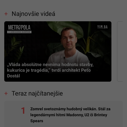
Najnovšie videá
„Vláda absolútne nevníma hodnotu stavby,
kukurica je tragédia,” tvrdí architekt Peťo
Dostál
Teraz najčítanejšie
Zomrel svetoznámy hudobný velikán. Stál za
legendárnymi hitmi Madonny, U2 či Brintey
Spears