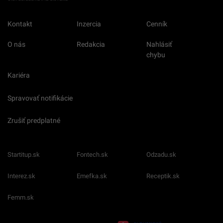
Kontakt
Inzercia
Cenník
O nás
Redakcia
Nahlásiť
chybu
Kariéra
Spravovať notifikácie
Zrušiť predplatné
Startitup.sk
Fontech.sk
Odzadu.sk
Interez.sk
Emefka.sk
Receptik.sk
Femm.sk