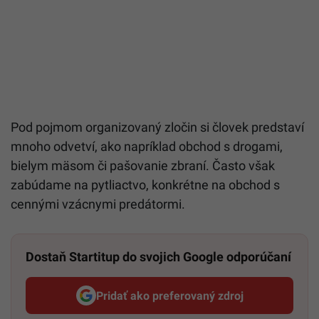
Pod pojmom organizovaný zločin si človek predstaví
mnoho odvetví, ako napríklad obchod s drogami,
bielym mäsom či pašovanie zbraní. Často však
zabúdame na pytliactvo, konkrétne na obchod s
cennými vzácnymi predátormi.
Dostaň Startitup do svojich Google odporúčaní
Pridať ako preferovaný zdroj
Startitup, odkaz sa otvorí v n