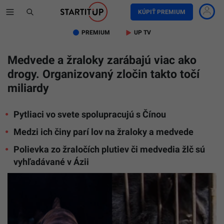
KÚPIŤ PREMIUM
PREMIUM
UP TV
Medvede a žraloky zarábajú viac ako
drogy. Organizovaný zločin takto točí
miliardy
Pytliaci vo svete spolupracujú s Čínou
Medzi ich činy parí lov na žraloky a medvede
Polievka zo žraločích plutiev či medvedia žlč sú
vyhľadávané v Ázii