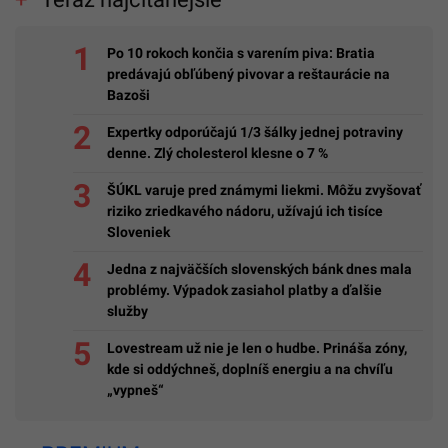
Po 10 rokoch končia s varením piva: Bratia
predávajú obľúbený pivovar a reštaurácie na
Bazoši
Expertky odporúčajú 1/3 šálky jednej potraviny
denne. Zlý cholesterol klesne o 7 %
ŠÚKL varuje pred známymi liekmi. Môžu zvyšovať
riziko zriedkavého nádoru, užívajú ich tisíce
Sloveniek
Jedna z najväčších slovenských bánk dnes mala
problémy. Výpadok zasiahol platby a ďalšie
služby
Lovestream už nie je len o hudbe. Prináša zóny,
kde si oddýchneš, doplníš energiu a na chvíľu
„vypneš“