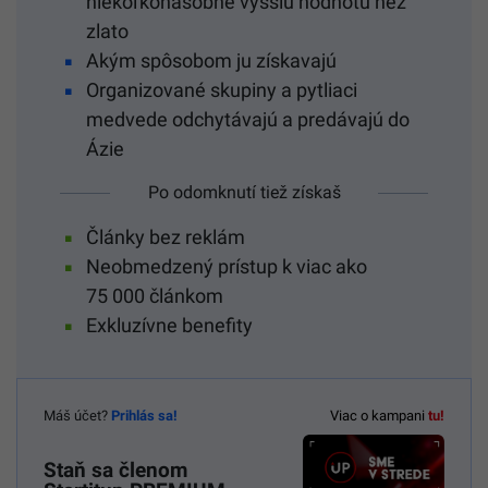
niekoľkonásobne vyššiu hodnotu než
zlato
Akým spôsobom ju získavajú
Organizované skupiny a pytliaci
medvede odchytávajú a predávajú do
Ázie
Po odomknutí tiež získaš
Články bez reklám
Neobmedzený prístup k viac ako
75 000 článkom
Exkluzívne benefity
Máš účet?
Prihlás sa!
Viac o kampani
tu!
Staň sa členom