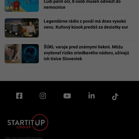
Ľudí pálili oči, 8 osôb museli odviezť do
nemocnice
Legendárne rádio z povál má dnes vysokú
cenu. Kultový kúsok predáš za desiatky eur
ŠÚKL varuje pred známymi liekmi. Môžu
zvyšovať riziko zriedkavého nádoru, užívajú
ich tisíce Sloveniek
Člen združenia IAB Slovakia