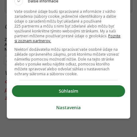
Ďalšie informácie
Startitup, odkaz sa otvorí v n
Vaše osobné údaje budú spracúvané a informácie z vášho
zariadenia (súbory cookie, jedinečné identifikátory a ďalšie
údaje o zariadení) môžu byť ukladané a používané
Čítaj viac z kategórie:
Životné prostredie
225 partnermi a môžu s nimi byť zdieľané alebo môžu byť
využívané konkrétne týmito webovými stránkami. My a naši
partneri môžeme používať presné údaje o geolokácii.
Pozrite
Zdroje:
The Independent
,
Shark Allies
,
The Guardian
,
YouTube
,
YouTube
,
si zoznam partnerov.
Animals Asia
,
National Geographic
,
CBC
,
Priceonomics
,
Monex
,
Phys.org
,
Niektorí dodávatelia môžu spracúvať vaše osobné údaje na
National Geographic
základe oprávneného záujmu, proti ktorému môžete vzniesť
námietku pomocou možností nižšie. Dole na tejto stránke
Počasie
Životné prostredie
alebo v ponuke webu nájdite odkaz, pomocou ktorého
môžete spravovať alebo odvolať súhlas v nastaveniach
Viac k téme:
Čína
,
farmy
,
fin soup
,
medveď
,
ochrany súkromia a súborov cookie.
organizovaná skupina
,
pašovanie
,
plutiev
,
plutvy
,
polievka
,
pytliactvo
,
skupiny
,
usa
,
vietnam
,
žlč
,
Súhlasím
zločin
,
zo
,
žraločích
,
žraločie
,
žralok
Nastavenia