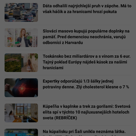
Dáta odhalili najrýchlejší pruh v zápche. Má to
však háčik a za hranicami hrozí pokuta
Slováci masovo kupujú populárne doplnky na
pamäť. Pred demenciou neochránia, varujú
odborníci z Harvardu
Toskánsko bez miliardárov a s vínom za 6 eur.
Tajný poklad Európy nájdeš kúsok za našimi
hraniciami
Expertky odporúčajú 1/3 šálky jednej
potraviny denne. Zlý cholesterol klesne o 7 %
Kúpeľňa v kaplnke a trek za gorilami: Svetová
elita spí v týchto 10 najluxusnejších hoteloch
sveta (REBRÍČEK)
Na kúpalisku pri Šali unikla neznáma látka.