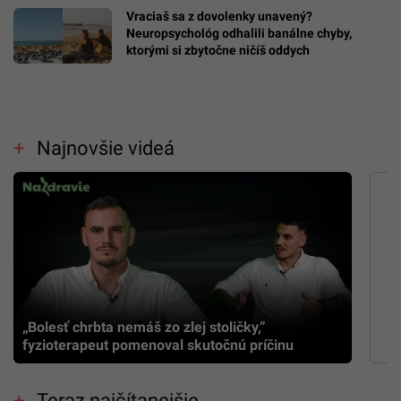
Vraciaš sa z dovolenky unavený?
Neuropsychológ odhalili banálne chyby,
ktorými si zbytočne ničíš oddych
Najnovšie videá
„Bolesť chrbta nemáš zo zlej stoličky,”
fyzioterapeut pomenoval skutočnú príčinu
Teraz najčítanejšie