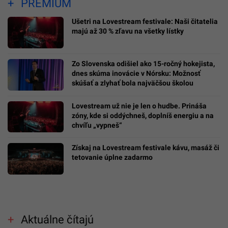
PREMIUM
Ušetri na Lovestream festivale: Naši čitatelia
majú až 30 % zľavu na všetky lístky
Zo Slovenska odišiel ako 15-ročný hokejista,
dnes skúma inovácie v Nórsku: Možnosť
skúšať a zlyhať bola najväčšou školou
Lovestream už nie je len o hudbe. Prináša
zóny, kde si oddýchneš, doplníš energiu a na
chvíľu „vypneš“
Získaj na Lovestream festivale kávu, masáž či
tetovanie úplne zadarmo
Aktuálne čítajú