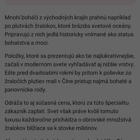
Mnohí boháči z východných krajín prahnú napríklad
po plutvách žralokov, ktoré brázdia svetové oceány.
Pripravujú z nich jedlá historicky vnímané ako status
bohatstva a moci.
Položky, ktoré sa prezentujú ako tie najlukratívnejšie,
začali v modernom svete vyhľadávať aj nižšie vrstvy.
Ešte pred dvadsiatimi rokmi by pritom k polievke zo
žraločích plutiev mali v Číne prístup najmä bohaté a
panovnícke rody.
Odráža to aj súčasná cena, ktorú za túto špecialitu
zákazník zaplatí. Svet však práve kvôli tomuto
luxusu každoročne prichádza o obrovské množstvá
žralokov blížiace sa k stovke miliónov.