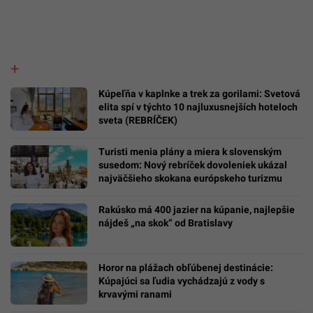
Kúpeľňa v kaplnke a trek za gorilami: Svetová
elita spí v týchto 10 najluxusnejších hoteloch
sveta (REBRÍČEK)
Turisti menia plány a miera k slovenským
susedom: Nový rebríček dovoleniek ukázal
najväčšieho skokana európskeho turizmu
Rakúsko má 400 jazier na kúpanie, najlepšie
nájdeš „na skok“ od Bratislavy
Horor na plážach obľúbenej destinácie:
Kúpajúci sa ľudia vychádzajú z vody s
krvavými ranami