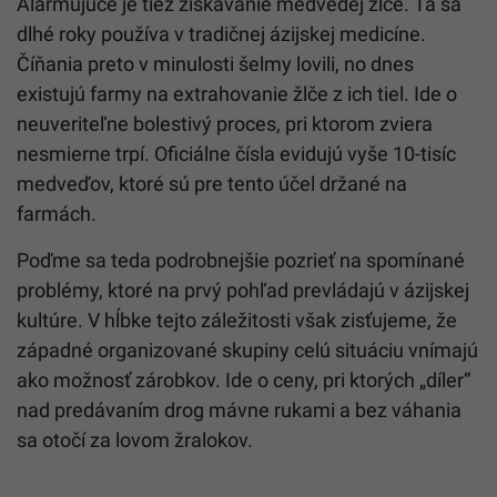
Alarmujúce je tiež získavanie medvedej žlče. Tá sa
dlhé roky používa v tradičnej ázijskej medicíne.
Číňania preto v minulosti šelmy lovili, no dnes
existujú farmy na extrahovanie žlče z ich tiel. Ide o
neuveriteľne bolestivý proces, pri ktorom zviera
nesmierne trpí. Oficiálne čísla evidujú vyše 10-tisíc
medveďov, ktoré sú pre tento účel držané na
farmách.
Poďme sa teda podrobnejšie pozrieť na spomínané
problémy, ktoré na prvý pohľad prevládajú v ázijskej
kultúre. V hĺbke tejto záležitosti však zisťujeme, že
západné organizované skupiny celú situáciu vnímajú
ako možnosť zárobkov. Ide o ceny, pri ktorých „díler“
nad predávaním drog mávne rukami a bez váhania
sa otočí za lovom žralokov.