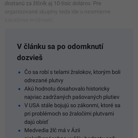
dostanú za žlčník aj 10-tisíc dolárov. Pre
organizované skupiny teda ide o nesmierne
lukratívne možnosti.
V článku sa po odomknutí
dozvieš
Čo sa robí s telami žralokov, ktorým boli
odrezané plutvy
Akú hodnotu dosahovalo historicky
najviac zadržaných pašovaných plutiev
V USA stále bojujú so zákonmi, ktoré sa
pri problémoch so žraločími plutvami
dajú obísť
Medvedia žlč má v Ázii