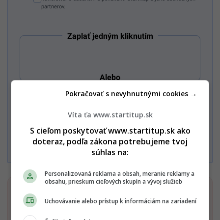
partnerov.
Zaplať jedným kliknutím
Alebo
Pokračovať s nevyhnutnými cookies →
Zaplatiť kartou
Víta ťa www.startitup.sk
S cieľom poskytovať www.startitup.sk ako
Súhlasím s
Podmienkami ochrany súkromia
,
Podmienkami
doteraz, podľa zákona potrebujeme tvoj
používania
,
Všeobecnými obchodnými podmienkami
a
Podmienkami TrustPay.
súhlas na:
Personalizovaná reklama a obsah, meranie reklamy a
obsahu, prieskum cieľových skupín a vývoj služieb
Dostaň Startitup do svojich Google odporúčaní
Uchovávanie alebo prístup k informáciám na zariadení
Pridať ako preferovaný zdroj