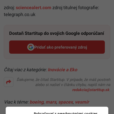
zdroj:
sciencealert.com
zdroj titulnej fotografie:
telegraph.co.uk
Dostaň Startitup do svojich Google odporúčaní
Pridať ako preferovaný zdroj
Startitup, odkaz sa otvorí v n
Čítaj viac z kategórie:
Inovácie a Eko
Ďakujeme, že čítaš Startitup. V prípade, že máš postreh
alebo si našiel v článku chybu, napíš nám na
redakcia@startitup.sk
.
Viac k téme:
boeing
,
mars
,
spacex
,
vesmír
Pokračovať s nevyhnutnými cookies →