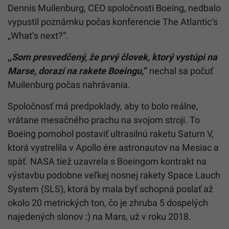
Dennis Muilenburg, CEO spoločnosti Boeing, nedbalo
vypustil poznámku počas konferencie The Atlantic’s
„What’s next?“.
,,
Som presvedčený, že prvý človek, ktorý vystúpi na
Marse, dorazí na rakete Boeingu,
“
nechal sa počuť
Muilenburg počas nahrávania.
Spoločnosť má predpoklady, aby to bolo reálne,
vrátane mesačného prachu na svojom stroji. To
Boeing pomohol postaviť ultrasilnú raketu Saturn V,
ktorá vystrelila v Apollo ére astronautov na Mesiac a
späť. NASA tiež uzavrela s Boeingom kontrakt na
výstavbu podobne veľkej nosnej rakety Space Lauch
System (SLS), ktorá by mala byť schopná poslať až
okolo 20 metrických ton, čo je zhruba 5 dospelých
najedených slonov :) na Mars, už v roku 2018.