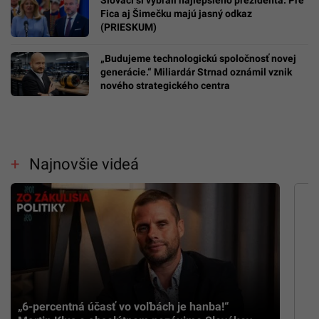
Fica aj Šimečku majú jasný odkaz
(PRIESKUM)
„Budujeme technologickú spoločnosť novej
generácie.“ Miliardár Strnad oznámil vznik
nového strategického centra
Najnovšie videá
„6-percentná účasť vo voľbách je hanba!“