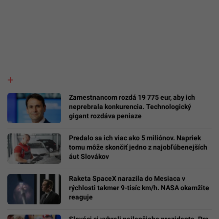
Zamestnancom rozdá 19 775 eur, aby ich
neprebrala konkurencia. Technologický
gigant rozdáva peniaze
Predalo sa ich viac ako 5 miliónov. Napriek
tomu môže skončiť jedno z najobľúbenejších
áut Slovákov
Raketa SpaceX narazila do Mesiaca v
rýchlosti takmer 9-tisíc km/h. NASA okamžite
reaguje
Slováci si vybrali najlepšieho prezidenta. Pre