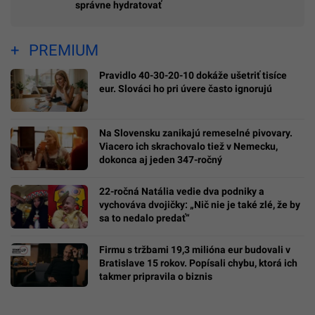
správne hydratovať
PREMIUM
Pravidlo 40-30-20-10 dokáže ušetriť tisíce
eur. Slováci ho pri úvere často ignorujú
Na Slovensku zanikajú remeselné pivovary.
Viacero ich skrachovalo tiež v Nemecku,
dokonca aj jeden 347-ročný
22-ročná Natália vedie dva podniky a
vychováva dvojičky: „Nič nie je také zlé, že by
sa to nedalo predať“
Firmu s tržbami 19,3 milióna eur budovali v
Bratislave 15 rokov. Popísali chybu, ktorá ich
takmer pripravila o biznis