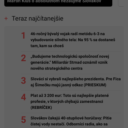
Martin Klus o absolútnom nezáujme Slovákov
Teraz najčítanejšie
46-ročný bývalý vojak radí metódu 6-3 na
vybudovanie silného tela: Na 95 % sa dostaneš
tam, kam sa chceš
„Budujeme technologickú spoločnosť novej
generácie.“ Miliardár Strnad oznámil vznik
nového strategického centra
Slováci si vybrali najlepšieho prezidenta. Pre Fica
aj Šimečku majú jasný odkaz (PRIESKUM)
Plat až 3 200 eur: Toto sú najlepšie platené
profesie, v ktorých chýbajú zamestnanci
(REBRÍČEK)
Slovákov čakajú 40-stupňové horúčavy: Pitie
čistej vody nestačí. Odborníci radia, ako sa