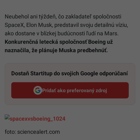
Neubehol ani týždeň, čo zakladateľ spoločnosti
SpaceX, Elon Musk, predstavil svoju detailnú víziu,
ako dostane v blízkej budúcnosti ľudí na Mars.
Konkurenčná letecká spoločnosť Boeing už
naznačila, že plánuje Muska predbehnúť.
Dostaň Startitup do svojich Google odporúčaní
Pridať ako preferovaný zdroj
Startitup, odkaz sa otvorí v n
foto: sciencealert.com