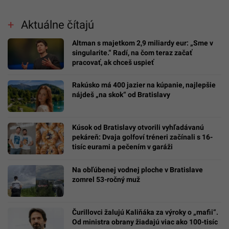
Aktuálne čítajú
Altman s majetkom 2,9 miliardy eur: „Sme v
singularite.“ Radí, na čom teraz začať
pracovať, ak chceš uspieť
Rakúsko má 400 jazier na kúpanie, najlepšie
nájdeš „na skok“ od Bratislavy
Kúsok od Bratislavy otvorili vyhľadávanú
pekáreň: Dvaja golfoví tréneri začínali s 16-
tisíc eurami a pečením v garáži
Na obľúbenej vodnej ploche v Bratislave
zomrel 53-ročný muž
Čurillovci žalujú Kaliňáka za výroky o „mafii“.
Od ministra obrany žiadajú viac ako 100-tisíc