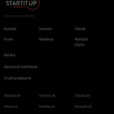
Člen združenia IAB Slovakia
Kontakt
Inzercia
Cenník
O nás
Redakcia
Nahlásiť
chybu
Kariéra
Spravovať notifikácie
Zrušiť predplatné
Startitup.sk
Fontech.sk
Odzadu.sk
Interez.sk
Emefka.sk
Receptik.sk