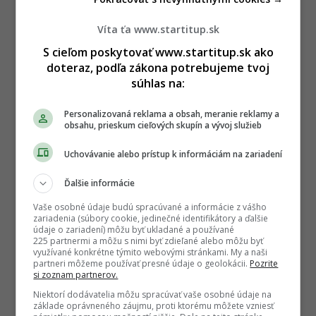
Víta ťa www.startitup.sk
S cieľom poskytovať www.startitup.sk ako
doteraz, podľa zákona potrebujeme tvoj
súhlas na:
Personalizovaná reklama a obsah, meranie reklamy a
obsahu, prieskum cieľových skupín a vývoj služieb
Uchovávanie alebo prístup k informáciám na zariadení
Ďalšie informácie
Vaše osobné údaje budú spracúvané a informácie z vášho
zariadenia (súbory cookie, jedinečné identifikátory a ďalšie
údaje o zariadení) môžu byť ukladané a používané
225 partnermi a môžu s nimi byť zdieľané alebo môžu byť
využívané konkrétne týmito webovými stránkami. My a naši
partneri môžeme používať presné údaje o geolokácii.
Pozrite
si zoznam partnerov.
Niektorí dodávatelia môžu spracúvať vaše osobné údaje na
základe oprávneného záujmu, proti ktorému môžete vzniesť