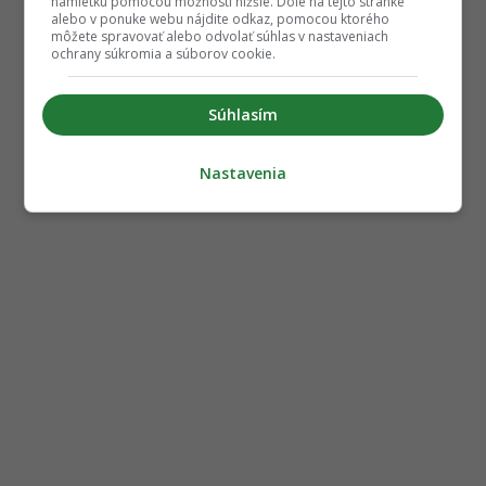
námietku pomocou možností nižšie. Dole na tejto stránke
alebo v ponuke webu nájdite odkaz, pomocou ktorého
môžete spravovať alebo odvolať súhlas v nastaveniach
ochrany súkromia a súborov cookie.
Súhlasím
Nastavenia