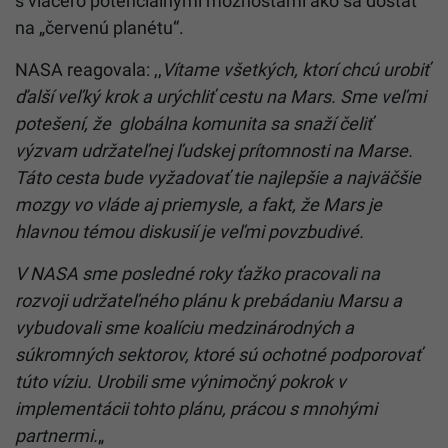
s viacero potenciálnymi možnosťami ako sa dostať
na „červenú planétu“.
NASA reagovala: ,,
Vítame všetkých, ktorí chcú urobiť
ďalší veľký krok a urýchliť cestu na Mars. Sme veľmi
potešení, že globálna komunita sa snaží čeliť
výzvam udržateľnej ľudskej prítomnosti na Marse.
Táto cesta bude vyžadovať tie najlepšie a najväčšie
mozgy vo vláde aj priemysle, a fakt, že Mars je
hlavnou témou diskusií je veľmi povzbudivé.
V NASA sme posledné roky ťažko pracovali na
rozvoji udržateľného plánu k prebádaniu Marsu a
vybudovali sme koalíciu medzinárodných a
súkromných sektorov, ktoré sú ochotné podporovať
túto víziu. Urobili sme výnimočný pokrok v
implementácii tohto plánu, prácou s mnohými
partnermi.
„