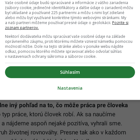
Vaše osobné údaje budú spracúvané a informácie z vášho zariadenia
(súbory cookie, jedinečné identifikátory a ďalšie údaje o zariadení) môžu
byť ukladané a používané 225 partnermi a môžu s nimi byť zdieľané
alebo môžu byť využívané konkrétne týmito webovými stránkami. My
ho smetiara, čo sa mu stalo, že musí robiť takúto
a naši partneri môžeme používať presné údaje o geolokácii.
Pozrite si
zoznam partnerov.
 samotná otázka mala negatívny náboj). Chlapík
Niektorí dodávatelia môžu spracúvať vaše osobné údaje na základe
vedal:
oprávneného záujmu, proti ktorému môžete vzniesť námietku pomocou
možností nižšie. Dole na tejto stránke alebo v ponuke webu nájdite
odkaz, pomocou ktorého môžete spravovať alebo odvolať súhlas
Mám ju rád a nevymenil by som ju za žiadnu inú.“
v nastaveniach ochrany súkromia a súborov cookie.
vyzvedal, ako je možné, že mu nevadí takýto druh
Súhlasím
vonku a mám tu česť čistiť naše mesto. Beriem to
u za ulicou a súťažím s ostatným kolegami,
Nastavenia
lne iný pohľad na to, čo môže práca pre človeka
 typ práce, ktorú človek robí. Ak sa naučíme
a a nájdeme aspoň nejaké pozitíva, vyhrali sme.
ruh životnej rovnováhy. Presne tak ako v každom