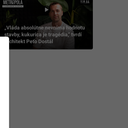
„Vláda absolútne nevníma hodnotu
stavby, kukurica je tragédia,” tvrdí
architekt Peťo Dostál