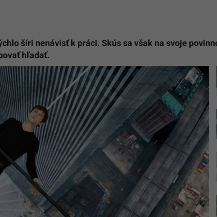
ýchlo šíri nenávisť k práci. Skús sa však na svoje povinn
ovať hľadať.