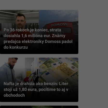
Po 36 rokoch je koniec, strata
dosiahla 1,6 milióna eur. Známy
predajca elektroniky Domoss padol
do konkurzu
Nafta je drahšia ako benzín: Liter
stojí už 1,80 eura, pocítime to aj v
obchodoch