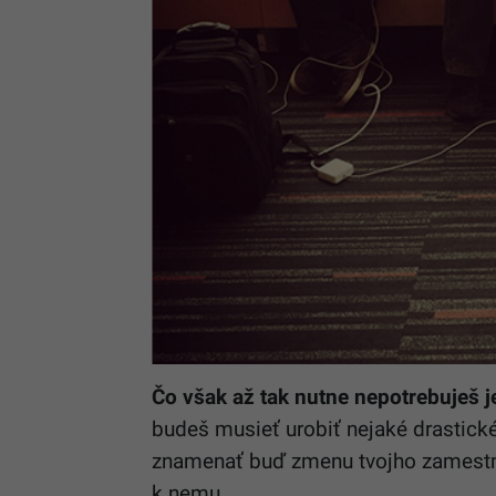
Čo však až tak nutne nepotrebuješ 
budeš musieť urobiť nejaké drastick
znamenať buď zmenu tvojho zamest
k nemu.