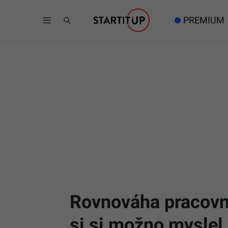
PREMIUM
Rovnováha pracovné
si si možno myslel