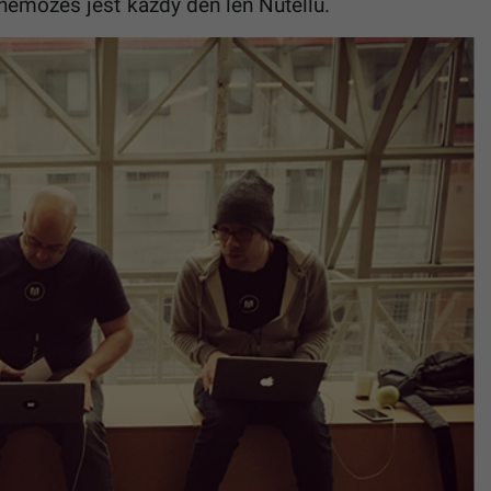
nemôžeš jesť každý deň len Nutellu.