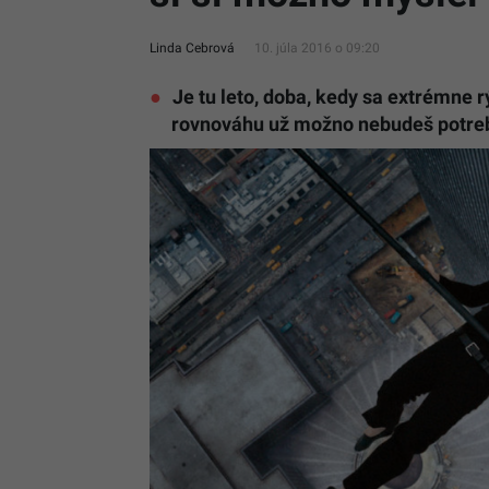
Linda Cebrová
10. júla 2016 o 09:20
Je tu leto, doba, kedy sa extrémne r
rovnováhu už možno nebudeš potreb