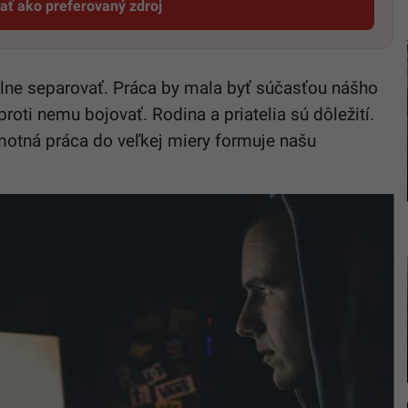
dať ako preferovaný zdroj
Startitup, odkaz sa otvorí v novom okne
lne separovať. Práca by mala byť súčasťou nášho
roti nemu bojovať. Rodina a priatelia sú dôležití.
motná práca do veľkej miery formuje našu