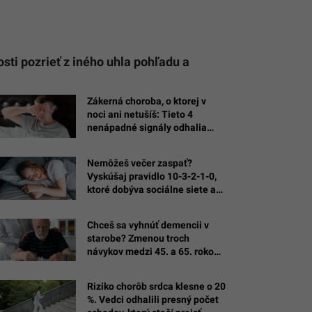
osti pozrieť z iného uhla pohľadu a
Zákerná choroba, o ktorej v
noci ani netušíš: Tieto 4
nenápadné signály odhalia
nebezpečné spánkové apnoe
Nemôžeš večer zaspať?
Vyskúšaj pravidlo 10-3-2-1-0,
ktoré dobýva sociálne siete a
vracia tvrdý spánok
Chceš sa vyhnúť demencii v
starobe? Zmenou troch
návykov medzi 45. a 65. rokom
získaš vyše dekádu zdravého
života
Riziko chorôb srdca klesne o 20
%. Vedci odhalili presný počet