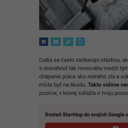
Ľudia sa často zaoberajú otázkou, ak
a dosiahnuť tak rovnováhu medzi tý
chápanie práce ako nutného zla a súk
môže byť na škodu.
Takto vidíme vec
pozície, v ktorej súťažia o tvoju poz
Dostaň Startitup do svojich Google