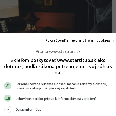
Pokračovať s nevyhnutnými cookies →
Víta ťa www.startitup.sk
S cieľom poskytovať www.startitup.sk ako
doteraz, podľa zákona potrebujeme tvoj súhlas
na:
 tým najlepším dôvodom, prečo ráno vstať
zlo. Avšak každý človek by mal byť schopný si na
Personalizovaná reklama a obsah, meranie reklamy a obsahu,
prieskum cieľových skupín a vývoj služieb
 Nemusíš byť práve správca tropického ostrova, aby
nať a mať z neho radosť. Veľakrát ide skôr o náš
Uchovávanie alebo prístup k informáciám na zariadení
da neubíja.
Ničí nás negatívny postoj, ktorý si
Ďalšie informácie