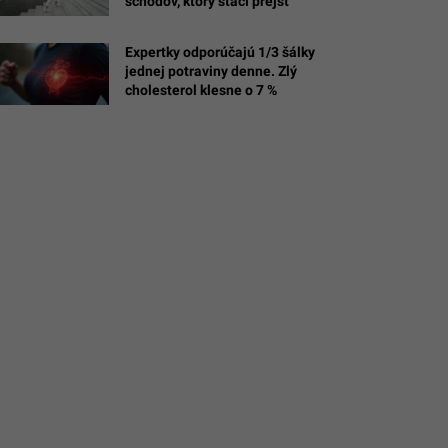
schodov, ktorý stačí prejsť
Expertky odporúčajú 1/3 šálky
jednej potraviny denne. Zlý
cholesterol klesne o 7 %