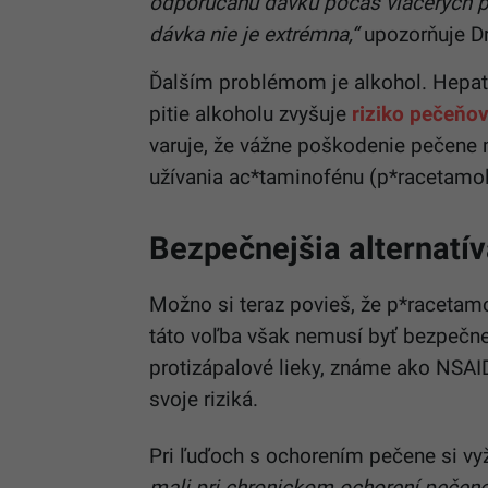
odporúčanú dávku počas viacerých po
dávka nie je extrémna,“
upozorňuje Dr
Ďalším problémom je alkohol. Hepato
pitie alkoholu zvyšuje
riziko pečeňov
varuje, že vážne poškodenie pečene 
užívania ac*taminofénu (p*racetamolu
Bezpečnejšia alternatív
Možno si teraz povieš, že p*racetam
táto voľba však nemusí byť bezpečnej
protizápalové lieky, známe ako NSAID
svoje riziká.
Pri ľuďoch s ochorením pečene si v
mali pri chronickom ochorení pečene 