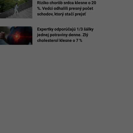
Riziko chorôb srdca klesne o 20
%. Vedci odhalili presný počet
schodov, ktorý stačí prejsť
ná
Expertky odporúčajú 1/3 šálky
a)
jednej potraviny denne. Zlý
cholesterol klesne o 7 %