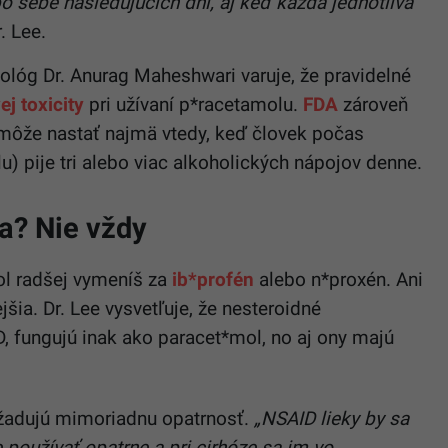
 sebe nasledujúcich dní, aj keď každá jednotlivá
. Lee.
lóg Dr. Anurag Maheshwari varuje, že pravidelné
ej toxicity
pri užívaní p*racetamolu.
FDA
zároveň
môže nastať najmä vtedy, keď človek počas
) pije tri alebo viac alkoholických nápojov denne.
a? Nie vždy
ol radšej vymeníš za
ib*profén
alebo n*proxén. Ani
šia. Dr. Lee vysvetľuje, že nesteroidné
, fungujú inak ako paracet*mol, no aj ony majú
yžadujú mimoriadnu opatrnosť.
„NSAID lieky by sa
používať opatrne a pri cirhóze sa im vo