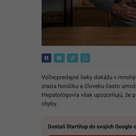
Voľnopredajné lieky dokážu v mnohýc
zrazia horúčku a človeku často umožni
Hepatológovia však upozorňujú, že pr
chyby.
Dostaň Startitup do svojich Google