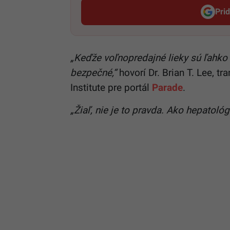
Pri
„Keďže voľnopredajné lieky sú ľahko 
bezpečné,“
hovorí Dr. Brian T. Lee, t
Institute pre portál
Parade
.
„Žiaľ, nie je to pravda. Ako hepatoló