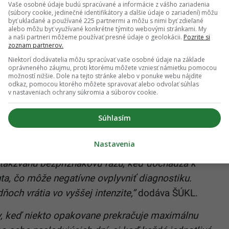
Vaše osobné údaje budú spracúvané a informácie z vášho zariadenia
(súbory cookie, jedinečné identifikátory a ďalšie údaje o zariadení) môžu
e, že medzi najčastejšie príčiny akútneho zlyhania
byť ukladané a používané 225 partnermi a môžu s nimi byť zdieľané
redávkovanie p*racetamolom.
alebo môžu byť využívané konkrétne týmito webovými stránkami. My
a naši partneri môžeme používať presné údaje o geolokácii.
Pozrite si
zoznam partnerov.
elého človeka nemala presiahnuť 4 000
Niektorí dodávatelia môžu spracúvať vaše osobné údaje na základe
íš, nejde už o obyčajnú chybu v dávkovaní, ale o
oprávneného záujmu, proti ktorému môžete vzniesť námietku pomocou
možností nižšie. Dole na tejto stránke alebo v ponuke webu nájdite
cií.
„Otrava p*racetamolom je vážny stav, pri
odkaz, pomocou ktorého môžete spravovať alebo odvolať súhlas
v nastaveniach ochrany súkromia a súborov cookie.
aniu obličiek, pečene a poruchám vedomia, čo môže
tátny ústav pre kontrolu liečiv
.
Súhlasím
oľnosť, vracanie, bolesť brucha, zmätenosť alebo
Nastavenia
ch ľudí sa však nemusí otrava spočiatku prejaviť.
 takzvanú bezpríznakovú fázu, keď dochádza k
a, čo môže negatívne ovplyvniť diagnostiku.
och vrátia vo vyššej intenzite,“
dodáva ŠÚKL.
y, keď niekto opakovane prekračuje maximálnu