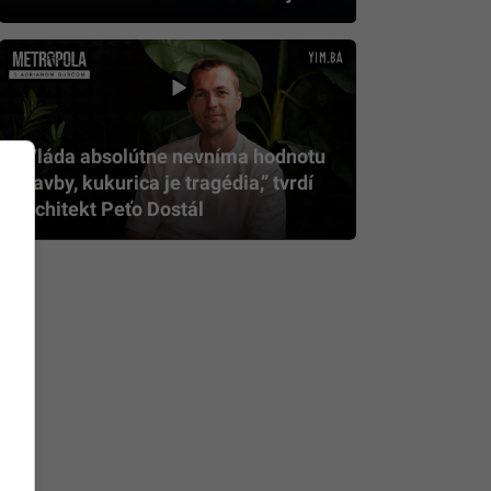
„Vláda absolútne nevníma hodnotu
stavby, kukurica je tragédia,” tvrdí
architekt Peťo Dostál