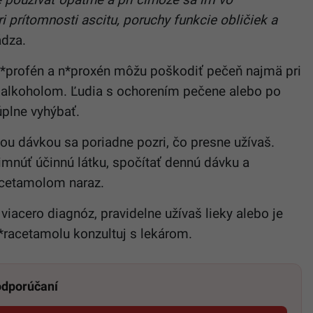
i prítomnosti ascitu, poruchy funkcie obličiek a
dza.
b*profén a n*proxén môžu poškodiť pečeň najmä pri
s alkoholom. Ľudia s ochorením pečene alebo po
úplne vyhýbať.
dou dávkou sa poriadne pozri, čo presne užívaš.
šimnúť účinnú látku, spočítať dennú dávku a
acetamolom naraz.
viacero diagnóz, pravidelne užívaš lieky alebo je
*racetamolu konzultuj s lekárom.
 odporúčaní