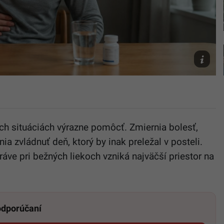
bolesťou
pečene
a
lieky
(Ilustrač
fotografi
AI
h situáciách výrazne pomôcť. Zmiernia bolesť,
a zvládnuť deň, ktorý by inak preležal v posteli.
áve pri bežných liekoch vzniká najväčší priestor na
 odporúčaní