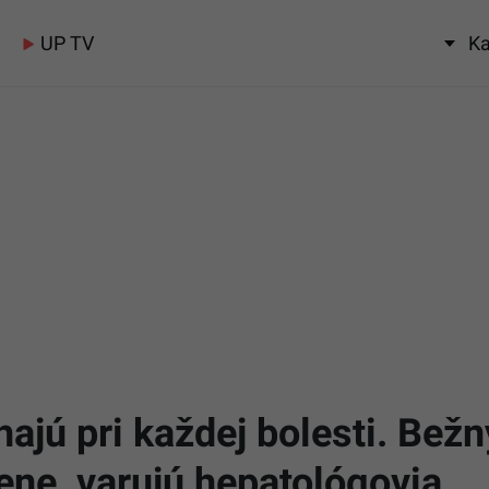
UP TV
Ka
ajú pri každej bolesti. Bežn
ene, varujú hepatológovia