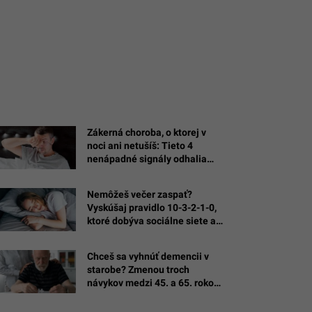
Zákerná choroba, o ktorej v
noci ani netušíš: Tieto 4
nenápadné signály odhalia
nebezpečné spánkové apnoe
Nemôžeš večer zaspať?
Vyskúšaj pravidlo 10-3-2-1-0,
ktoré dobýva sociálne siete a
vracia tvrdý spánok
Chceš sa vyhnúť demencii v
starobe? Zmenou troch
návykov medzi 45. a 65. rokom
získaš vyše dekádu zdravého
života