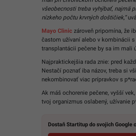
všeobecnosti treba vyhýbať, najmä pr
nízkeho počtu krvných doštičiek,“
uvá
Mayo Clinic
zároveň pripomína, že i
častom užívaní alebo v kombinácii 
transplantácii pečene by sa im mali 
Najpraktickejšia rada znie: pred kaž
Nestačí poznať iba názov, treba si v
nekombinovať viac prípravkov s p*r
Ak máš ochorenie pečene, vyšší vek, 
tvoj organizmus oslabený, užívanie p
Dostaň Startitup do svojich Google