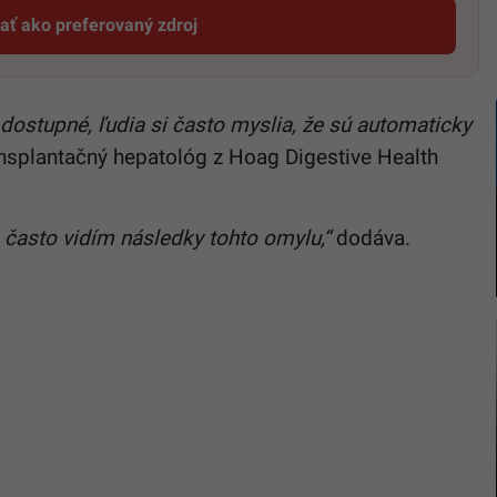
dať ako preferovaný zdroj
Startitup, odkaz sa otvorí v novom okne
dostupné, ľudia si často myslia, že sú automaticky
ransplantačný hepatológ z Hoag Digestive Health
g často vidím následky tohto omylu,“
dodáva.