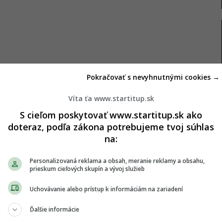
Pokračovať s nevyhnutnými cookies →
Víta ťa www.startitup.sk
S cieľom poskytovať www.startitup.sk ako
doteraz, podľa zákona potrebujeme tvoj súhlas
útneho zlyhania pečene
na:
by hazardovali so zdravím. Naopak. Chcú sa
Personalizovaná reklama a obsah, meranie reklamy a obsahu,
prieskum cieľových skupín a vývoj služieb
, zraziť teplotu, prežiť chrípku alebo fungovať pri
Uchovávanie alebo prístup k informáciám na zariadení
lné situácie.
„Bežné scenáre zahŕňajú
Ďalšie informácie
hrípke, prípravkov na spanie alebo liekov proti