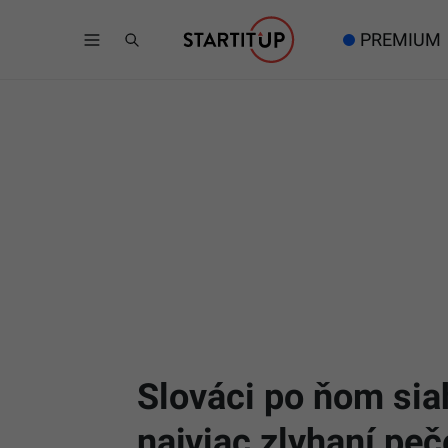
PREMIUM
Slováci po ňom siah
najviac zlyhaní peč