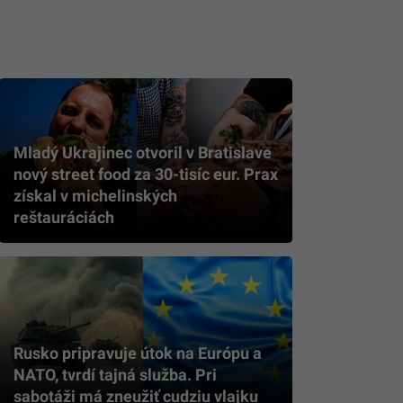
Mladý Ukrajinec otvoril v Bratislave
nový street food za 30-tisíc eur. Prax
získal v michelinských
reštauráciách
Rusko pripravuje útok na Európu a
NATO, tvrdí tajná služba. Pri
sabotáži má zneužiť cudziu vlajku