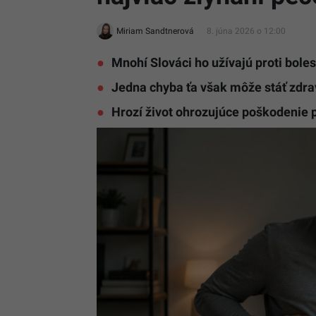
Miriam Sandtnerová
8. júna 2026 o 12:00
Mnohí Slováci ho užívajú proti boles
Jedna chyba ťa však môže stáť zdra
Hrozí život ohrozujúce poškodenie