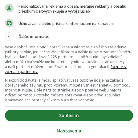
metóda v boji proti starnutiu: Vedci chcú
Personalizovaná reklama a obsah, meranie reklamy a obsahu,
né časti tela nahradiť novými
prieskum cieľových skupín a vývoj služieb
Uchovávanie alebo prístup k informáciám na zariadení
Ďalšie informácie
Vaše osobné údaje budú spracúvané a informácie z vášho zariadenia
okom prirodzene strácaš svaly. Tie najčastejšie
(súbory cookie, jedinečné identifikátory a ďalšie údaje o zariadení) môžu
a Slováci denne, varuje odborník
byť ukladané a používané 225 partnermi a môžu s nimi byť zdieľané
alebo môžu byť využívané konkrétne týmito webovými stránkami. My
a naši partneri môžeme používať presné údaje o geolokácii.
Pozrite si
zoznam partnerov.
Niektorí dodávatelia môžu spracúvať vaše osobné údaje na základe
oprávneného záujmu, proti ktorému môžete vzniesť námietku pomocou
možností nižšie. Dole na tejto stránke alebo v ponuke webu nájdite
odkaz, pomocou ktorého môžete spravovať alebo odvolať súhlas
v nastaveniach ochrany súkromia a súborov cookie.
Súhlasím
Nastavenia