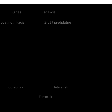
O nás
Redakcia
ovať notifikácie
Zrušiť predplatné
Odzadu.sk
Interez.sk
Femm.sk