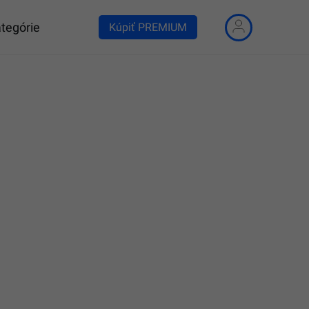
tegórie
Kúpiť PREMIUM