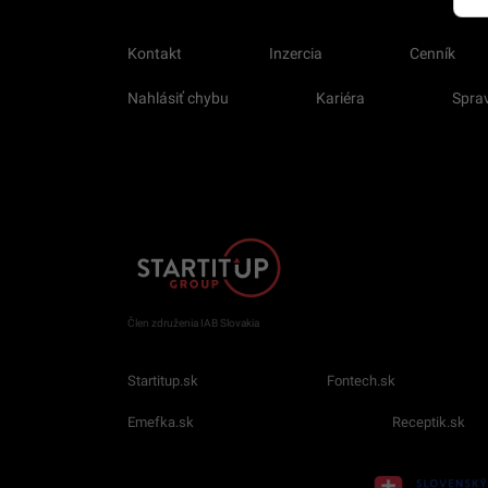
Kontakt
Inzercia
Cenník
Nahlásiť chybu
Kariéra
Sprav
Člen združenia IAB Slovakia
Startitup.sk
Fontech.sk
Emefka.sk
Receptik.sk