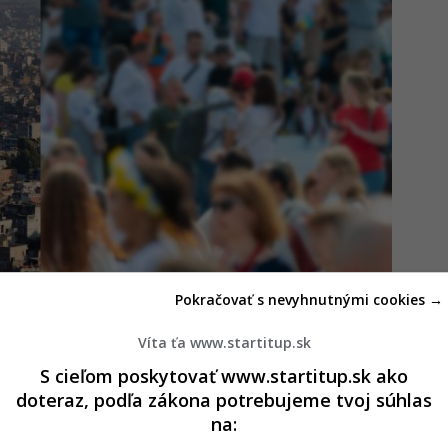
Pokračovať s nevyhnutnými cookies →
Víta ťa www.startitup.sk
S cieľom poskytovať www.startitup.sk ako
ma krajina sveta vymiera, Slovensko postupne
doteraz, podľa zákona potrebujeme tvoj súhlas
na: