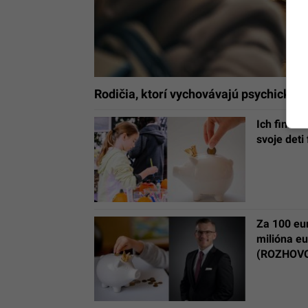
Rodičia, ktorí vychovávajú psychicky o
Ich finanč
svoje deti
Za 100 eu
milióna eu
(ROZHOV