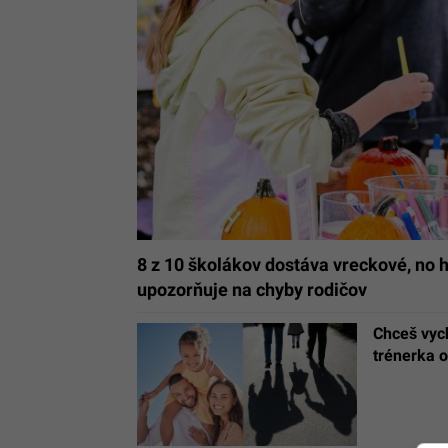
8 z 10 školákov dostáva vreckové, no h
upozorňuje na chyby rodičov
Chceš vych
trénerka o