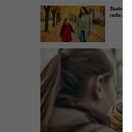
Študovala 
radia dodr