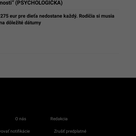
ácnosti“ (PSYCHOLOGIČKA)
275 eur pre dieťa nedostane každý. Rodičia si musia
na dôležité dátumy
O nás
Redakcia
ovať notifikácie
Zrušiť predplatné