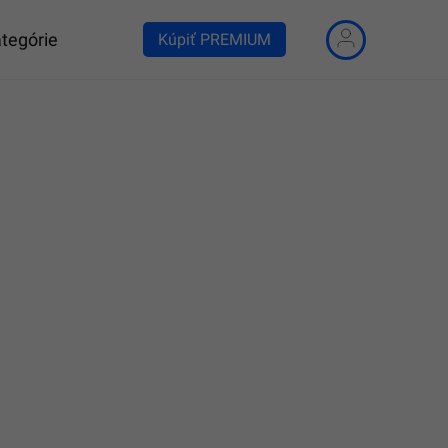
tegórie
Kúpiť PREMIUM