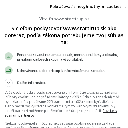
Pokračovať s nevyhnutnými cookies →
viac ako 200 detí: Rodičia, ktorých deti prosperujú,
žiavať týchto 9 zvykov
Víta ťa www.startitup.sk
S cieľom poskytovať www.startitup.sk ako
doteraz, podľa zákona potrebujeme tvoj súhlas
na:
Personalizovaná reklama a obsah, meranie reklamy a obsahu,
prieskum cieľových skupín a vývoj služieb
Uchovávanie alebo prístup k informáciám na zariadení
Ďalšie informácie
Vaše osobné údaje budú spracúvané a informácie z vášho zariadenia
(súbory cookie, jedinečné identifikátory a ďalšie údaje o zariadení) môžu
byť ukladané a používané 225 partnermi a môžu s nimi byť zdieľané
alebo môžu byť využívané konkrétne týmito webovými stránkami. My
a naši partneri môžeme používať presné údaje o geolokácii.
Pozrite si
zoznam partnerov.
Niektorí dodávatelia môžu spracúvať vaše osobné údaje na základe
oprávneného záujmu, proti ktorému môžete vzniesť námietku pomocou