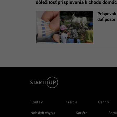
dôležitosť prispievania k chodu dom
Príspevok 
dať pozor 
Kontakt
Inzercia
Cenník
Nahlásiť chybu
Kariéra
Sprav