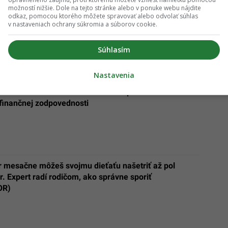
možností nižšie. Dole na tejto stránke alebo v ponuke webu nájdite
odkaz, pomocou ktorého môžete spravovať alebo odvolať súhlas
v nastaveniach ochrany súkromia a súborov cookie.
Súhlasím
dolné deti, nikdy nepoužívajú týchto 5 zvykov
Nastavenia
ná budúcnosť závisí od rodičov: 5 tipov ako naučiť
 finančnej zodpovednosti
r mesačne môžeš svojmu dieťaťu našetriť až pol
r. Expert radí rodičom, ako správne sporiť
OR)