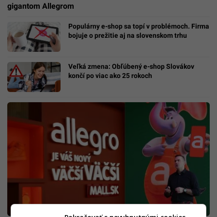
gigantom Allegrom
Populárny e-shop sa topí v problémoch. Firma
bojuje o prežitie aj na slovenskom trhu
Veľká zmena: Obľúbený e-shop Slovákov
končí po viac ako 25 rokoch