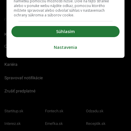
námietku pomocou možností nižšie. Dole na tejto stránke
alebo v ponuke webu nájdite odkaz, pomocou ktorého
môžete spravovať alebo odvolať súhlas v nastaveniach
ochrany súkromia a súborov cookie.
Člen združenia IAB Slovakia
Súhlasím
Kontakt
Inzercia
Cenník
O nás
Redakcia
Nahlásiť
Nastavenia
chybu
Kariéra
Spravovať notifikácie
Zrušiť predplatné
Startitup.sk
Fontech.sk
Odzadu.sk
Interez.sk
Emefka.sk
Receptik.sk