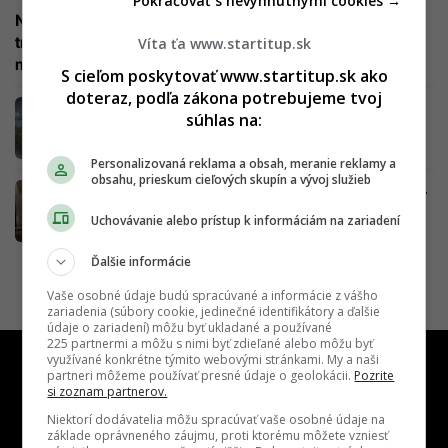
Pokračovať s nevyhnutnými cookies →
Na Slovensku štartuje najväčšie európske online
trhovisko. Sľubuje najnižšiu cenu aj revolúciu v
Víta ťa www.startitup.sk
nakupovaní
S cieľom poskytovať www.startitup.sk ako
doteraz, podľa zákona potrebujeme tvoj
Najväčší európsky marketplace vstupuje na
súhlas na:
český trh, hneď po ňom má prísť na rad
Slovensko
Personalizovaná reklama a obsah, meranie reklamy a
obsahu, prieskum cieľových skupín a vývoj služieb
Poľské Allegro skupuje obľúbenú spoločnosť.
Ide o jeden z najväčších obchodov dekády, v
Uchovávanie alebo prístup k informáciám na zariadení
hre sú stovky miliónov
Ďalšie informácie
Vaše osobné údaje budú spracúvané a informácie z vášho
zariadenia (súbory cookie, jedinečné identifikátory a ďalšie
údaje o zariadení) môžu byť ukladané a používané
225 partnermi a môžu s nimi byť zdieľané alebo môžu byť
využívané konkrétne týmito webovými stránkami. My a naši
partneri môžeme používať presné údaje o geolokácii.
Pozrite
si zoznam partnerov.
Niektorí dodávatelia môžu spracúvať vaše osobné údaje na
základe oprávneného záujmu, proti ktorému môžete vzniesť