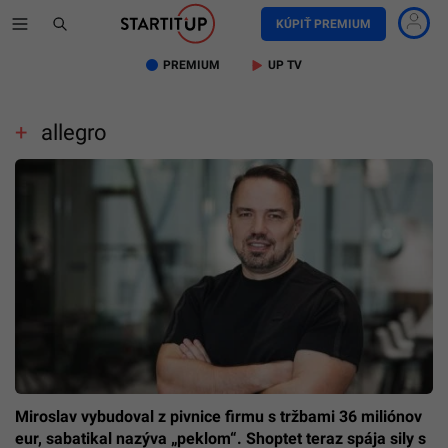
KÚPIŤ PREMIUM
PREMIUM
UP TV
allegro
Miroslav vybudoval z pivnice firmu s tržbami 36 miliónov
eur, sabatikal nazýva „peklom“. Shoptet teraz spája sily s